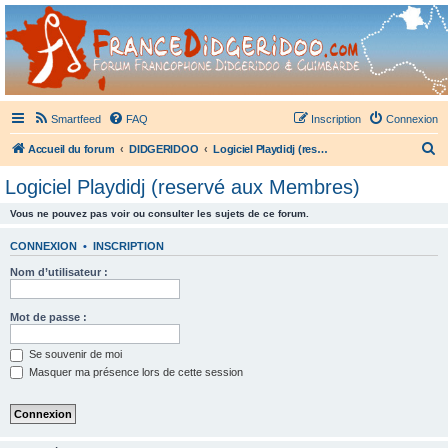
France Didgeridoo
Didgeridoo et Guimbarde sur France Didgeridoo - retrouvez la communauté.
Smartfeed
FAQ
Inscription
Connexion
R
Accueil du forum
DIDGERIDOO
Logiciel Playdidj (reservé aux Membres)
e
Logiciel Playdidj (reservé aux Membres)
c
Vous ne pouvez pas voir ou consulter les sujets de ce forum.
h
e
CONNEXION
•
INSCRIPTION
r
Nom d’utilisateur :
c
h
Mot de passe :
e
Se souvenir de moi
r
Masquer ma présence lors de cette session