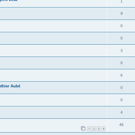
1
9
0
0
3
0
6
uthier Aubé
0
0
4
46
1
2
3
4