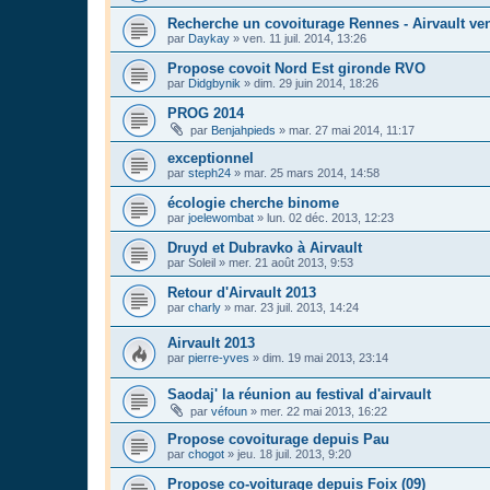
Recherche un covoiturage Rennes - Airvault ven
par
Daykay
»
ven. 11 juil. 2014, 13:26
Propose covoit Nord Est gironde RVO
par
Didgbynik
»
dim. 29 juin 2014, 18:26
PROG 2014
par
Benjahpieds
»
mar. 27 mai 2014, 11:17
exceptionnel
par
steph24
»
mar. 25 mars 2014, 14:58
écologie cherche binome
par
joelewombat
»
lun. 02 déc. 2013, 12:23
Druyd et Dubravko à Airvault
par
Soleil
»
mer. 21 août 2013, 9:53
Retour d'Airvault 2013
par
charly
»
mar. 23 juil. 2013, 14:24
Airvault 2013
par
pierre-yves
»
dim. 19 mai 2013, 23:14
Saodaj' la réunion au festival d'airvault
par
véfoun
»
mer. 22 mai 2013, 16:22
Propose covoiturage depuis Pau
par
chogot
»
jeu. 18 juil. 2013, 9:20
Propose co-voiturage depuis Foix (09)