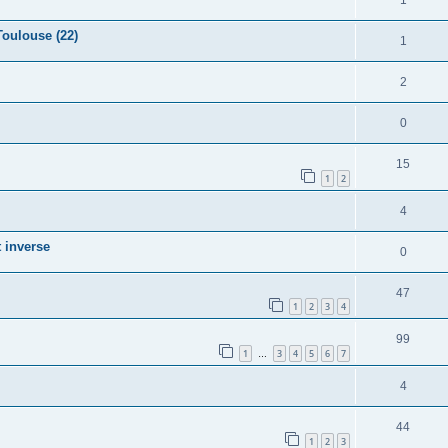
Toulouse (22)
1
2
0
15
1
2
4
t inverse
0
47
1
2
3
4
99
1
3
4
5
6
7
…
4
44
1
2
3