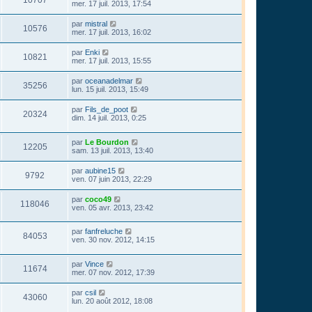
mer. 17 juil. 2013, 17:54
par
mistral
10576
mer. 17 juil. 2013, 16:02
par
Enki
10821
mer. 17 juil. 2013, 15:55
par
oceanadelmar
35256
lun. 15 juil. 2013, 15:49
par
Fils_de_poot
20324
dim. 14 juil. 2013, 0:25
par
Le Bourdon
12205
sam. 13 juil. 2013, 13:40
par
aubine15
9792
ven. 07 juin 2013, 22:29
par
coco49
118046
ven. 05 avr. 2013, 23:42
par
fanfreluche
84053
ven. 30 nov. 2012, 14:15
par
Vince
11674
mer. 07 nov. 2012, 17:39
par
csil
43060
lun. 20 août 2012, 18:08