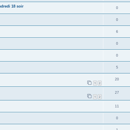
dredi 18 soir
0
0
6
0
0
5
20
1
2
27
1
2
11
0
1