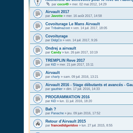
par
coco49
»
mer. 02 mai 2012, 14:29
Airvault 2017
par
Javotte
»
mer. 16 août 2017, 14:58
Covoiturage Le Mans Airvault
par
Tribalmazoot
»
ven. 14 juil. 2017, 18:05
Covoiturage
par
DidgCo
»
ven. 14 juil. 2017, 9:26
Ondrej a airvault
par
Candy
»
lun. 26 juin 2017, 10:19
TREMPLIN Reve 2017
par
KiD
»
mer. 21 juin 2017, 15:11
Airvault
par
charly
»
sam. 09 juil. 2016, 13:21
Airvault 2016 - Stage débutants et avancés - Ga
par
gauthier
»
dim. 17 juil. 2016, 14:33
PROGRAMMATION 2016
par
KiD
»
lun. 11 juil. 2016, 18:20
Bah ?
par
Panache
»
jeu. 09 juin 2016, 17:52
Retour d'Airvault 2015
par
francedidgeridoo
»
lun. 27 juil. 2015, 8:55