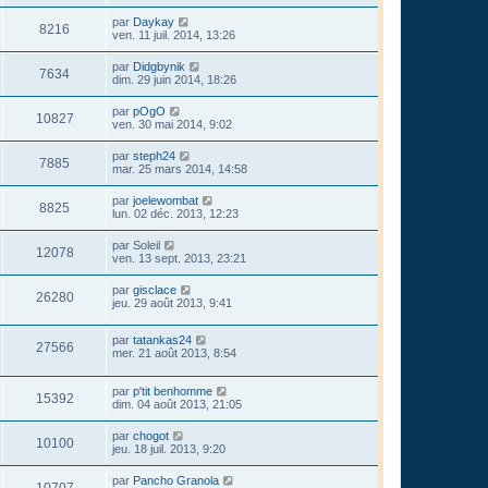
par
Daykay
8216
ven. 11 juil. 2014, 13:26
par
Didgbynik
7634
dim. 29 juin 2014, 18:26
par
pOgO
10827
ven. 30 mai 2014, 9:02
par
steph24
7885
mar. 25 mars 2014, 14:58
par
joelewombat
8825
lun. 02 déc. 2013, 12:23
par
Soleil
12078
ven. 13 sept. 2013, 23:21
par
gisclace
26280
jeu. 29 août 2013, 9:41
par
tatankas24
27566
mer. 21 août 2013, 8:54
par
p'tit benhomme
15392
dim. 04 août 2013, 21:05
par
chogot
10100
jeu. 18 juil. 2013, 9:20
par
Pancho Granola
10707