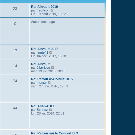
Re: Airvault 2019
23
C
par
fred lyon
o
lun. 19 août 2019, 10:22
n
s
Aucun message
0
u
l
t
e
r
l
e
Re: Airvault 2017
d
17
C
par
laurie41
e
o
lun. 04 déc. 2017, 16:38
r
n
n
s
Re: Airvault
i
14
u
C
par
Jikéridou
e
l
o
mar. 19 juil. 2016, 18:16
r
t
n
m
e
s
e
Re: Retour d'Airvault 2015
74
r
u
C
s
par
monxy
l
l
o
s
sam. 27 févr. 2016, 17:39
e
t
n
a
d
e
s
g
e
r
u
e
r
l
l
n
e
t
Re: AIR-VAULT
i
d
e
44
C
par
Schouz
e
e
r
o
lun. 28 juil. 2014, 22:01
r
r
l
n
m
n
e
s
e
i
d
u
s
e
e
l
s
r
r
t
a
m
n
Re: Retour sur le Concert D'O…
e