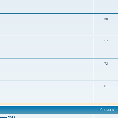
58
57
72
81
RÉPONSES
igène 2012