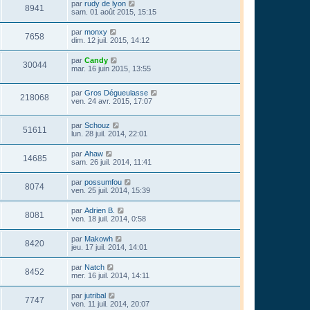
par
rudy de lyon
8941
sam. 01 août 2015, 15:15
par
monxy
7658
dim. 12 juil. 2015, 14:12
par
Candy
30044
mar. 16 juin 2015, 13:55
par
Gros Dégueulasse
218068
ven. 24 avr. 2015, 17:07
par
Schouz
51611
lun. 28 juil. 2014, 22:01
par
Ahaw
14685
sam. 26 juil. 2014, 11:41
par
possumfou
8074
ven. 25 juil. 2014, 15:39
par
Adrien B.
8081
ven. 18 juil. 2014, 0:58
par
Makowh
8420
jeu. 17 juil. 2014, 14:01
par
Natch
8452
mer. 16 juil. 2014, 14:11
par
jutribal
7747
ven. 11 juil. 2014, 20:07