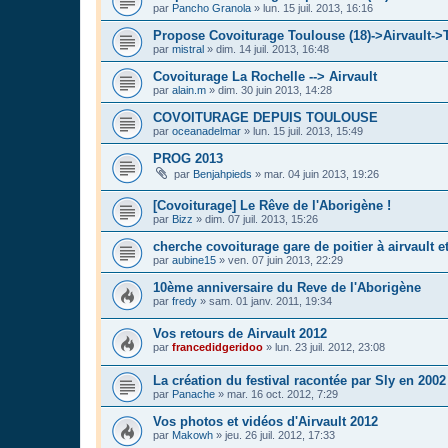
par
Pancho Granola
»
lun. 15 juil. 2013, 16:16
Propose Covoiturage Toulouse (18)->Airvault->
par
mistral
»
dim. 14 juil. 2013, 16:48
Covoiturage La Rochelle --> Airvault
par
alain.m
»
dim. 30 juin 2013, 14:28
COVOITURAGE DEPUIS TOULOUSE
par
oceanadelmar
»
lun. 15 juil. 2013, 15:49
PROG 2013
par
Benjahpieds
»
mar. 04 juin 2013, 19:26
[Covoiturage] Le Rêve de l'Aborigène !
par
Bizz
»
dim. 07 juil. 2013, 15:26
cherche covoiturage gare de poitier à airvault e
par
aubine15
»
ven. 07 juin 2013, 22:29
10ème anniversaire du Reve de l'Aborigène
par
fredy
»
sam. 01 janv. 2011, 19:34
Vos retours de Airvault 2012
par
francedidgeridoo
»
lun. 23 juil. 2012, 23:08
La création du festival racontée par Sly en 2002
par
Panache
»
mar. 16 oct. 2012, 7:29
Vos photos et vidéos d'Airvault 2012
par
Makowh
»
jeu. 26 juil. 2012, 17:33