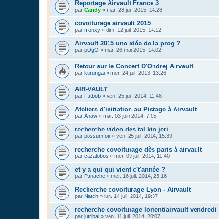
Reportage Airvault France 3
par
Candy
»
mar. 28 juil. 2015, 14:28
covoiturage airvault 2015
par
monxy
»
dim. 12 juil. 2015, 14:12
Airvault 2015 une idée de la prog ?
par
pOgO
»
mar. 26 mai 2015, 14:02
Retour sur le Concert D'Ondrej Airvault
par
kurungai
»
mer. 24 juil. 2013, 13:26
AIR-VAULT
par
Fatbob
»
ven. 25 juil. 2014, 11:48
Ateliers d'initiation au Pistage à Airvault
par
Ahaw
»
mar. 03 juin 2014, 7:05
recherche video des tal kin jeri
par
possumfou
»
ven. 25 juil. 2014, 15:39
recherche covoiturage dès paris à airvault
par
cazalobos
»
mer. 09 juil. 2014, 11:40
et y a qui qui vient c't'année ?
par
Panache
»
mer. 16 juil. 2014, 23:16
Recherche covoiturage Lyon - Airvault
par
Natch
»
lun. 14 juil. 2014, 19:37
recherche covoiturage lorient/airvault vendredi
par
jutribal
»
ven. 11 juil. 2014, 20:07