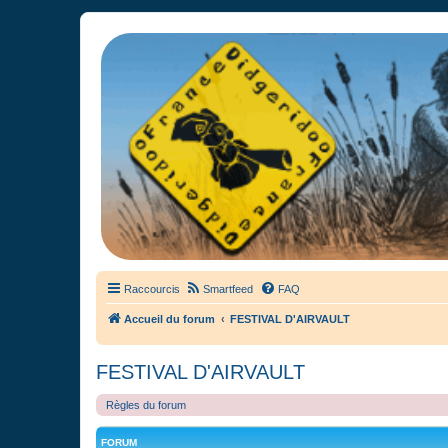
France Didgeridoo
Didgeridoo et Guimbarde sur France Didgeridoo - retrouvez la commun
Raccourcis
Smartfeed
FAQ
Accueil du forum
FESTIVAL D'AIRVAULT
FESTIVAL D'AIRVAULT
Règles du forum
FORUM