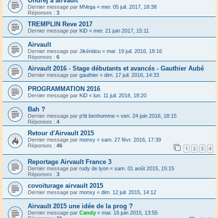
Ondrej a airvault
Dernier message par
MVega
«
mer. 05 juil. 2017, 18:38
Réponses :
3
TREMPLIN Reve 2017
Dernier message par
KiD
«
mer. 21 juin 2017, 15:11
Airvault
Dernier message par
Jikéridou
«
mar. 19 juil. 2016, 18:16
Réponses :
6
Airvault 2016 - Stage débutants et avancés - Gauthier Aubé
Dernier message par
gauthier
«
dim. 17 juil. 2016, 14:33
PROGRAMMATION 2016
Dernier message par
KiD
«
lun. 11 juil. 2016, 18:20
Bah ?
Dernier message par
p'tit benhomme
«
ven. 24 juin 2016, 18:15
Réponses :
4
Retour d'Airvault 2015
Dernier message par
monxy
«
sam. 27 févr. 2016, 17:39
Réponses :
46
1
2
3
4
Reportage Airvault France 3
Dernier message par
rudy de lyon
«
sam. 01 août 2015, 15:15
Réponses :
3
covoiturage airvault 2015
Dernier message par
monxy
«
dim. 12 juil. 2015, 14:12
Airvault 2015 une idée de la prog ?
Dernier message par
Candy
«
mar. 16 juin 2015, 13:55