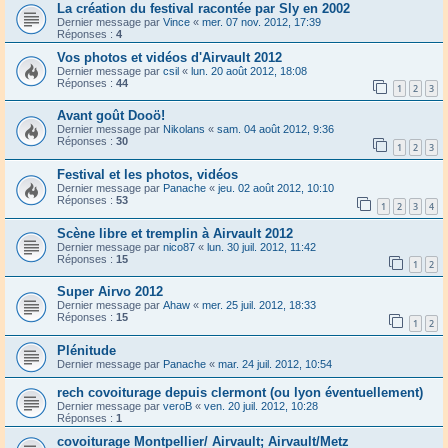
La création du festival racontée par Sly en 2002
Dernier message par
Vince
«
mer. 07 nov. 2012, 17:39
Réponses :
4
Vos photos et vidéos d'Airvault 2012
Dernier message par
csil
«
lun. 20 août 2012, 18:08
Réponses :
44
1
2
3
Avant goût Dooö!
Dernier message par
Nikolans
«
sam. 04 août 2012, 9:36
Réponses :
30
1
2
3
Festival et les photos, vidéos
Dernier message par
Panache
«
jeu. 02 août 2012, 10:10
Réponses :
53
1
2
3
4
Scène libre et tremplin à Airvault 2012
Dernier message par
nico87
«
lun. 30 juil. 2012, 11:42
Réponses :
15
1
2
Super Airvo 2012
Dernier message par
Ahaw
«
mer. 25 juil. 2012, 18:33
Réponses :
15
1
2
Plénitude
Dernier message par
Panache
«
mar. 24 juil. 2012, 10:54
rech covoiturage depuis clermont (ou lyon éventuellement)
Dernier message par
veroB
«
ven. 20 juil. 2012, 10:28
Réponses :
1
covoiturage Montpellier/ Airvault; Airvault/Metz