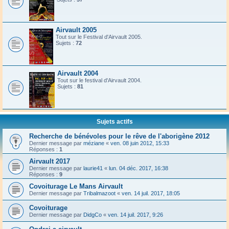
Airvault 2005
Tout sur le Festival d'Airvault 2005.
Sujets :
72
Airvault 2004
Tout sur le festival d'Airvault 2004.
Sujets :
81
Sujets actifs
Recherche de bénévoles pour le rêve de l'aborigène 2012
Dernier message par
méziane
«
ven. 08 juin 2012, 15:33
Réponses :
1
Airvault 2017
Dernier message par
laurie41
«
lun. 04 déc. 2017, 16:38
Réponses :
9
Covoiturage Le Mans Airvault
Dernier message par
Tribalmazoot
«
ven. 14 juil. 2017, 18:05
Covoiturage
Dernier message par
DidgCo
«
ven. 14 juil. 2017, 9:26