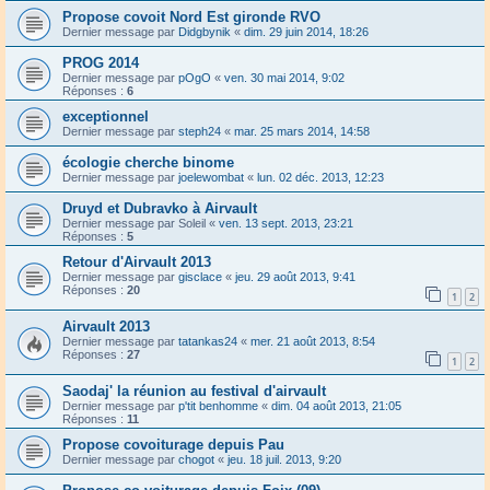
Propose covoit Nord Est gironde RVO
Dernier message par
Didgbynik
«
dim. 29 juin 2014, 18:26
PROG 2014
Dernier message par
pOgO
«
ven. 30 mai 2014, 9:02
Réponses :
6
exceptionnel
Dernier message par
steph24
«
mar. 25 mars 2014, 14:58
écologie cherche binome
Dernier message par
joelewombat
«
lun. 02 déc. 2013, 12:23
Druyd et Dubravko à Airvault
Dernier message par
Soleil
«
ven. 13 sept. 2013, 23:21
Réponses :
5
Retour d'Airvault 2013
Dernier message par
gisclace
«
jeu. 29 août 2013, 9:41
Réponses :
20
1
2
Airvault 2013
Dernier message par
tatankas24
«
mer. 21 août 2013, 8:54
Réponses :
27
1
2
Saodaj' la réunion au festival d'airvault
Dernier message par
p'tit benhomme
«
dim. 04 août 2013, 21:05
Réponses :
11
Propose covoiturage depuis Pau
Dernier message par
chogot
«
jeu. 18 juil. 2013, 9:20