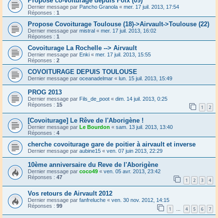
Propose co-voiturage depuis Foix (09)
Dernier message par
Pancho Granola
«
mer. 17 juil. 2013, 17:54
Réponses :
1
Propose Covoiturage Toulouse (18)->Airvault->Toulouse (22)
Dernier message par
mistral
«
mer. 17 juil. 2013, 16:02
Réponses :
1
Covoiturage La Rochelle --> Airvault
Dernier message par
Enki
«
mer. 17 juil. 2013, 15:55
Réponses :
2
COVOITURAGE DEPUIS TOULOUSE
Dernier message par
oceanadelmar
«
lun. 15 juil. 2013, 15:49
PROG 2013
Dernier message par
Fils_de_poot
«
dim. 14 juil. 2013, 0:25
Réponses :
15
1
2
[Covoiturage] Le Rêve de l'Aborigène !
Dernier message par
Le Bourdon
«
sam. 13 juil. 2013, 13:40
Réponses :
4
cherche covoiturage gare de poitier à airvault et inverse
Dernier message par
aubine15
«
ven. 07 juin 2013, 22:29
10ème anniversaire du Reve de l'Aborigène
Dernier message par
coco49
«
ven. 05 avr. 2013, 23:42
Réponses :
47
1
2
3
4
Vos retours de Airvault 2012
Dernier message par
fanfreluche
«
ven. 30 nov. 2012, 14:15
Réponses :
99
1
4
5
6
7
…