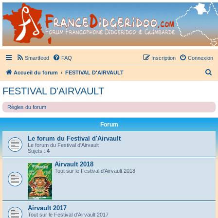
France Didgeridoo
Didgeridoo et Guimbarde sur France Didgeridoo - retrouvez la communauté.
Smartfeed
FAQ
Inscription
Connexion
R
Accueil du forum
FESTIVAL D'AIRVAULT
e
FESTIVAL D'AIRVAULT
c
Règles du forum
h
e
Forum
r
Le forum du Festival d'Airvault
c
Le forum du Festival d'Airvault
Sujets :
4
h
Airvault 2018
e
Tout sur le Festival d'Airvault 2018
r
Airvault 2017
Tout sur le Festival d'Airvault 2017