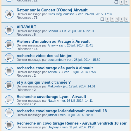
Réponses :
21
1
2
Retour sur le Concert D'Ondrej Airvault
Dernier message par
Gros Dégueulasse
«
ven. 24 avr. 2015, 17:07
Réponses :
73
1
2
3
4
5
AIR-VAULT
Dernier message par
Schouz
«
lun. 28 juil. 2014, 22:01
Réponses :
8
Ateliers d'initiation au Pistage à Airvault
Dernier message par
Ahaw
«
sam. 26 juil. 2014, 11:41
Réponses :
14
recherche video des tal kin jeri
Dernier message par
possumfou
«
ven. 25 juil. 2014, 15:39
recherche covoiturage dès paris à airvault
Dernier message par
Adrien B.
«
ven. 18 juil. 2014, 0:58
Réponses :
2
et y a qui qui vient c't'année ?
Dernier message par
Makowh
«
jeu. 17 juil. 2014, 14:01
Réponses :
2
Recherche covoiturage Lyon - Airvault
Dernier message par
Natch
«
mer. 16 juil. 2014, 14:11
Réponses :
2
recherche covoiturage lorient/airvault vendredi 18
Dernier message par
jutribal
«
ven. 11 juil. 2014, 20:07
Recherche un covoiturage Rennes - Airvault vendredi 18 soir
Dernier message par
Daykay
«
ven. 11 juil. 2014, 13:26