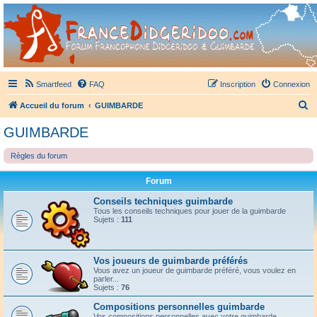
France Didgeridoo
Didgeridoo et Guimbarde sur France Didgeridoo - retrouvez la communauté.
Smartfeed
FAQ
Inscription
Connexion
R
Accueil du forum
GUIMBARDE
e
GUIMBARDE
c
Règles du forum
h
e
Forum
r
Conseils techniques guimbarde
c
Tous les conseils techniques pour jouer de la guimbarde
Sujets :
111
h
e
r
Vos joueurs de guimbarde préférés
Vous avez un joueur de guimbarde préféré, vous voulez en
parler...
Sujets :
76
Compositions personnelles guimbarde
Vos compositions personnelles avec votre guimbarde