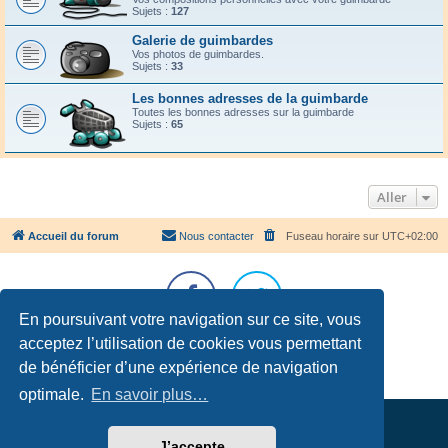
Sujets :
127
Galerie de guimbardes
Vos photos de guimbardes.
Sujets :
33
Les bonnes adresses de la guimbarde
Toutes les bonnes adresses sur la guimbarde
Sujets :
65
Aller
Accueil du forum
Nous contacter
Fuseau horaire sur
UTC+02:00
En poursuivant votre navigation sur ce site, vous
acceptez l’utilisation de cookies vous permettant
Développé par
phpBB
® Forum Software © phpBB Limited
Traduction française officielle
©
Qiaeru
de bénéficier d’une expérience de navigation
Confidentialité
|
Conditions
optimale.
En savoir plus…
J’accepte