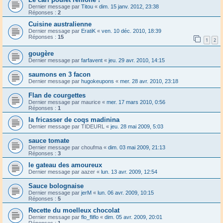
Dernier message par
Titou
«
dim. 15 janv. 2012, 23:38
Réponses :
2
Cuisine australienne
Dernier message par
EratiK
«
ven. 10 déc. 2010, 18:39
Réponses :
15
1
2
gougère
Dernier message par
farfavent
«
jeu. 29 avr. 2010, 14:15
saumons en 3 facon
Dernier message par
hugokeupons
«
mer. 28 avr. 2010, 23:18
Flan de courgettes
Dernier message par
maurice
«
mer. 17 mars 2010, 0:56
Réponses :
1
la fricasser de coqs madinina
Dernier message par
TIDEURL
«
jeu. 28 mai 2009, 5:03
sauce tomate
Dernier message par
choufma
«
dim. 03 mai 2009, 21:13
Réponses :
3
le gateau des amoureux
Dernier message par
aazer
«
lun. 13 avr. 2009, 12:54
Sauce bolognaise
Dernier message par
jerM
«
lun. 06 avr. 2009, 10:15
Réponses :
5
Recette du moelleux chocolat
Dernier message par
flo_fliflo
«
dim. 05 avr. 2009, 20:01
Réponses :
1