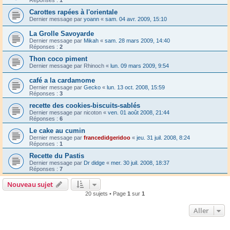
Carottes rapées à l'orientale
Dernier message par
yoann
«
sam. 04 avr. 2009, 15:10
La Grolle Savoyarde
Dernier message par
Mikah
«
sam. 28 mars 2009, 14:40
Réponses :
2
Thon coco piment
Dernier message par
Rhinoch
«
lun. 09 mars 2009, 9:54
café a la cardamome
Dernier message par
Gecko
«
lun. 13 oct. 2008, 15:59
Réponses :
3
recette des cookies-biscuits-sablés
Dernier message par
nicoton
«
ven. 01 août 2008, 21:44
Réponses :
6
Le cake au cumin
Dernier message par
francedidgeridoo
«
jeu. 31 juil. 2008, 8:24
Réponses :
1
Recette du Pastis
Dernier message par
Dr didge
«
mer. 30 juil. 2008, 18:37
Réponses :
7
Nouveau sujet
20 sujets • Page
1
sur
1
Aller