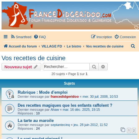
France Didgeridoo
Didgeridoo et Guimbarde sur France Didgeridoo - retrouvez la communauté.
Smartfeed
FAQ
Inscription
Connexion
R
Accueil du forum
VILLAGE FD
Le bistro
Vos recettes de cuisine
e
Vos recettes de cuisine
c
Rechercher
Recherche avanc
Nouveau sujet
h
20 sujets • Page
1
sur
1
e
Sujets
r
c
Rubrique : Mode d'emploi
Dernier message par
francedidgeridoo
«
mer. 30 juil. 2008, 10:53
h
Des recettes magiques que les enfants raffolent ?
e
Dernier message par
Ahaw
«
mar. 16 déc. 2025, 19:15
r
Réponses :
10
La tarte au maroile
Dernier message par
septantecinq
«
jeu. 28 juin 2012, 11:52
Réponses :
24
1
2
Le cari poulet rénioné !