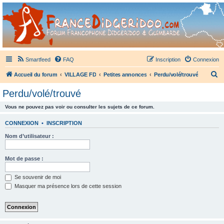
France Didgeridoo
Didgeridoo et Guimbarde sur France Didgeridoo - retrouvez la communauté.
Smartfeed
FAQ
Inscription
Connexion
R
Accueil du forum
VILLAGE FD
Petites annonces
Perdu/volé/trouvé
e
Perdu/volé/trouvé
c
Vous ne pouvez pas voir ou consulter les sujets de ce forum.
h
e
CONNEXION
•
INSCRIPTION
r
Nom d’utilisateur :
c
h
Mot de passe :
e
Se souvenir de moi
r
Masquer ma présence lors de cette session