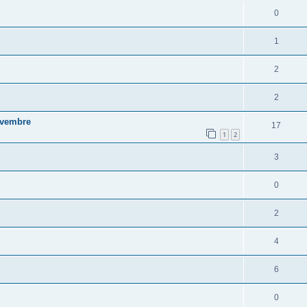
0
1
2
2
ovembre
17
1
2
3
0
2
4
6
0