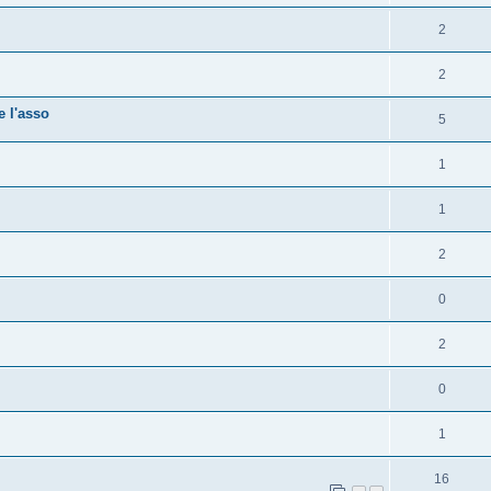
2
2
 l'asso
5
1
1
2
0
2
0
1
16