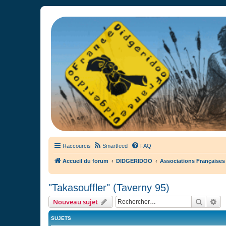
France Didgeridoo
Didgeridoo et Guimbarde sur France Didgeridoo - retrouvez la commun
Raccourcis
Smartfeed
FAQ
Accueil du forum
DIDGERIDOO
Associations Françaises
"Takasouffler" (Taverny 95)
Recher
Re
Nouveau sujet
SUJETS