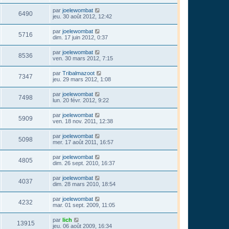
par
joelewombat
6490
jeu. 30 août 2012, 12:42
par
joelewombat
5716
dim. 17 juin 2012, 0:37
par
joelewombat
8536
ven. 30 mars 2012, 7:15
par
Tribalmazoot
7347
jeu. 29 mars 2012, 1:08
par
joelewombat
7498
lun. 20 févr. 2012, 9:22
par
joelewombat
5909
ven. 18 nov. 2011, 12:38
par
joelewombat
5098
mer. 17 août 2011, 16:57
par
joelewombat
4805
dim. 26 sept. 2010, 16:37
par
joelewombat
4037
dim. 28 mars 2010, 18:54
par
joelewombat
4232
mar. 01 sept. 2009, 11:05
par
lich
13915
jeu. 06 août 2009, 16:34