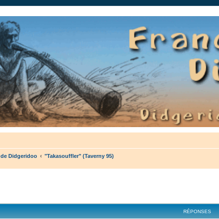
auté.
 de Didgeridoo
"Takasouffler" (Taverny 95)
cher
cherche avancée
RÉPONSES