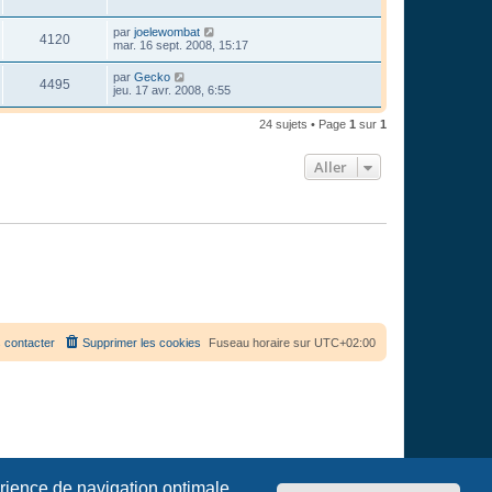
par
joelewombat
4120
mar. 16 sept. 2008, 15:17
par
Gecko
4495
jeu. 17 avr. 2008, 6:55
24 sujets • Page
1
sur
1
Aller
 contacter
Supprimer les cookies
Fuseau horaire sur
UTC+02:00
érience de navigation optimale.