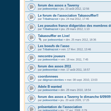
forum des assos a Taverny
par
joelewombat
»
jeu. 23 août 2012, 12:56
Le forum de l'association Takasouffler!!
par
Tribalmazoot
»
jeu. 24 mai 2012, 17:46
Les pseudos france didgeridoo des membres de
par
Tribalmazoot
»
jeu. 29 mars 2012, 1:13
Takasouffler en Live!
par
joelewombat
»
dim. 25 mars 2012, 18:36
Les boeufs de l'asso
par
Tribalmazoot
»
ven. 17 févr. 2012, 13:46
rencontre joueurs
par
joelewombat
»
ven. 18 nov. 2011, 7:45
forum des assos 2011
par
joelewombat
»
mer. 17 août 2011, 16:57
coordonnees
par
didgmarcolombes
»
mer. 08 sept. 2010, 13:03
Adele B wanted
par
joelewombat
»
dim. 28 mars 2010, 18:54
forum des assos a Taverny le dimanche 6/09/09
par
joelewombat
»
jeu. 20 août 2009, 17:25
présentation de l'association
par
joelewombat
»
jeu. 17 avr. 2008, 0:29