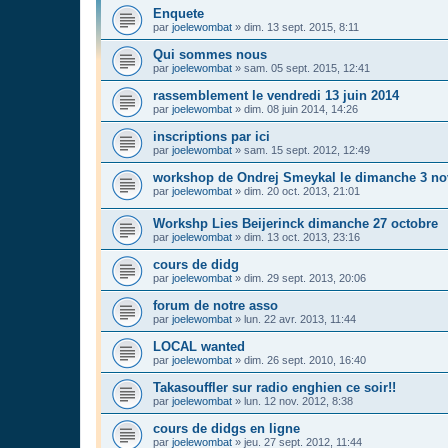
Enquete
par
joelewombat
»
dim. 13 sept. 2015, 8:11
Qui sommes nous
par
joelewombat
»
sam. 05 sept. 2015, 12:41
rassemblement le vendredi 13 juin 2014
par
joelewombat
»
dim. 08 juin 2014, 14:26
inscriptions par ici
par
joelewombat
»
sam. 15 sept. 2012, 12:49
workshop de Ondrej Smeykal le dimanche 3 n
par
joelewombat
»
dim. 20 oct. 2013, 21:01
Workshp Lies Beijerinck dimanche 27 octobre
par
joelewombat
»
dim. 13 oct. 2013, 23:16
cours de didg
par
joelewombat
»
dim. 29 sept. 2013, 20:06
forum de notre asso
par
joelewombat
»
lun. 22 avr. 2013, 11:44
LOCAL wanted
par
joelewombat
»
dim. 26 sept. 2010, 16:40
Takasouffler sur radio enghien ce soir!!
par
joelewombat
»
lun. 12 nov. 2012, 8:38
cours de didgs en ligne
par
joelewombat
»
jeu. 27 sept. 2012, 11:44