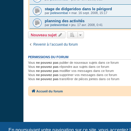
stage de didgeridoo dans le périgord
par
joelewombat
»
mar. 16 sept. 2008, 15:17
planning des activités
par
joelewombat
»
jeu. 17 avr. 2008, 0:41
Nouveau sujet
Revenir à l’accueil du forum
PERMISSIONS DU FORUM
Vous
ne pouvez pas
publier de nouveaux sujets dans ce forum
Vous
ne pouvez pas
répondre aux sujets dans ce forum
Vous
ne pouvez pas
modifier vos messages dans ce forum
Vous
ne pouvez pas
supprimer vos messages dans ce forum
Vous
ne pouvez pas
transférer de pièces jointes dans ce forum
Accueil du forum
En poursuivant votre navigation sur ce site, vous acceptez 