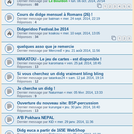
Dernier message par
Le Bourdon
«
lun. 06 oct. 2014, 20:54
Réponses :
88
1
2
3
4
5
6
Cours de didge mensuel à Romans (26) !
Dernier message par
batman
«
mer. 24 sept. 2014, 22:19
Réponses :
4
Didgeridoo Festival.be 2014
Dernier message par
koakou
«
mer. 10 sept. 2014, 13:05
Réponses :
34
1
2
3
quelques asso que je remercie
Dernier message par
Mercredî
«
jeu. 21 août 2014, 11:56
WAKATOU - Le jeu de cartes - est disponible !
Dernier message par
karomana
«
ven. 25 juil. 2014, 18:45
Réponses :
13
Si vous cherchez un didg vraiment bling bling
Dernier message par
tatankas24
«
sam. 12 juil. 2014, 19:14
Réponses :
12
Je cherche un didg !
Dernier message par
Naturman
«
mer. 05 févr. 2014, 13:33
Réponses :
9
Ouverture du nouveau site: BSP-percussion
Dernier message par
kurungai
«
jeu. 30 janv. 2014, 16:40
Réponses :
13
A²B Pokhara NEPAL
Dernier message par
KiD
«
mer. 29 janv. 2014, 11:36
Didg euca a partir de 165E WebShop