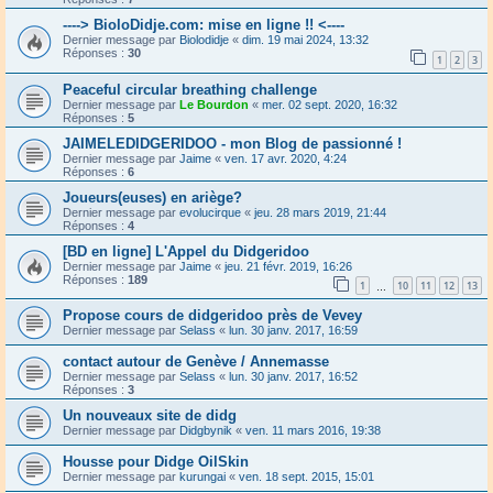
----> BioloDidje.com: mise en ligne !! <----
Dernier message par
Biolodidje
«
dim. 19 mai 2024, 13:32
Réponses :
30
1
2
3
Peaceful circular breathing challenge
Dernier message par
Le Bourdon
«
mer. 02 sept. 2020, 16:32
Réponses :
5
JAIMELEDIDGERIDOO - mon Blog de passionné !
Dernier message par
Jaime
«
ven. 17 avr. 2020, 4:24
Réponses :
6
Joueurs(euses) en ariège?
Dernier message par
evolucirque
«
jeu. 28 mars 2019, 21:44
Réponses :
4
[BD en ligne] L'Appel du Didgeridoo
Dernier message par
Jaime
«
jeu. 21 févr. 2019, 16:26
Réponses :
189
1
10
11
12
13
…
Propose cours de didgeridoo près de Vevey
Dernier message par
Selass
«
lun. 30 janv. 2017, 16:59
contact autour de Genève / Annemasse
Dernier message par
Selass
«
lun. 30 janv. 2017, 16:52
Réponses :
3
Un nouveaux site de didg
Dernier message par
Didgbynik
«
ven. 11 mars 2016, 19:38
Housse pour Didge OilSkin
Dernier message par
kurungai
«
ven. 18 sept. 2015, 15:01