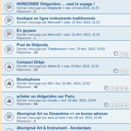
HORIZONDE Didgeridoo ... vaut le voyage !
Dernier message par
Didgbynik
«
mer. 13 mai 2015, 11:23
Réponses :
5
boutique en ligne instruments traditionnels
Dernier message par
Mercredî
«
sam. 21 févr. 2015, 11:23
En guyane
Dernier message par
Mercredî
«
sam. 21 févr. 2015, 11:10
Réponses :
1
Pied de Didjeridu
Dernier message par
Tribalmazoot
«
ven. 13 févr. 2015, 23:53
Réponses :
18
1
2
Compact Didge
Dernier message par
Adrien B.
«
mar. 03 févr. 2015, 11:31
Réponses :
24
1
2
Boudophone
Dernier message par
KiD
«
lun. 22 déc. 2014, 12:52
Réponses :
48
1
2
3
4
acheter un didgeridoo sur Paris.
Dernier message par
Goudu
«
ven. 19 déc. 2014, 19:04
Réponses :
56
1
2
3
4
Aboriginal Art ou Dreamtime => ex bonne adresse
Dernier message par
arno ze lune
«
lun. 06 oct. 2014, 21:45
Réponses :
2
Aboriginal Art & Instrument - Amsterdam