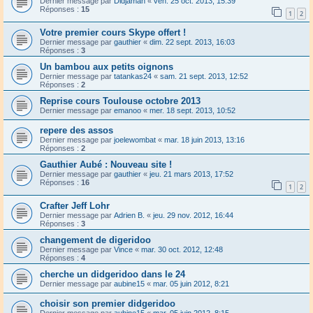
Dernier message par
Didjaman
«
ven. 25 oct. 2013, 15:39
Réponses :
15
1
2
Votre premier cours Skype offert !
Dernier message par
gauthier
«
dim. 22 sept. 2013, 16:03
Réponses :
3
Un bambou aux petits oignons
Dernier message par
tatankas24
«
sam. 21 sept. 2013, 12:52
Réponses :
2
Reprise cours Toulouse octobre 2013
Dernier message par
emanoo
«
mer. 18 sept. 2013, 10:52
repere des assos
Dernier message par
joelewombat
«
mar. 18 juin 2013, 13:16
Réponses :
2
Gauthier Aubé : Nouveau site !
Dernier message par
gauthier
«
jeu. 21 mars 2013, 17:52
Réponses :
16
1
2
Crafter Jeff Lohr
Dernier message par
Adrien B.
«
jeu. 29 nov. 2012, 16:44
Réponses :
3
changement de digeridoo
Dernier message par
Vince
«
mar. 30 oct. 2012, 12:48
Réponses :
4
cherche un didgeridoo dans le 24
Dernier message par
aubine15
«
mar. 05 juin 2012, 8:21
choisir son premier didgeridoo
Dernier message par
aubine15
«
mar. 05 juin 2012, 8:15