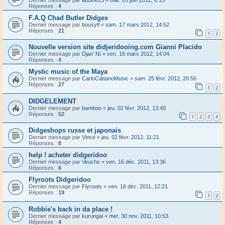
Réponses :
4
F.A.Q Chad Butler Didges
Dernier message par
bousyfl
«
sam. 17 mars 2012, 14:52
Réponses :
21
1
2
Nouvelle version site didjeridooing.com Gianni Placido
Dernier message par
Djan' Nì
«
ven. 16 mars 2012, 14:04
Réponses :
4
Mystic music of the Maya
Dernier message par
CarloCattanoMusic
«
sam. 25 févr. 2012, 20:56
Réponses :
27
1
2
DIDGELEMENT
Dernier message par
bamboo
«
jeu. 02 févr. 2012, 13:40
Réponses :
52
1
2
3
4
Didgeshops russe et japonais
Dernier message par
Vince
«
jeu. 02 févr. 2012, 11:21
Réponses :
8
help ! acheter didgeridoo
Dernier message par
Veuchs
«
ven. 16 déc. 2011, 13:36
Réponses :
6
Flyroots Didgeridoo
Dernier message par
Flyroots
«
ven. 16 déc. 2011, 12:21
Réponses :
19
1
2
Robbie's back in da place !
Dernier message par
kurungai
«
mer. 30 nov. 2011, 10:53
Réponses :
4