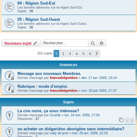
04 : Région Sud-Est
Les bonnes adresses sur la région Sud-Est.
Sujets :
39
05 : Région Sud-Ouest
Les bonnes adresses sur la région Sud-Ouest.
Sujets :
36
Rechercher
Recherche avanc
Nouveau sujet
1
2
3
4
5
6
Suivant
263 sujets
Annonces
Message aux nouveaux Membres.
Dernier message par
francedidgeridoo
«
dim. 17 avr. 2005, 23:14
Rubrique : mode d'emploi.
Dernier message par
francedidgeridoo
«
ven. 20 juin 2003, 17:37
Sujets
La cire noire, ça vous intéresse?
Dernier message par
Grumly
«
lun. 16 nov. 2009, 17:55
Réponses :
27
1
2
ou acheter un didgeridoo aborigène sans intermédiaire?
Dernier message par
rudy de lyon
«
mer. 29 avr. 2009, 15:15
Réponses :
7