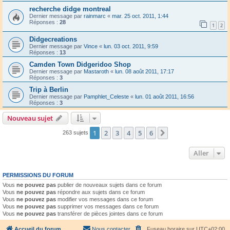
recherche didge montreal
Dernier message par
rainmarc
«
mar. 25 oct. 2011, 1:44
Réponses :
28
1
2
Didgecreations
Dernier message par
Vince
«
lun. 03 oct. 2011, 9:59
Réponses :
13
Camden Town Didgeridoo Shop
Dernier message par
Mastaroth
«
lun. 08 août 2011, 17:17
Réponses :
3
Trip à Berlin
Dernier message par
Pamphlet_Celeste
«
lun. 01 août 2011, 16:56
Réponses :
3
Nouveau sujet
1
2
3
4
5
6
Suivant
263 sujets
Aller
PERMISSIONS DU FORUM
Vous
ne pouvez pas
publier de nouveaux sujets dans ce forum
Vous
ne pouvez pas
répondre aux sujets dans ce forum
Vous
ne pouvez pas
modifier vos messages dans ce forum
Vous
ne pouvez pas
supprimer vos messages dans ce forum
Vous
ne pouvez pas
transférer de pièces jointes dans ce forum
Accueil du forum
Nous contacter
Fuseau horaire sur
UTC+02:00