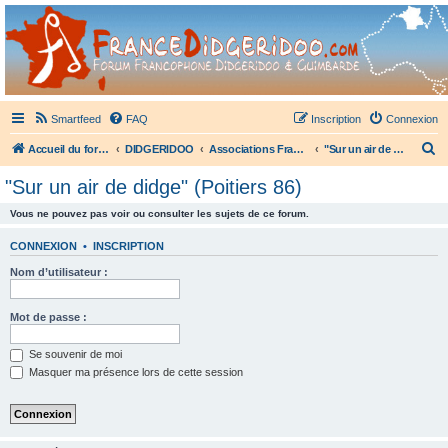
France Didgeridoo
Didgeridoo et Guimbarde sur France Didgeridoo - retrouvez la communauté.
Smartfeed
FAQ
Inscription
Connexion
R
Accueil du forum
DIDGERIDOO
Associations Françaises de Didgeridoo
"Sur un air de didge" (Poitiers 86)
e
"Sur un air de didge" (Poitiers 86)
c
Vous ne pouvez pas voir ou consulter les sujets de ce forum.
h
e
CONNEXION
•
INSCRIPTION
r
Nom d’utilisateur :
c
h
Mot de passe :
e
Se souvenir de moi
r
Masquer ma présence lors de cette session