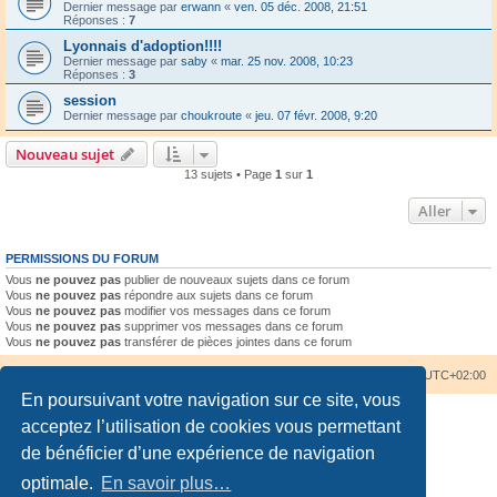
Dernier message par
erwann
«
ven. 05 déc. 2008, 21:51
Réponses :
7
Lyonnais d'adoption!!!!
Dernier message par
saby
«
mar. 25 nov. 2008, 10:23
Réponses :
3
session
Dernier message par
choukroute
«
jeu. 07 févr. 2008, 9:20
Nouveau sujet
13 sujets • Page
1
sur
1
Aller
PERMISSIONS DU FORUM
Vous
ne pouvez pas
publier de nouveaux sujets dans ce forum
Vous
ne pouvez pas
répondre aux sujets dans ce forum
Vous
ne pouvez pas
modifier vos messages dans ce forum
Vous
ne pouvez pas
supprimer vos messages dans ce forum
Vous
ne pouvez pas
transférer de pièces jointes dans ce forum
Accueil du forum
Nous contacter
Fuseau horaire sur
UTC+02:00
En poursuivant votre navigation sur ce site, vous
acceptez l’utilisation de cookies vous permettant
de bénéficier d’une expérience de navigation
optimale.
En savoir plus…
Développé par
phpBB
® Forum Software © phpBB Limited