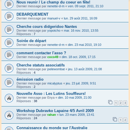
Nous reunir / Le champ du coeur en fête!
Dernier message par
nenette-d-m
«
ven. 09 sept. 2011, 21:10
DEBARQUEMENT
Dernier message par
manuel-v
«
lun. 29 août 2011, 16:09
Cherche cours didgeridoo Nantes
Dernier message par
yopotcho
«
mar. 16 nov. 2010, 13:55
Réponses :
7
Soirée de départ
Dernier message par
nenette-d-m
«
dim. 23 mai 2010, 19:10
comment contacter l'asso ?
Dernier message par
coco49
«
dim. 18 oct. 2009, 17:15
Cherche statuts associatifs
Dernier message par
joelewombat
«
jeu. 13 août 2009, 21:08
Réponses :
4
émission radio
Dernier message par
micalyptus
«
jeu. 23 juil. 2009, 9:51
Réponses :
2
Nouvelle Asso : Les Lutins Souffleurs!
Dernier message par
Enya
«
dim. 10 mai 2009, 21:00
Réponses :
38
1
2
3
Workshop Dubravko Lapaine 4/5 Avril 2009
Dernier message par
rahan
«
lun. 23 mars 2009, 13:41
Réponses :
24
1
2
Connaissance du monde sur l'Australie