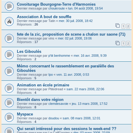
Covoiturage Bourgogne-Terre d'Harmonies
Dernier message par
choukroute
«
lun. 04 août 2008, 19:54
Association A bout de souffle
Dernier message par
Tatin
«
mer. 30 juil. 2008, 18:42
Réponses :
26
1
2
fete de la zic, proposition de scene a chalon sur saone (71)
Dernier message par
vins
«
mer. 02 juil. 2008, 19:06
Réponses :
17
1
2
Les Giboulés
Dernier message par
p'tit benhomme
«
mer. 16 avr. 2008, 9:39
Réponses :
2
Mémo concernant le rassemblement en paralèlle des
Giboulées
Dernier message par
Ipo
«
ven. 11 avr. 2008, 0:53
Réponses :
5
Animation en école primaire
Dernier message par
Ptitedread
«
sam. 22 mars 2008, 22:06
Réponses :
4
Bientôt dans votre région
Dernier message par
clemdesavoie
«
jeu. 13 mars 2008, 17:52
Réponses :
8
Myspace
Dernier message par
doudou
«
sam. 08 mars 2008, 12:01
Réponses :
4
Qui serait intéressé pour des sessions le week-end ??
Dernier message par
Le CaliF'ornien
«
dim. 02 mars 2008, 22:59