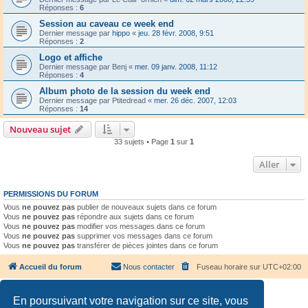
Réponses :
6
Session au caveau ce week end
Dernier message par
hippo
«
jeu. 28 févr. 2008, 9:51
Réponses :
2
Logo et affiche
Dernier message par
Benj
«
mer. 09 janv. 2008, 11:12
Réponses :
4
Album photo de la session du week end
Dernier message par
Ptitedread
«
mer. 26 déc. 2007, 12:03
Réponses :
14
Nouveau sujet
33 sujets • Page
1
sur
1
Aller
PERMISSIONS DU FORUM
Vous
ne pouvez pas
publier de nouveaux sujets dans ce forum
Vous
ne pouvez pas
répondre aux sujets dans ce forum
Vous
ne pouvez pas
modifier vos messages dans ce forum
Vous
ne pouvez pas
supprimer vos messages dans ce forum
Vous
ne pouvez pas
transférer de pièces jointes dans ce forum
Accueil du forum
Nous contacter
Fuseau horaire sur
UTC+02:00
En poursuivant votre navigation sur ce site, vous