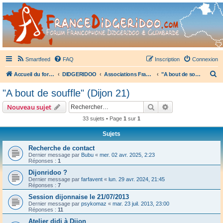
France Didgeridoo
Didgeridoo et Guimbarde sur France Didgeridoo - retrouvez la communauté.
Smartfeed
FAQ
Inscription
Connexion
R
Accueil du forum
DIDGERIDOO
Associations Françaises de Didgeridoo
"A bout de souffle" (Dijon 21)
e
"A bout de souffle" (Dijon 21)
c
Rechercher
Recherche avanc
Nouveau sujet
h
33 sujets • Page
1
sur
1
e
Sujets
r
c
Recherche de contact
Dernier message par
Bubu
«
mer. 02 avr. 2025, 2:23
h
Réponses :
1
e
Dijonridoo ?
Dernier message par
farfavent
«
lun. 29 avr. 2024, 21:45
r
Réponses :
7
Session dijonnaise le 21/07/2013
Dernier message par
psykomaz
«
mar. 23 juil. 2013, 23:00
Réponses :
11
Atelier didj à Dijon