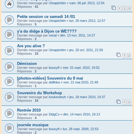
Dernier message par
Utnapishtim
«
sam. 06 juil. 2013, 12:54
Réponses :
41
1
2
3
Petite session ce samedi 14 /01
Dernier message par
Utnapishtim
«
lun. 26 mars 2012, 12:57
Réponses :
5
y'a du didge à Dijon ce WE????
Dernier message par
nonal
«
dim. 13 nov. 2011, 14:27
Réponses :
2
Are you alive ?
Dernier message par
Utnapishtim
«
jeu. 20 oct. 2011, 21:59
Réponses :
15
1
2
Démission
Dernier message par
bousyfl
«
mer. 01 sept. 2010, 19:52
Réponses :
2
[photos-vidéos] Souvenirs du 8 mai
Dernier message par
delfinka
«
ven. 21 mai 2010, 21:49
Réponses :
1
Souvenirs du Workshop
Dernier message par
keukeuteuh
«
jeu. 18 mars 2010, 14:37
Réponses :
16
1
2
Rentrée 2010
Dernier message par
DidgCo
«
dim. 14 mars 2010, 19:13
Réponses :
4
journée musique
Dernier message par
bousyfl
«
lun. 28 sept. 2009, 22:53
Réponses :
2