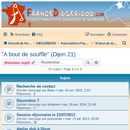
France Didgeridoo
Didgeridoo et Guimbarde sur France Didgeridoo - retrouvez la communauté.
Smartfeed
FAQ
Inscription
Connexion
R
Accueil du forum
DIDGERIDOO
Associations Françaises de Didgeridoo
"A bout de souffle" (Dijon 21)
e
"A bout de souffle" (Dijon 21)
c
Rechercher
Recherche avanc
Nouveau sujet
h
33 sujets • Page
1
sur
1
e
Sujets
r
c
Recherche de contact
Dernier message par
Bubu
«
mer. 02 avr. 2025, 2:23
h
Réponses :
1
e
Dijonridoo ?
Dernier message par
farfavent
«
lun. 29 avr. 2024, 21:45
r
Réponses :
7
Session dijonnaise le 21/07/2013
Dernier message par
psykomaz
«
mar. 23 juil. 2013, 23:00
Réponses :
11
Atelier didj à Dijon