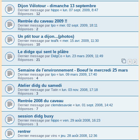
Dijon Vélotour - dimanche 13 septembre
Dernier message par
hippo
«
lun. 07 sept. 2009, 8:47
Réponses :
12
Rentrée du caveau 2009 !!
Dernier message par
Ipo
«
mer. 02 sept. 2009, 18:11
Réponses :
2
Un ptit tour a dijon...(photos)
Dernier message par
teal'k
«
mer. 15 avr. 2009, 11:30
Réponses :
10
Le didge qui sent le plâtre
Dernier message par
DidgCo
«
lun. 23 mars 2009, 11:49
Réponses :
21
1
2
Semaine de l'environnement - Boeuf le mercredi 25 mars
Dernier message par
Ipo
«
lun. 09 mars 2009, 17:40
Réponses :
4
Atelier didg du samedi
Dernier message par
Tatin
«
lun. 03 nov. 2008, 17:18
Réponses :
3
Rentrée 2008 du caveau
Dernier message par
clemdesavoie
«
lun. 01 sept. 2008, 14:42
Réponses :
7
session didg buxy
Dernier message par
hippo
«
ven. 29 août 2008, 16:23
Réponses :
1
rentrer
Dernier message par
vins
«
jeu. 28 août 2008, 12:36