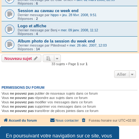
Réponses :
6
Session au caveau ce week end
Dernier message par
hippo
«
jeu. 28 févr. 2008, 9:51
Réponses :
2
Logo et affiche
Dernier message par
Benj
«
mer. 09 janv. 2008, 11:12
Réponses :
4
Album photo de la session du week end
Dernier message par
Ptitedread
«
mer. 26 déc. 2007, 12:03
Réponses :
14
Nouveau sujet
33 sujets • Page
1
sur
1
Aller
PERMISSIONS DU FORUM
Vous
ne pouvez pas
publier de nouveaux sujets dans ce forum
Vous
ne pouvez pas
répondre aux sujets dans ce forum
Vous
ne pouvez pas
modifier vos messages dans ce forum
Vous
ne pouvez pas
supprimer vos messages dans ce forum
Vous
ne pouvez pas
transférer de pièces jointes dans ce forum
Accueil du forum
Nous contacter
Fuseau horaire sur
UTC+02:00
En poursuivant votre navigation sur ce site, vous