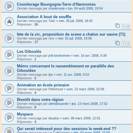
Covoiturage Bourgogne-Terre d'Harmonies
Dernier message par
choukroute
«
lun. 04 août 2008, 19:54
Association A bout de souffle
Dernier message par
Tatin
«
mer. 30 juil. 2008, 18:42
Réponses :
26
1
2
fete de la zic, proposition de scene a chalon sur saone (71)
Dernier message par
vins
«
mer. 02 juil. 2008, 19:06
Réponses :
17
1
2
Les Giboulés
Dernier message par
p'tit benhomme
«
mer. 16 avr. 2008, 9:39
Réponses :
2
Mémo concernant le rassemblement en paralèlle des
Giboulées
Dernier message par
Ipo
«
ven. 11 avr. 2008, 0:53
Réponses :
5
Animation en école primaire
Dernier message par
Ptitedread
«
sam. 22 mars 2008, 22:06
Réponses :
4
Bientôt dans votre région
Dernier message par
clemdesavoie
«
jeu. 13 mars 2008, 17:52
Réponses :
8
Myspace
Dernier message par
doudou
«
sam. 08 mars 2008, 12:01
Réponses :
4
Qui serait intéressé pour des sessions le week-end ??
Dernier message par
Le CaliF'ornien
«
dim. 02 mars 2008, 22:59