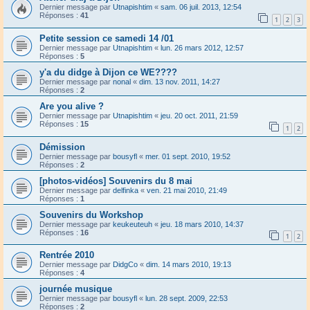
Dernier message par
Utnapishtim
«
sam. 06 juil. 2013, 12:54
Réponses :
41
1
2
3
Petite session ce samedi 14 /01
Dernier message par
Utnapishtim
«
lun. 26 mars 2012, 12:57
Réponses :
5
y'a du didge à Dijon ce WE????
Dernier message par
nonal
«
dim. 13 nov. 2011, 14:27
Réponses :
2
Are you alive ?
Dernier message par
Utnapishtim
«
jeu. 20 oct. 2011, 21:59
Réponses :
15
1
2
Démission
Dernier message par
bousyfl
«
mer. 01 sept. 2010, 19:52
Réponses :
2
[photos-vidéos] Souvenirs du 8 mai
Dernier message par
delfinka
«
ven. 21 mai 2010, 21:49
Réponses :
1
Souvenirs du Workshop
Dernier message par
keukeuteuh
«
jeu. 18 mars 2010, 14:37
Réponses :
16
1
2
Rentrée 2010
Dernier message par
DidgCo
«
dim. 14 mars 2010, 19:13
Réponses :
4
journée musique
Dernier message par
bousyfl
«
lun. 28 sept. 2009, 22:53
Réponses :
2