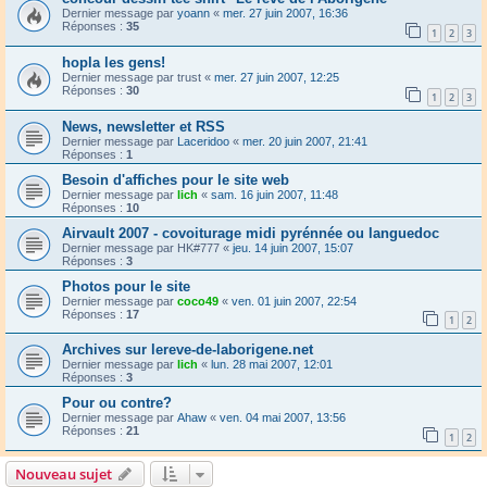
Dernier message par
yoann
«
mer. 27 juin 2007, 16:36
Réponses :
35
1
2
3
hopla les gens!
Dernier message par
trust
«
mer. 27 juin 2007, 12:25
Réponses :
30
1
2
3
News, newsletter et RSS
Dernier message par
Laceridoo
«
mer. 20 juin 2007, 21:41
Réponses :
1
Besoin d'affiches pour le site web
Dernier message par
lich
«
sam. 16 juin 2007, 11:48
Réponses :
10
Airvault 2007 - covoiturage midi pyrénnée ou languedoc
Dernier message par
HK#777
«
jeu. 14 juin 2007, 15:07
Réponses :
3
Photos pour le site
Dernier message par
coco49
«
ven. 01 juin 2007, 22:54
Réponses :
17
1
2
Archives sur lereve-de-laborigene.net
Dernier message par
lich
«
lun. 28 mai 2007, 12:01
Réponses :
3
Pour ou contre?
Dernier message par
Ahaw
«
ven. 04 mai 2007, 13:56
Réponses :
21
1
2
Nouveau sujet