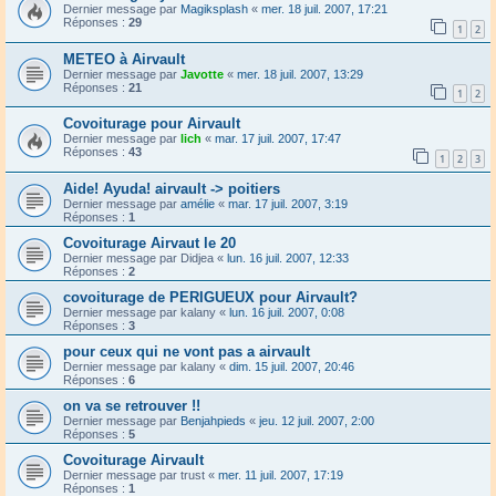
Dernier message par
Magiksplash
«
mer. 18 juil. 2007, 17:21
Réponses :
29
1
2
METEO à Airvault
Dernier message par
Javotte
«
mer. 18 juil. 2007, 13:29
Réponses :
21
1
2
Covoiturage pour Airvault
Dernier message par
lich
«
mar. 17 juil. 2007, 17:47
Réponses :
43
1
2
3
Aide! Ayuda! airvault -> poitiers
Dernier message par
amélie
«
mar. 17 juil. 2007, 3:19
Réponses :
1
Covoiturage Airvaut le 20
Dernier message par
Didjea
«
lun. 16 juil. 2007, 12:33
Réponses :
2
covoiturage de PERIGUEUX pour Airvault?
Dernier message par
kalany
«
lun. 16 juil. 2007, 0:08
Réponses :
3
pour ceux qui ne vont pas a airvault
Dernier message par
kalany
«
dim. 15 juil. 2007, 20:46
Réponses :
6
on va se retrouver !!
Dernier message par
Benjahpieds
«
jeu. 12 juil. 2007, 2:00
Réponses :
5
Covoiturage Airvault
Dernier message par
trust
«
mer. 11 juil. 2007, 17:19
Réponses :
1