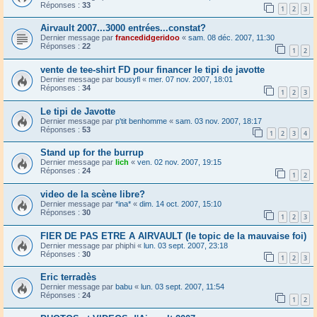
Réponses :
33
1
2
3
Airvault 2007...3000 entrées...constat?
Dernier message par
francedidgeridoo
«
sam. 08 déc. 2007, 11:30
Réponses :
22
1
2
vente de tee-shirt FD pour financer le tipi de javotte
Dernier message par
bousyfl
«
mer. 07 nov. 2007, 18:01
Réponses :
34
1
2
3
Le tipi de Javotte
Dernier message par
p'tit benhomme
«
sam. 03 nov. 2007, 18:17
Réponses :
53
1
2
3
4
Stand up for the burrup
Dernier message par
lich
«
ven. 02 nov. 2007, 19:15
Réponses :
24
1
2
video de la scène libre?
Dernier message par
*ina*
«
dim. 14 oct. 2007, 15:10
Réponses :
30
1
2
3
FIER DE PAS ETRE A AIRVAULT (le topic de la mauvaise foi)
Dernier message par
phiphi
«
lun. 03 sept. 2007, 23:18
Réponses :
30
1
2
3
Eric terradès
Dernier message par
babu
«
lun. 03 sept. 2007, 11:54
Réponses :
24
1
2