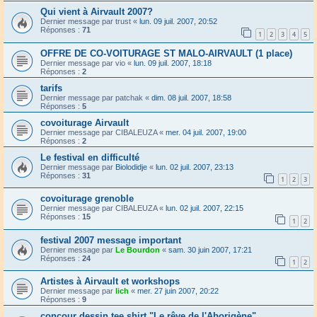
Qui vient à Airvault 2007?
Dernier message par
trust
«
lun. 09 juil. 2007, 20:52
Réponses :
71
1
2
3
4
5
OFFRE DE CO-VOITURAGE ST MALO-AIRVAULT (1 place)
Dernier message par
vio
«
lun. 09 juil. 2007, 18:18
Réponses :
2
tarifs
Dernier message par
patchak
«
dim. 08 juil. 2007, 18:58
Réponses :
5
covoiturage Airvault
Dernier message par
CIBALEUZA
«
mer. 04 juil. 2007, 19:00
Réponses :
2
Le festival en difficulté
Dernier message par
Biolodidje
«
lun. 02 juil. 2007, 23:13
Réponses :
31
1
2
3
covoiturage grenoble
Dernier message par
CIBALEUZA
«
lun. 02 juil. 2007, 22:15
Réponses :
15
1
2
festival 2007 message important
Dernier message par
Le Bourdon
«
sam. 30 juin 2007, 17:21
Réponses :
24
1
2
Artistes à Airvault et workshops
Dernier message par
lich
«
mer. 27 juin 2007, 20:22
Réponses :
9
concour dessin tee shirt "Le rêve de l'Aborigène"