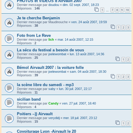
PHOTOS et VIDEOS d'Airvault 2007
Dernier message par
doudou
«
dim. 02 sept. 2007, 18:23
Réponses :
146
1
7
8
9
10
…
Je te cherche Benjamin
Dernier message par
Maudinouche
«
ven. 24 août 2007, 19:59
Réponses :
38
1
2
3
Foto from Le Reve
Dernier message par
lich
«
mar. 14 août 2007, 12:15
Réponses :
2
La sécu du festival a besoin de vous
Dernier message par
joelewombat
«
lun. 13 août 2007, 14:36
Réponses :
25
1
2
Bémol Airvault 2007 : la voiture folle
Dernier message par
joelewombat
«
sam. 04 août 2007, 18:30
Réponses :
39
1
2
3
la scène libre du samedi - mp3
Dernier message par
saby
«
lun. 30 juil. 2007, 22:17
Réponses :
11
sicilian band
Dernier message par
Candy
«
ven. 27 juil. 2007, 16:40
Réponses :
4
Poitiers --)) Airvault
Dernier message par
verydidj
«
mer. 18 juil. 2007, 23:12
Réponses :
15
1
2
Covoiturage Lyon -Airvault le 20