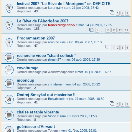
festival 2007 "Le Rêve de l'Aborigène" en DEFICITE
Dernier message par
kurungai
«
sam. 21 juin 2008, 17:42
Réponses :
43
1
2
3
Le Rêve de l'Aborigène 2007
Dernier message par
francedidgeridoo
«
mar. 24 juil. 2007, 17:35
Réponses :
183
1
10
11
12
13
…
Programmation 2007
Dernier message par
arno ze lune
«
lun. 09 juil. 2007, 15:13
Réponses :
47
1
2
3
4
recherche video "chant collectif"
Dernier message par
thieum37
«
mer. 06 août 2008, 17:39
covoiturage
Dernier message par
woodiwoodpecker
«
mer. 16 juil. 2008, 16:37
mooncup
Dernier message par
christalen
«
ven. 04 avr. 2008, 20:22
Réponses :
2
Ondrej Smeykal qui masterise !!
Dernier message par
Benjahpieds
«
jeu. 27 mars 2008, 10:30
Réponses :
41
1
2
3
chaise et table vibrante
Dernier message par
Vince
«
sam. 01 mars 2008, 11:53
Réponses :
8
guérisseur d'Airvault
Dernier message par
Tottem
«
ven. 01 févr. 2008, 19:01