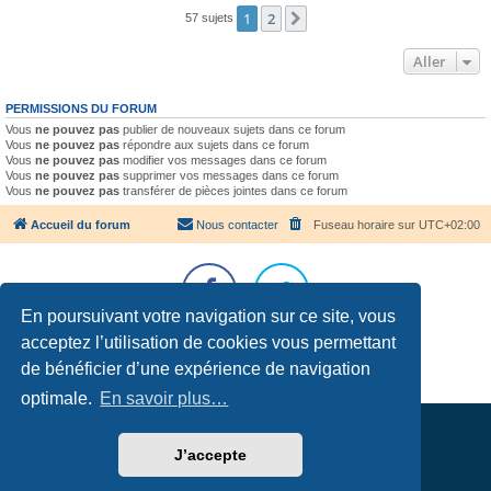
1
2
Suivant
57 sujets
Aller
PERMISSIONS DU FORUM
Vous
ne pouvez pas
publier de nouveaux sujets dans ce forum
Vous
ne pouvez pas
répondre aux sujets dans ce forum
Vous
ne pouvez pas
modifier vos messages dans ce forum
Vous
ne pouvez pas
supprimer vos messages dans ce forum
Vous
ne pouvez pas
transférer de pièces jointes dans ce forum
Accueil du forum
Nous contacter
Fuseau horaire sur
UTC+02:00
En poursuivant votre navigation sur ce site, vous
acceptez l’utilisation de cookies vous permettant
Développé par
phpBB
® Forum Software © phpBB Limited
Traduction française officielle
©
Qiaeru
de bénéficier d’une expérience de navigation
Confidentialité
|
Conditions
optimale.
En savoir plus…
J’accepte