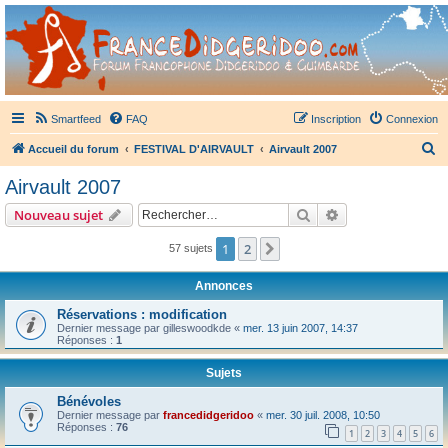
France Didgeridoo
Didgeridoo et Guimbarde sur France Didgeridoo - retrouvez la communauté.
Smartfeed
FAQ
Inscription
Connexion
R
Accueil du forum
FESTIVAL D'AIRVAULT
Airvault 2007
e
Airvault 2007
c
Rechercher
Recherche avanc
Nouveau sujet
h
e
1
2
Suivant
57 sujets
r
Annonces
c
Réservations : modification
h
Dernier message par
gilleswoodkde
«
mer. 13 juin 2007, 14:37
Réponses :
1
e
r
Sujets
Bénévoles
Dernier message par
francedidgeridoo
«
mer. 30 juil. 2008, 10:50
Réponses :
76
1
2
3
4
5
6