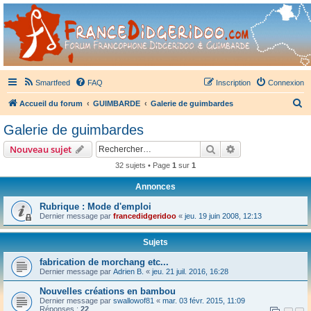
France Didgeridoo
Didgeridoo et Guimbarde sur France Didgeridoo - retrouvez la communauté.
Smartfeed
FAQ
Inscription
Connexion
R
Accueil du forum
GUIMBARDE
Galerie de guimbardes
e
Galerie de guimbardes
c
Rechercher
Recherche avanc
Nouveau sujet
h
32 sujets • Page
1
sur
1
e
Annonces
r
c
Rubrique : Mode d'emploi
Dernier message par
francedidgeridoo
«
jeu. 19 juin 2008, 12:13
h
e
Sujets
r
fabrication de morchang etc...
Dernier message par
Adrien B.
«
jeu. 21 juil. 2016, 16:28
Nouvelles créations en bambou
Dernier message par
swallowof81
«
mar. 03 févr. 2015, 11:09
Réponses :
22