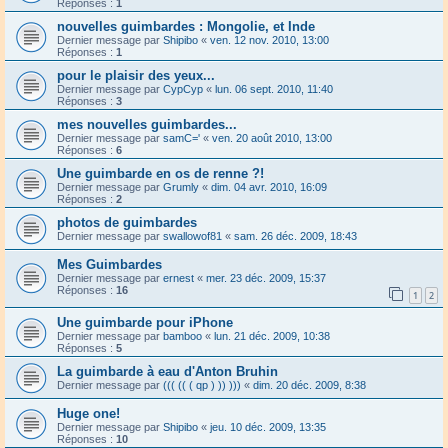
Réponses :
1
nouvelles guimbardes : Mongolie, et Inde
Dernier message par
Shipibo
«
ven. 12 nov. 2010, 13:00
Réponses :
1
pour le plaisir des yeux...
Dernier message par
CypCyp
«
lun. 06 sept. 2010, 11:40
Réponses :
3
mes nouvelles guimbardes...
Dernier message par
samC='
«
ven. 20 août 2010, 13:00
Réponses :
6
Une guimbarde en os de renne ?!
Dernier message par
Grumly
«
dim. 04 avr. 2010, 16:09
Réponses :
2
photos de guimbardes
Dernier message par
swallowof81
«
sam. 26 déc. 2009, 18:43
Mes Guimbardes
Dernier message par
ernest
«
mer. 23 déc. 2009, 15:37
Réponses :
16
1
2
Une guimbarde pour iPhone
Dernier message par
bamboo
«
lun. 21 déc. 2009, 10:38
Réponses :
5
La guimbarde à eau d'Anton Bruhin
Dernier message par
((( (( ( qp ) )) )))
«
dim. 20 déc. 2009, 8:38
Huge one!
Dernier message par
Shipibo
«
jeu. 10 déc. 2009, 13:35
Réponses :
10