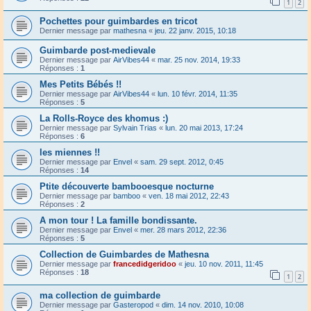
1
2
Pochettes pour guimbardes en tricot
Dernier message par
mathesna
«
jeu. 22 janv. 2015, 10:18
Guimbarde post-medievale
Dernier message par
AirVibes44
«
mar. 25 nov. 2014, 19:33
Réponses :
1
Mes Petits Bébés !!
Dernier message par
AirVibes44
«
lun. 10 févr. 2014, 11:35
Réponses :
5
La Rolls-Royce des khomus :)
Dernier message par
Sylvain Trias
«
lun. 20 mai 2013, 17:24
Réponses :
6
les miennes !!
Dernier message par
Envel
«
sam. 29 sept. 2012, 0:45
Réponses :
14
Ptite découverte bambooesque nocturne
Dernier message par
bamboo
«
ven. 18 mai 2012, 22:43
Réponses :
2
A mon tour ! La famille bondissante.
Dernier message par
Envel
«
mer. 28 mars 2012, 22:36
Réponses :
5
Collection de Guimbardes de Mathesna
Dernier message par
francedidgeridoo
«
jeu. 10 nov. 2011, 11:45
Réponses :
18
1
2
ma collection de guimbarde
Dernier message par
Gasteropod
«
dim. 14 nov. 2010, 10:08