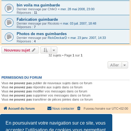
bin voila ma guimbarde
Dernier message par
ChIkO
«
mer. 28 mai 2008, 23:00
Réponses :
11
Fabrication guimbarde
Dernier message par
Ricototo
«
mar. 03 juil. 2007, 18:48
Réponses :
7
Photos de mes guimbardes
Dernier message par
RickDeckarD
«
mar. 23 janv. 2007, 14:33
Réponses :
4
Nouveau sujet
32 sujets • Page
1
sur
1
Aller
PERMISSIONS DU FORUM
Vous
ne pouvez pas
publier de nouveaux sujets dans ce forum
Vous
ne pouvez pas
répondre aux sujets dans ce forum
Vous
ne pouvez pas
modifier vos messages dans ce forum
Vous
ne pouvez pas
supprimer vos messages dans ce forum
Vous
ne pouvez pas
transférer de pièces jointes dans ce forum
Accueil du forum
Nous contacter
Fuseau horaire sur
UTC+02:00
En poursuivant votre navigation sur ce site, vous
acceptez l’utilisation de cookies vous permettant