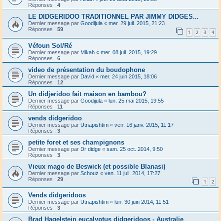
Réponses :
4
LE DIDGERIDOO TRADITIONNEL PAR JIMMY DIDGES...
Dernier message par
Goodijula
«
mer. 29 juil. 2015, 21:23
Réponses :
59
1
2
3
4
Véfoun Sol/Ré
Dernier message par
Mikah
«
mer. 08 juil. 2015, 19:29
Réponses :
6
video de présentation du boudophone
Dernier message par
David
«
mer. 24 juin 2015, 18:06
Réponses :
12
Un didjeridoo fait maison en bambou?
Dernier message par
Goodijula
«
lun. 25 mai 2015, 19:55
Réponses :
11
vends didgeridoo
Dernier message par
Utnapishtim
«
ven. 16 janv. 2015, 11:17
Réponses :
3
petite foret et ses champignons
Dernier message par
Dr didge
«
sam. 25 oct. 2014, 9:50
Réponses :
3
Vieux mago de Beswick (et possible Blanasi)
Dernier message par
Schouz
«
ven. 11 juil. 2014, 17:27
Réponses :
29
1
2
Vends didgeridoos
Dernier message par
Utnapishtim
«
lun. 30 juin 2014, 11:51
Réponses :
3
Brad Hagelstein eucalyptus didgeridoos - Australie