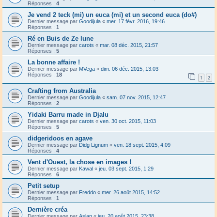
Réponses :
4
Je vend 2 teck (mi) un euca (mi) et un second euca (do#)
Dernier message par
Goodijula
«
mer. 17 févr. 2016, 19:46
Réponses :
1
Ré en Buis de Ze lune
Dernier message par
carots
«
mar. 08 déc. 2015, 21:57
Réponses :
5
La bonne affaire !
Dernier message par
MVega
«
dim. 06 déc. 2015, 13:03
Réponses :
18
1
2
Crafting from Australia
Dernier message par
Goodijula
«
sam. 07 nov. 2015, 12:47
Réponses :
2
Yidaki Barru made in Djalu
Dernier message par
carots
«
ven. 30 oct. 2015, 11:03
Réponses :
5
didgeridoos en agave
Dernier message par
Didg Lignum
«
ven. 18 sept. 2015, 4:09
Réponses :
4
Vent d'Ouest, la chose en images !
Dernier message par
Kawal
«
jeu. 03 sept. 2015, 1:29
Réponses :
6
Petit setup
Dernier message par
Freddo
«
mer. 26 août 2015, 14:52
Réponses :
1
Dernière créa
Dernier message par
Aslan
«
jeu. 20 août 2015, 23:38