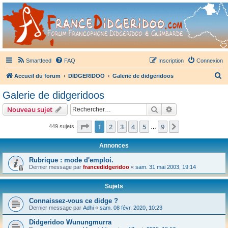
France Didgeridoo
Didgeridoo et Guimbarde sur France Didgeridoo - retrouvez la communauté.
Smartfeed
FAQ
Inscription
Connexion
R
Accueil du forum
DIDGERIDOO
Galerie de didgeridoos
e
Galerie de didgeridoos
c
Rechercher
Recherche avanc
Nouveau sujet
h
e
Page
1
sur
9
1
2
3
4
5
9
Suivant
449 sujets
…
r
Annonces
c
Rubrique : mode d'emploi.
h
Dernier message par
francedidgeridoo
«
sam. 31 mai 2003, 19:14
e
r
Sujets
Connaissez-vous ce didge ?
Dernier message par
Adhi
«
sam. 08 févr. 2020, 10:23
Didgeridoo Wunungmurra