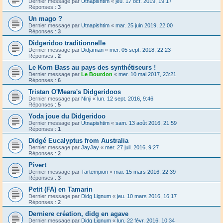
Dernier message par
Utnapishtim
«
jeu. 17 oct. 2019, 19:17
Réponses :
3
Un mago ?
Dernier message par
Utnapishtim
«
mar. 25 juin 2019, 22:00
Réponses :
3
Didgeridoo traditionnelle
Dernier message par
Didjaman
«
mer. 05 sept. 2018, 22:23
Réponses :
2
Le Korn Bass au pays des synthétiseurs !
Dernier message par
Le Bourdon
«
mer. 10 mai 2017, 23:21
Réponses :
6
Tristan O'Meara's Didgeridoos
Dernier message par
Ninji
«
lun. 12 sept. 2016, 9:46
Réponses :
5
Yoda joue du Didgeridoo
Dernier message par
Utnapishtim
«
sam. 13 août 2016, 21:59
Réponses :
1
Didgé Eucalyptus from Australia
Dernier message par
JayJay
«
mer. 27 juil. 2016, 9:27
Réponses :
2
Pivert
Dernier message par
Tartempion
«
mar. 15 mars 2016, 22:39
Réponses :
3
Petit (FA) en Tamarin
Dernier message par
Didg Lignum
«
jeu. 10 mars 2016, 16:17
Réponses :
2
Derniere création, didg en agave
Dernier message par
Didg Lignum
«
lun. 22 févr. 2016, 10:34