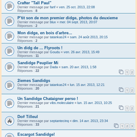
Crafter "Tall Paul"
Dernier message par
fanf
«
ven. 25 oct. 2013, 22:08
Réponses :
8
P'tit son de mon premier didge, photos du deuxieme
Dernier message par
blux
«
mer. 04 sept. 2013, 20:07
Réponses :
2
Mon didge, en bois d'arbre...
Dernier message par
tatankas24
«
sam. 24 août 2013, 20:15
Réponses :
2
Un didg de ... Flyroots !
Dernier message par
Goudu
«
ven. 26 avr. 2013, 15:49
Réponses :
11
Sandidge Peuplier Mi
Dernier message par
Dada
«
sam. 20 avr. 2013, 1:58
Réponses :
22
1
2
2iemes Sandidgs
Dernier message par
tatankas24
«
lun. 15 avr. 2013, 12:21
Réponses :
20
1
2
Un Sandidge Chataigner perso !
Dernier message par
vibs.moleculaire
«
lun. 15 avr. 2013, 10:25
Réponses :
21
1
2
Do# Tilleul
Dernier message par
septantecinq
«
dim. 14 avr. 2013, 23:34
Réponses :
33
1
2
3
Escargot Sandidge!