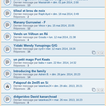
Dernier message par
Mastaroth
«
dim. 01 juin 2014, 2:00
Réponses :
13
tilleul et brou de noix
Dernier message par
Raph Ayel
«
dim. 18 mai 2014, 0:49
Réponses :
2
Manany Gurruwiwi - F
Dernier message par
Vince
«
jeu. 15 mai 2014, 15:05
Réponses :
12
Vends un Véfoun en Ré
Dernier message par
Goudu
«
lun. 12 mai 2014, 21:38
Réponses :
4
Yidaki Wendy Yunupingu G/G
Dernier message par
cyril
«
mer. 12 mars 2014, 19:26
Réponses :
16
1
2
un petit mago Port Keats
Dernier message par
babu
«
sam. 22 févr. 2014, 14:32
Réponses :
3
Introducing the family
Dernier message par
Adrien B.
«
dim. 26 janv. 2014, 20:23
Réponses :
14
Patapouf de 2m05 en Si
Dernier message par
tatankas24
«
dim. 29 déc. 2013, 20:21
Réponses :
25
1
2
didgeridoo David kanarchoad
Dernier message par
tatankas24
«
mar. 26 nov. 2013, 16:23
Réponses :
8