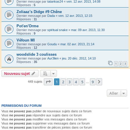
Dernier message par
tatankas24
«
ven. 12 avr. 2013, 14:08
Réponses :
5
Zoliaaz's Didge #9 Chêne
Dernier message par
Dada
«
ven. 12 avr. 2013, 12:15
Réponses :
11
Pot'en'Orme
Dernier message par
spiritual snake
«
mar. 09 avr. 2013, 11:30
Réponses :
9
Véfoun MI
Dernier message par
Goudu
«
mar. 02 avr. 2013, 21:14
Réponses :
12
woodslide 3 coulisses
Dernier message par
Aur3lien
«
jeu. 20 déc. 2012, 14:10
Réponses :
35
1
2
3
Nouveau sujet
Page
1
sur
9
1
2
3
4
5
9
Suivant
449 sujets
…
Aller
PERMISSIONS DU FORUM
Vous
ne pouvez pas
publier de nouveaux sujets dans ce forum
Vous
ne pouvez pas
répondre aux sujets dans ce forum
Vous
ne pouvez pas
modifier vos messages dans ce forum
Vous
ne pouvez pas
supprimer vos messages dans ce forum
Vous
ne pouvez pas
transférer de pièces jointes dans ce forum