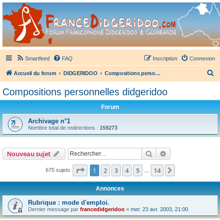
France Didgeridoo
Didgeridoo et Guimbarde sur France Didgeridoo - retrouvez la communauté.
Smartfeed
FAQ
Inscription
Connexion
R
Accueil du forum
DIDGERIDOO
Compositions personnelles didgeridoo
e
Compositions personnelles didgeridoo
c
Forum
h
e
Archivage n°1
Nombre total de redirections :
159273
r
c
Rechercher
Recherche avanc
Nouveau sujet
h
e
Page
1
sur
14
1
2
3
4
5
14
Suivant
675 sujets
…
r
Annonces
Rubrique : mode d'emploi.
Dernier message par
francedidgeridoo
«
mer. 23 avr. 2003, 21:00