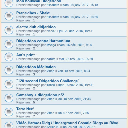
Mon nouveau Didgeridoo
Dernier message par
Elisabeth
«
sam. 14 janv. 2017, 15:18
Pranavibes - Shakti
Dernier message par
Elisabeth
«
sam. 14 janv. 2017, 14:56
Réponses :
1
electro dub didjeridoo
Dernier message par
nico87
«
jeu. 29 déc. 2016, 10:44
Réponses :
1
Didgeridoo contre Harmonium
Dernier message par
MVega
«
ven. 16 déc. 2016, 9:05
Réponses :
2
Ant's print
Dernier message par
carots
«
mar. 22 nov. 2016, 15:29
Didgeridoo Méditation
Dernier message par
Vince
«
ven. 18 nov. 2016, 8:24
Réponses :
3
"120 second Didgeridoo Challenge"
Dernier message par
ironflo
«
mar. 15 nov. 2016, 19:44
Réponses :
2
Gameboy + didgeridoo n°2
Dernier message par
Vince
«
jeu. 10 nov. 2016, 21:33
Réponses :
5
Terre Nerf
Dernier message par
Vince
«
lun. 07 nov. 2016, 7:55
Réponses :
7
Vidéo Harmo+Didg / Underground Cosmic Didgs au Rêve
Dernier message par
Adrien B.
«
lun. 24 oct. 2016, 21:27