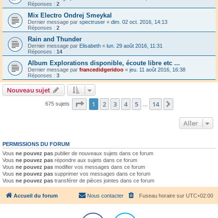
Réponses :
2
Mix Electro Ondrej Smeykal
Dernier message par
spectruser
«
dim. 02 oct. 2016, 14:13
Réponses :
2
Rain and Thunder
Dernier message par
Elisabeth
«
lun. 29 août 2016, 11:31
Réponses :
14
Album Explorations disponible, écoute libre etc ...
Dernier message par
francedidgeridoo
«
jeu. 11 août 2016, 16:38
Réponses :
3
Nouveau sujet
Page
1
sur
14
1
2
3
4
5
14
Suivant
675 sujets
…
Aller
PERMISSIONS DU FORUM
Vous
ne pouvez pas
publier de nouveaux sujets dans ce forum
Vous
ne pouvez pas
répondre aux sujets dans ce forum
Vous
ne pouvez pas
modifier vos messages dans ce forum
Vous
ne pouvez pas
supprimer vos messages dans ce forum
Vous
ne pouvez pas
transférer de pièces jointes dans ce forum
Accueil du forum
Nous contacter
Fuseau horaire sur
UTC+02:00