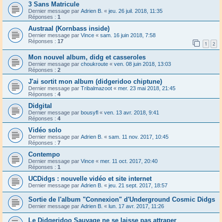
3 Sans Matricule
Dernier message par
Adrien B.
«
jeu. 26 juil. 2018, 11:35
Réponses :
1
Austraal (Kornbass inside)
Dernier message par
Vince
«
sam. 16 juin 2018, 7:58
Réponses :
17
1
2
Mon nouvel album, didg et casseroles
Dernier message par
choukroute
«
ven. 08 juin 2018, 13:03
Réponses :
2
J'ai sortit mon album (didgeridoo chiptune)
Dernier message par
Tribalmazoot
«
mer. 23 mai 2018, 21:45
Réponses :
4
Didgital
Dernier message par
bousyfl
«
ven. 13 avr. 2018, 9:41
Réponses :
4
Vidéo solo
Dernier message par
Adrien B.
«
sam. 11 nov. 2017, 10:45
Réponses :
7
Contempo
Dernier message par
Vince
«
mer. 11 oct. 2017, 20:40
Réponses :
1
UCDidgs : nouvelle vidéo et site internet
Dernier message par
Adrien B.
«
jeu. 21 sept. 2017, 18:57
Sortie de l'album "Connexion" d'Underground Cosmic Didgs
Dernier message par
Adrien B.
«
lun. 17 avr. 2017, 11:26
Le Didgeridoo Sauvage ne se laisse pas attraper