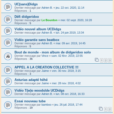
UC(sans)Didgs
Dernier message par
Adrien B.
«
jeu. 22 oct. 2020, 11:14
Réponses :
1
Défi didgeridoo
Dernier message par
Le Bourdon
«
mer. 02 sept. 2020, 16:28
Réponses :
5
Vidéo nouvel album UCDidgs
Dernier message par
Adrien B.
«
lun. 24 juin 2019, 13:34
Vidéo garantie sans beatbox
Dernier message par
Adrien B.
«
mar. 09 avr. 2019, 14:45
Réponses :
5
Bout de monde - mon album de didgeridoo solo
Dernier message par
Vince
«
sam. 02 févr. 2019, 22:55
Réponses :
36
1
2
3
APPEL A LA CREATION COLLECTIVE !!!
Dernier message par
Jaime
«
ven. 30 nov. 2018, 3:15
Réponses :
3
Asturias adapté héhé
Dernier message par
Jaime
«
mer. 28 nov. 2018, 4:02
Vidéo T(w)o woodslde UCDidgs
Dernier message par
Adrien B.
«
lun. 08 oct. 2018, 16:33
Essai nouveau tube
Dernier message par
bamboo
«
jeu. 26 juil. 2018, 17:44
Réponses :
19
1
2