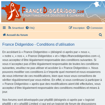
France Didgeridoo
Didgeridoo et Guimbarde sur France Didgeridoo - retrouvez la communauté.
Smartfeed
FAQ
Inscription
Connexion
R
Accueil du forum
e
France Didgeridoo - Conditions d’utilisation
c
h
En accédant à « France Didgeridoo » (désigné ci-après par « nous »,
« notre », « nos », « France Didgeridoo » et « https://francedidgeridoo.com »),
e
vous acceptez d’être légalement responsable des conditions suivantes. Si
r
vous n’acceptez pas d’être légalement responsable de toutes les conditions
suivantes, veuillez ne pas utiliser et accéder à « France Didgeridoo ». Nous
c
pouvons modifier ces conditions à n’importe quel moment et nous essaierons
h
de vous informer de ces modifications, bien que nous vous conseillons de
vérifier régulièrement par vous-même. En effet, si vous continuez à participer à
e
« France Didgeridoo » après que des modifications aient été effectuées, vous
r
acceptez d’être légalement responsable des conditions modifiées et mises à
jour.
Nos forums sont développés par phpBB (désignés ci-après par « logiciel
phpBB » et « phpBB Limited ») qui est un logiciel de forum de discussions