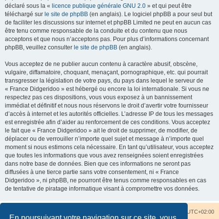
déclaré sous la «
licence publique générale GNU 2.0
» et qui peut être
téléchargé sur
le site de phpBB
(en anglais). Le logiciel phpBB a pour seul but
de faciliter les discussions sur internet et phpBB Limited ne peut en aucun cas
être tenu comme responsable de la conduite et du contenu que nous
acceptons et que nous n’acceptons pas. Pour plus d’informations concernant
phpBB, veuillez consulter
le site de phpBB
(en anglais).
Vous acceptez de ne publier aucun contenu à caractère abusif, obscène,
vulgaire, diffamatoire, choquant, menaçant, pornographique, etc. qui pourrait
transgresser la législation de votre pays, du pays dans lequel le serveur de
« France Didgeridoo » est hébergé ou encore la loi internationale. Si vous ne
respectez pas ces dispositions, vous vous exposez à un bannissement
immédiat et définitif et nous nous réservons le droit d’avertir votre fournisseur
d’accès à internet et les autorités officielles. L’adresse IP de tous les messages
est enregistrée afin d’aider au renforcement de ces conditions. Vous acceptez
le fait que « France Didgeridoo » ait le droit de supprimer, de modifier, de
déplacer ou de verrouiller n’importe quel sujet et message à n’importe quel
moment si nous estimons cela nécessaire. En tant qu’utilisateur, vous acceptez
que toutes les informations que vous avez renseignées soient enregistrées
dans notre base de données. Bien que ces informations ne seront pas
diffusées à une tierce partie sans votre consentement, ni « France
Didgeridoo », ni phpBB, ne pourront être tenus comme responsables en cas
de tentative de piratage informatique visant à compromettre vos données.
Accueil du forum
Nous contacter
Fuseau horaire sur
UTC+02:00
En poursuivant votre navigation sur ce site, vous