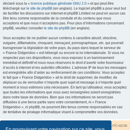
déclaré sous la «
licence publique générale GNU 2.0
» et qui peut être
téléchargé sur
le site de phpBB
(en anglais). Le logiciel phpBB a pour seul but
de faciliter les discussions sur internet et phpBB Limited ne peut en aucun cas
être tenu comme responsable de la conduite et du contenu que nous
acceptons et que nous n’acceptons pas. Pour plus d’informations concernant
phpBB, veuillez consulter
le site de phpBB
(en anglais).
Vous acceptez de ne publier aucun contenu à caractère abusif, obscène,
vulgaire, diffamatoire, choquant, menaçant, pornographique, etc. qui pourrait
transgresser la législation de votre pays, du pays dans lequel le serveur de
« France Didgeridoo » est hébergé ou encore la loi internationale. Si vous ne
respectez pas ces dispositions, vous vous exposez à un bannissement
immédiat et définitif et nous nous réservons le droit d’avertir votre fournisseur
d’accès à internet et les autorités officielles. L’adresse IP de tous les messages
est enregistrée afin d’aider au renforcement de ces conditions. Vous acceptez
le fait que « France Didgeridoo » ait le droit de supprimer, de modifier, de
déplacer ou de verrouiller n’importe quel sujet et message à n’importe quel
moment si nous estimons cela nécessaire. En tant qu’utilisateur, vous acceptez
que toutes les informations que vous avez renseignées soient enregistrées
dans notre base de données. Bien que ces informations ne seront pas
diffusées à une tierce partie sans votre consentement, ni « France
Didgeridoo », ni phpBB, ne pourront être tenus comme responsables en cas
de tentative de piratage informatique visant à compromettre vos données.
Accueil du forum
Nous contacter
Fuseau horaire sur
UTC+02:00
En poursuivant votre navigation sur ce site, vous