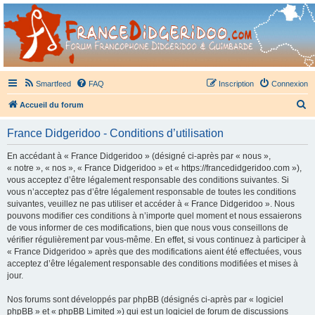
France Didgeridoo
Didgeridoo et Guimbarde sur France Didgeridoo - retrouvez la communauté.
Smartfeed
FAQ
Inscription
Connexion
R
Accueil du forum
e
France Didgeridoo - Conditions d’utilisation
c
h
En accédant à « France Didgeridoo » (désigné ci-après par « nous »,
« notre », « nos », « France Didgeridoo » et « https://francedidgeridoo.com »),
e
vous acceptez d’être légalement responsable des conditions suivantes. Si
r
vous n’acceptez pas d’être légalement responsable de toutes les conditions
suivantes, veuillez ne pas utiliser et accéder à « France Didgeridoo ». Nous
c
pouvons modifier ces conditions à n’importe quel moment et nous essaierons
h
de vous informer de ces modifications, bien que nous vous conseillons de
vérifier régulièrement par vous-même. En effet, si vous continuez à participer à
e
« France Didgeridoo » après que des modifications aient été effectuées, vous
r
acceptez d’être légalement responsable des conditions modifiées et mises à
jour.
Nos forums sont développés par phpBB (désignés ci-après par « logiciel
phpBB » et « phpBB Limited ») qui est un logiciel de forum de discussions