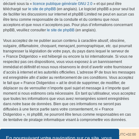
déclaré sous la «
licence publique générale GNU 2.0
» et qui peut être
téléchargé sur
le site de phpBB
(en anglais). Le logiciel phpBB a pour seul but
de faciliter les discussions sur internet et phpBB Limited ne peut en aucun cas
être tenu comme responsable de la conduite et du contenu que nous
acceptons et que nous n’acceptons pas. Pour plus d’informations concernant
phpBB, veuillez consulter
le site de phpBB
(en anglais).
Vous acceptez de ne publier aucun contenu à caractère abusif, obscène,
vulgaire, diffamatoire, choquant, menaçant, pornographique, etc. qui pourrait
transgresser la législation de votre pays, du pays dans lequel le serveur de
« France Didgeridoo » est hébergé ou encore la loi internationale. Si vous ne
respectez pas ces dispositions, vous vous exposez à un bannissement
immédiat et définitif et nous nous réservons le droit d’avertir votre fournisseur
d’accès à internet et les autorités officielles. L’adresse IP de tous les messages
est enregistrée afin d’aider au renforcement de ces conditions. Vous acceptez
le fait que « France Didgeridoo » ait le droit de supprimer, de modifier, de
déplacer ou de verrouiller n’importe quel sujet et message à n’importe quel
moment si nous estimons cela nécessaire. En tant qu’utilisateur, vous acceptez
que toutes les informations que vous avez renseignées soient enregistrées
dans notre base de données. Bien que ces informations ne seront pas
diffusées à une tierce partie sans votre consentement, ni « France
Didgeridoo », ni phpBB, ne pourront être tenus comme responsables en cas
de tentative de piratage informatique visant à compromettre vos données.
Accueil du forum
Nous contacter
Fuseau horaire sur
UTC+02:00
En poursuivant votre navigation sur ce site, vous