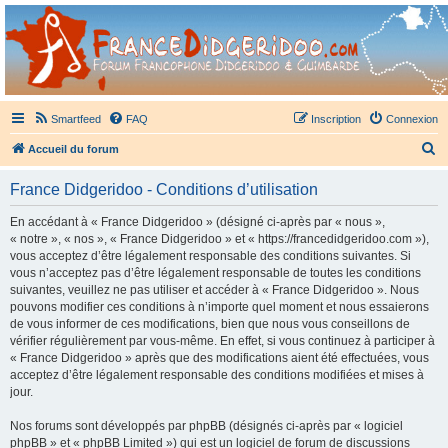
France Didgeridoo
Didgeridoo et Guimbarde sur France Didgeridoo - retrouvez la communauté.
Smartfeed
FAQ
Inscription
Connexion
R
Accueil du forum
e
France Didgeridoo - Conditions d’utilisation
c
h
En accédant à « France Didgeridoo » (désigné ci-après par « nous »,
« notre », « nos », « France Didgeridoo » et « https://francedidgeridoo.com »),
e
vous acceptez d’être légalement responsable des conditions suivantes. Si
r
vous n’acceptez pas d’être légalement responsable de toutes les conditions
suivantes, veuillez ne pas utiliser et accéder à « France Didgeridoo ». Nous
c
pouvons modifier ces conditions à n’importe quel moment et nous essaierons
h
de vous informer de ces modifications, bien que nous vous conseillons de
vérifier régulièrement par vous-même. En effet, si vous continuez à participer à
e
« France Didgeridoo » après que des modifications aient été effectuées, vous
r
acceptez d’être légalement responsable des conditions modifiées et mises à
jour.
Nos forums sont développés par phpBB (désignés ci-après par « logiciel
phpBB » et « phpBB Limited ») qui est un logiciel de forum de discussions