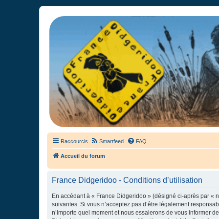
France Didgeridoo
Didgeridoo et Guimbarde sur France Didgeridoo - retrouvez la commun
Raccourcis
Smartfeed
FAQ
Accueil du forum
France Didgeridoo - Conditions d’utilisation
En accédant à « France Didgeridoo » (désigné ci-après par « no
suivantes. Si vous n’acceptez pas d’être légalement responsabl
n’importe quel moment et nous essaierons de vous informer de c