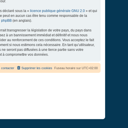
our.
ns déclaré sous la «
licence publique générale GNU 2.0
» et qui
ed ne peut en aucun cas être tenu comme responsable de la
de phpBB
(en anglais).
ait transgresser la législation de votre pays, du pays dans
osez à un bannissement immédiat et définitif et nous nous
d’aider au renforcement de ces conditions. Vous acceptez le fait
ment si nous estimons cela nécessaire. En tant qu’utilisateur,
e seront pas diffusées à une tierce partie sans votre
ant à compromettre vos données.
 contacter
Supprimer les cookies
Fuseau horaire sur
UTC+02:00