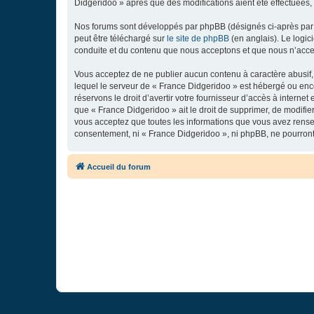
Didgeridoo » après que des modifications aient été effectuées,
Nos forums sont développés par phpBB (désignés ci-après par «
peut être téléchargé sur
le site de phpBB
(en anglais). Le logic
conduite et du contenu que nous acceptons et que nous n’acce
Vous acceptez de ne publier aucun contenu à caractère abusif, 
lequel le serveur de « France Didgeridoo » est hébergé ou enco
réservons le droit d’avertir votre fournisseur d’accès à internet
que « France Didgeridoo » ait le droit de supprimer, de modifie
vous acceptez que toutes les informations que vous avez rense
consentement, ni « France Didgeridoo », ni phpBB, ne pourron
Accueil du forum