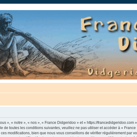
auté.
us », « notre », « nos », « France Didgeridoo » et « https://francedidgeridoo.com 
e de toutes les conditions suivantes, veuillez ne pas utiliser et accéder à « Franc
es modifications, bien que nous vous conseillons de vérifier régulièrement par vou