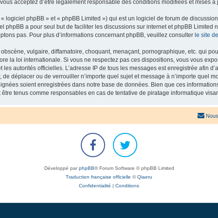
 vous acceptez d’être légalement responsable des conditions modifiées et mises à j
 logiciel phpBB » et « phpBB Limited ») qui est un logiciel de forum de discussio
iel phpBB a pour seul but de faciliter les discussions sur internet et phpBB Limit
ptons pas. Pour plus d’informations concernant phpBB, veuillez consulter
le site 
obscène, vulgaire, diffamatoire, choquant, menaçant, pornographique, etc. qui pourr
re la loi internationale. Si vous ne respectez pas ces dispositions, vous vous exp
 et les autorités officielles. L’adresse IP de tous les messages est enregistrée afin 
r, de déplacer ou de verrouiller n’importe quel sujet et message à n’importe quel mo
ignées soient enregistrées dans notre base de données. Bien que ces informations n
t être tenus comme responsables en cas de tentative de piratage informatique vis
Nous
Développé par
phpBB
® Forum Software © phpBB Limited
Traduction française officielle
©
Qiaeru
Confidentialité
|
Conditions