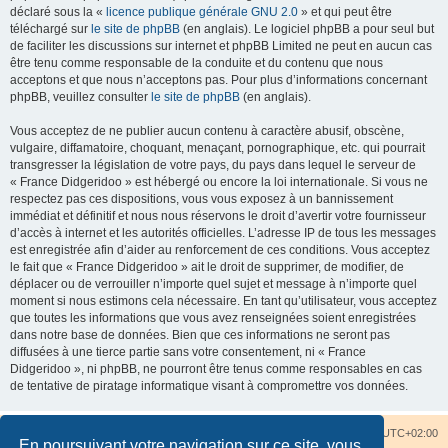
déclaré sous la «
licence publique générale GNU 2.0
» et qui peut être
téléchargé sur
le site de phpBB
(en anglais). Le logiciel phpBB a pour seul but
de faciliter les discussions sur internet et phpBB Limited ne peut en aucun cas
être tenu comme responsable de la conduite et du contenu que nous
acceptons et que nous n’acceptons pas. Pour plus d’informations concernant
phpBB, veuillez consulter
le site de phpBB
(en anglais).
Vous acceptez de ne publier aucun contenu à caractère abusif, obscène,
vulgaire, diffamatoire, choquant, menaçant, pornographique, etc. qui pourrait
transgresser la législation de votre pays, du pays dans lequel le serveur de
« France Didgeridoo » est hébergé ou encore la loi internationale. Si vous ne
respectez pas ces dispositions, vous vous exposez à un bannissement
immédiat et définitif et nous nous réservons le droit d’avertir votre fournisseur
d’accès à internet et les autorités officielles. L’adresse IP de tous les messages
est enregistrée afin d’aider au renforcement de ces conditions. Vous acceptez
le fait que « France Didgeridoo » ait le droit de supprimer, de modifier, de
déplacer ou de verrouiller n’importe quel sujet et message à n’importe quel
moment si nous estimons cela nécessaire. En tant qu’utilisateur, vous acceptez
que toutes les informations que vous avez renseignées soient enregistrées
dans notre base de données. Bien que ces informations ne seront pas
diffusées à une tierce partie sans votre consentement, ni « France
Didgeridoo », ni phpBB, ne pourront être tenus comme responsables en cas
de tentative de piratage informatique visant à compromettre vos données.
Accueil du forum
Nous contacter
Fuseau horaire sur
UTC+02:00
En poursuivant votre navigation sur ce site, vous