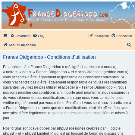
France Didgeridoo
Didgeridoo et Guimbarde sur France Didgeridoo - retrouvez la communauté.
Smartfeed
FAQ
Inscription
Connexion
R
Accueil du forum
e
France Didgeridoo - Conditions d’utilisation
c
h
En accédant à « France Didgeridoo » (désigné ci-après par « nous »,
« notre », « nos », « France Didgeridoo » et « https://francedidgeridoo.com »),
e
vous acceptez d’être légalement responsable des conditions suivantes. Si
r
vous n’acceptez pas d’être légalement responsable de toutes les conditions
suivantes, veuillez ne pas utiliser et accéder à « France Didgeridoo ». Nous
c
pouvons modifier ces conditions à n’importe quel moment et nous essaierons
h
de vous informer de ces modifications, bien que nous vous conseillons de
vérifier régulièrement par vous-même. En effet, si vous continuez à participer à
e
« France Didgeridoo » après que des modifications aient été effectuées, vous
r
acceptez d’être légalement responsable des conditions modifiées et mises à
jour.
Nos forums sont développés par phpBB (désignés ci-après par « logiciel
phpBB » et « phpBB Limited ») qui est un logiciel de forum de discussions