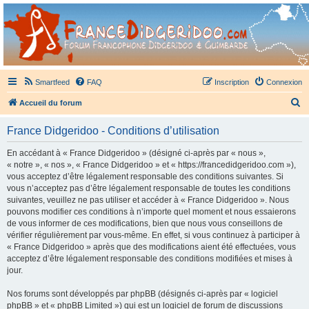
France Didgeridoo
Didgeridoo et Guimbarde sur France Didgeridoo - retrouvez la communauté.
Smartfeed
FAQ
Inscription
Connexion
R
Accueil du forum
e
France Didgeridoo - Conditions d’utilisation
c
h
En accédant à « France Didgeridoo » (désigné ci-après par « nous »,
« notre », « nos », « France Didgeridoo » et « https://francedidgeridoo.com »),
e
vous acceptez d’être légalement responsable des conditions suivantes. Si
r
vous n’acceptez pas d’être légalement responsable de toutes les conditions
suivantes, veuillez ne pas utiliser et accéder à « France Didgeridoo ». Nous
c
pouvons modifier ces conditions à n’importe quel moment et nous essaierons
h
de vous informer de ces modifications, bien que nous vous conseillons de
vérifier régulièrement par vous-même. En effet, si vous continuez à participer à
e
« France Didgeridoo » après que des modifications aient été effectuées, vous
r
acceptez d’être légalement responsable des conditions modifiées et mises à
jour.
Nos forums sont développés par phpBB (désignés ci-après par « logiciel
phpBB » et « phpBB Limited ») qui est un logiciel de forum de discussions