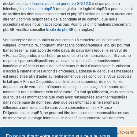
déclaré sous la «
licence publique générale GNU 2.0
» et qui peut être
téléchargé sur
le site de phpBB
(en anglais). Le logiciel phpBB a pour seul but
de faciliter les discussions sur internet et phpBB Limited ne peut en aucun cas
être tenu comme responsable de la conduite et du contenu que nous
acceptons et que nous n’acceptons pas. Pour plus d’informations concernant
phpBB, veuillez consulter
le site de phpBB
(en anglais).
Vous acceptez de ne publier aucun contenu à caractère abusif, obscène,
vulgaire, diffamatoire, choquant, menaçant, pornographique, etc. qui pourrait
transgresser la législation de votre pays, du pays dans lequel le serveur de
« France Didgeridoo » est hébergé ou encore la loi internationale. Si vous ne
respectez pas ces dispositions, vous vous exposez à un bannissement
immédiat et définitif et nous nous réservons le droit d’avertir votre fournisseur
d’accès à internet et les autorités officielles. L’adresse IP de tous les messages
est enregistrée afin d’aider au renforcement de ces conditions. Vous acceptez
le fait que « France Didgeridoo » ait le droit de supprimer, de modifier, de
déplacer ou de verrouiller n’importe quel sujet et message à n’importe quel
moment si nous estimons cela nécessaire. En tant qu’utilisateur, vous acceptez
que toutes les informations que vous avez renseignées soient enregistrées
dans notre base de données. Bien que ces informations ne seront pas
diffusées à une tierce partie sans votre consentement, ni « France
Didgeridoo », ni phpBB, ne pourront être tenus comme responsables en cas
de tentative de piratage informatique visant à compromettre vos données.
Accueil du forum
Nous contacter
Fuseau horaire sur
UTC+02:00
En poursuivant votre navigation sur ce site, vous