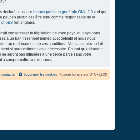
our.
ns déclaré sous la «
licence publique générale GNU 2.0
» et qui
ed ne peut en aucun cas être tenu comme responsable de la
de phpBB
(en anglais).
ait transgresser la législation de votre pays, du pays dans
osez à un bannissement immédiat et définitif et nous nous
d’aider au renforcement de ces conditions. Vous acceptez le fait
ment si nous estimons cela nécessaire. En tant qu’utilisateur,
e seront pas diffusées à une tierce partie sans votre
ant à compromettre vos données.
 contacter
Supprimer les cookies
Fuseau horaire sur
UTC+02:00