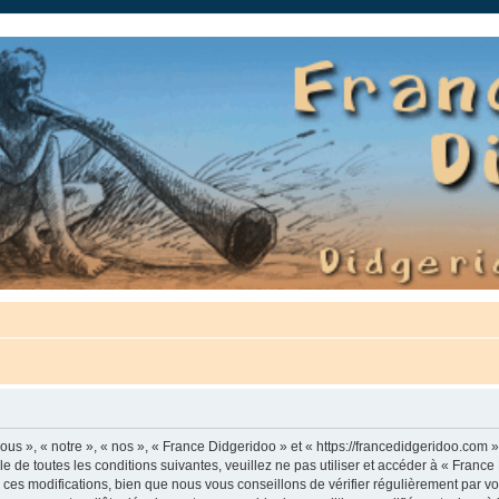
auté.
us », « notre », « nos », « France Didgeridoo » et « https://francedidgeridoo.com 
e de toutes les conditions suivantes, veuillez ne pas utiliser et accéder à « Franc
es modifications, bien que nous vous conseillons de vérifier régulièrement par vou