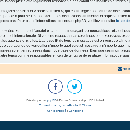
 vous acceptez d’être légalement responsable des conditions modifiées et mises à j
 logiciel phpBB » et « phpBB Limited ») qui est un logiciel de forum de discussio
iel phpBB a pour seul but de faciliter les discussions sur internet et phpBB Limit
ptons pas. Pour plus d’informations concernant phpBB, veuillez consulter
le site 
obscène, vulgaire, diffamatoire, choquant, menaçant, pornographique, etc. qui pourr
re la loi internationale. Si vous ne respectez pas ces dispositions, vous vous exp
 et les autorités officielles. L’adresse IP de tous les messages est enregistrée afin 
r, de déplacer ou de verrouiller n’importe quel sujet et message à n’importe quel mo
ignées soient enregistrées dans notre base de données. Bien que ces informations n
t être tenus comme responsables en cas de tentative de piratage informatique vis
Nous
Développé par
phpBB
® Forum Software © phpBB Limited
Traduction française officielle
©
Qiaeru
Confidentialité
|
Conditions