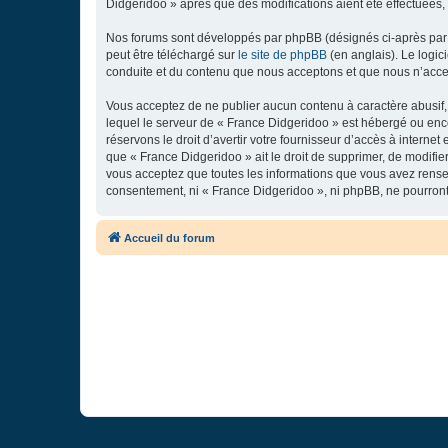
Didgeridoo » après que des modifications aient été effectuées,
Nos forums sont développés par phpBB (désignés ci-après par «
peut être téléchargé sur
le site de phpBB
(en anglais). Le logic
conduite et du contenu que nous acceptons et que nous n’acce
Vous acceptez de ne publier aucun contenu à caractère abusif, 
lequel le serveur de « France Didgeridoo » est hébergé ou enco
réservons le droit d’avertir votre fournisseur d’accès à internet
que « France Didgeridoo » ait le droit de supprimer, de modifie
vous acceptez que toutes les informations que vous avez rense
consentement, ni « France Didgeridoo », ni phpBB, ne pourron
Accueil du forum