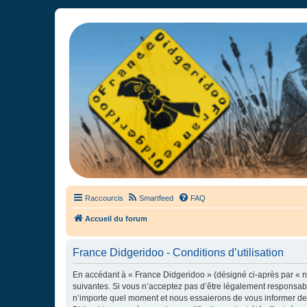
France Didgeridoo
Didgeridoo et Guimbarde sur France Didgeridoo - retrouvez la commun
Raccourcis
Smartfeed
FAQ
Accueil du forum
France Didgeridoo - Conditions d’utilisation
En accédant à « France Didgeridoo » (désigné ci-après par « no
suivantes. Si vous n’acceptez pas d’être légalement responsabl
n’importe quel moment et nous essaierons de vous informer de c