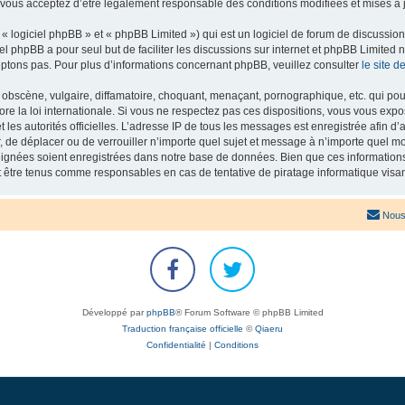
 vous acceptez d’être légalement responsable des conditions modifiées et mises à j
 logiciel phpBB » et « phpBB Limited ») qui est un logiciel de forum de discussio
iel phpBB a pour seul but de faciliter les discussions sur internet et phpBB Limit
ptons pas. Pour plus d’informations concernant phpBB, veuillez consulter
le site 
obscène, vulgaire, diffamatoire, choquant, menaçant, pornographique, etc. qui pourr
re la loi internationale. Si vous ne respectez pas ces dispositions, vous vous exp
 et les autorités officielles. L’adresse IP de tous les messages est enregistrée afin 
r, de déplacer ou de verrouiller n’importe quel sujet et message à n’importe quel mo
ignées soient enregistrées dans notre base de données. Bien que ces informations n
t être tenus comme responsables en cas de tentative de piratage informatique vis
Nous
Développé par
phpBB
® Forum Software © phpBB Limited
Traduction française officielle
©
Qiaeru
Confidentialité
|
Conditions