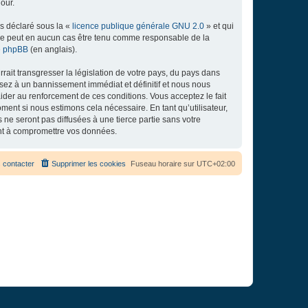
our.
ns déclaré sous la «
licence publique générale GNU 2.0
» et qui
ed ne peut en aucun cas être tenu comme responsable de la
de phpBB
(en anglais).
ait transgresser la législation de votre pays, du pays dans
osez à un bannissement immédiat et définitif et nous nous
d’aider au renforcement de ces conditions. Vous acceptez le fait
ment si nous estimons cela nécessaire. En tant qu’utilisateur,
e seront pas diffusées à une tierce partie sans votre
ant à compromettre vos données.
 contacter
Supprimer les cookies
Fuseau horaire sur
UTC+02:00