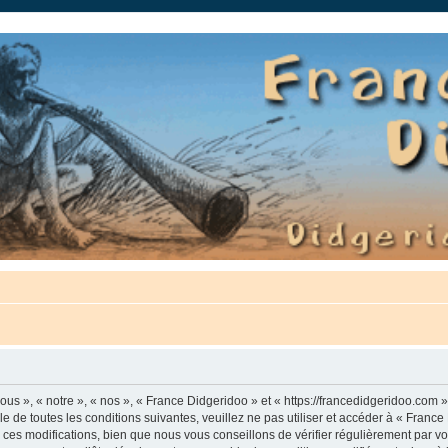
auté.
us », « notre », « nos », « France Didgeridoo » et « https://francedidgeridoo.com 
e de toutes les conditions suivantes, veuillez ne pas utiliser et accéder à « Franc
es modifications, bien que nous vous conseillons de vérifier régulièrement par vou