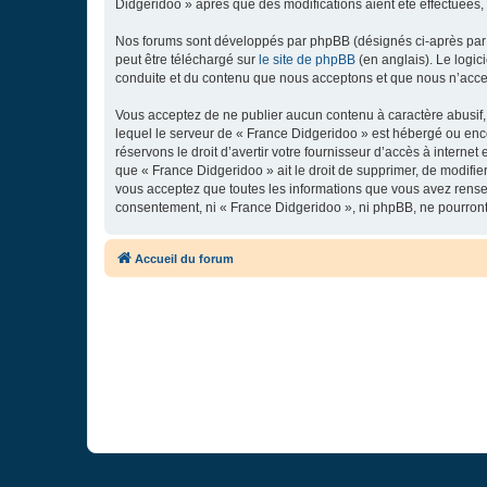
Didgeridoo » après que des modifications aient été effectuées,
Nos forums sont développés par phpBB (désignés ci-après par «
peut être téléchargé sur
le site de phpBB
(en anglais). Le logic
conduite et du contenu que nous acceptons et que nous n’acce
Vous acceptez de ne publier aucun contenu à caractère abusif, 
lequel le serveur de « France Didgeridoo » est hébergé ou enco
réservons le droit d’avertir votre fournisseur d’accès à internet
que « France Didgeridoo » ait le droit de supprimer, de modifie
vous acceptez que toutes les informations que vous avez rense
consentement, ni « France Didgeridoo », ni phpBB, ne pourron
Accueil du forum