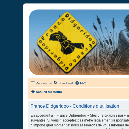
France Didgeridoo
Didgeridoo et Guimbarde sur France Didgeridoo - retrouvez la commun
Raccourcis
Smartfeed
FAQ
Accueil du forum
France Didgeridoo - Conditions d’utilisation
En accédant à « France Didgeridoo » (désigné ci-après par « no
suivantes. Si vous n’acceptez pas d’être légalement responsabl
n’importe quel moment et nous essaierons de vous informer de c