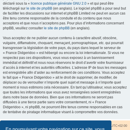
déclaré sous la «
licence publique générale GNU 2.0
» et qui peut être
téléchargé sur
le site de phpBB
(en anglais). Le logiciel phpBB a pour seul but
de faciliter les discussions sur internet et phpBB Limited ne peut en aucun cas
être tenu comme responsable de la conduite et du contenu que nous
acceptons et que nous n’acceptons pas. Pour plus d’informations concernant
phpBB, veuillez consulter
le site de phpBB
(en anglais).
Vous acceptez de ne publier aucun contenu à caractère abusif, obscène,
vulgaire, diffamatoire, choquant, menaçant, pornographique, etc. qui pourrait
transgresser la législation de votre pays, du pays dans lequel le serveur de
« France Didgeridoo » est hébergé ou encore la loi internationale. Si vous ne
respectez pas ces dispositions, vous vous exposez à un bannissement
immédiat et définitif et nous nous réservons le droit d’avertir votre fournisseur
d’accès à internet et les autorités officielles. L’adresse IP de tous les messages
est enregistrée afin d’aider au renforcement de ces conditions. Vous acceptez
le fait que « France Didgeridoo » ait le droit de supprimer, de modifier, de
déplacer ou de verrouiller n’importe quel sujet et message à n’importe quel
moment si nous estimons cela nécessaire. En tant qu’utilisateur, vous acceptez
que toutes les informations que vous avez renseignées soient enregistrées
dans notre base de données. Bien que ces informations ne seront pas
diffusées à une tierce partie sans votre consentement, ni « France
Didgeridoo », ni phpBB, ne pourront être tenus comme responsables en cas
de tentative de piratage informatique visant à compromettre vos données.
Accueil du forum
Nous contacter
Fuseau horaire sur
UTC+02:00
En poursuivant votre navigation sur ce site, vous