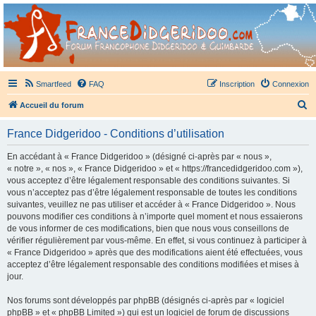
France Didgeridoo
Didgeridoo et Guimbarde sur France Didgeridoo - retrouvez la communauté.
Smartfeed
FAQ
Inscription
Connexion
R
Accueil du forum
e
France Didgeridoo - Conditions d’utilisation
c
h
En accédant à « France Didgeridoo » (désigné ci-après par « nous »,
« notre », « nos », « France Didgeridoo » et « https://francedidgeridoo.com »),
e
vous acceptez d’être légalement responsable des conditions suivantes. Si
r
vous n’acceptez pas d’être légalement responsable de toutes les conditions
suivantes, veuillez ne pas utiliser et accéder à « France Didgeridoo ». Nous
c
pouvons modifier ces conditions à n’importe quel moment et nous essaierons
h
de vous informer de ces modifications, bien que nous vous conseillons de
vérifier régulièrement par vous-même. En effet, si vous continuez à participer à
e
« France Didgeridoo » après que des modifications aient été effectuées, vous
r
acceptez d’être légalement responsable des conditions modifiées et mises à
jour.
Nos forums sont développés par phpBB (désignés ci-après par « logiciel
phpBB » et « phpBB Limited ») qui est un logiciel de forum de discussions