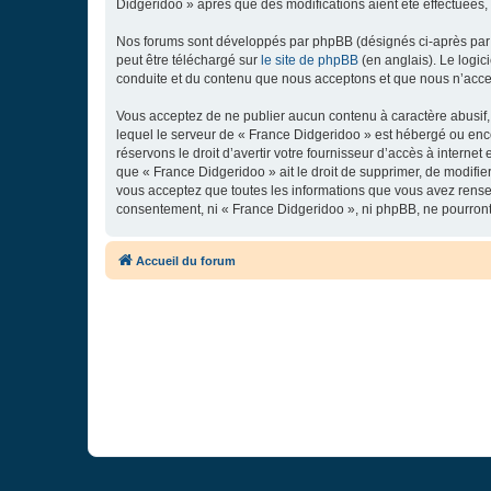
Didgeridoo » après que des modifications aient été effectuées,
Nos forums sont développés par phpBB (désignés ci-après par «
peut être téléchargé sur
le site de phpBB
(en anglais). Le logic
conduite et du contenu que nous acceptons et que nous n’acce
Vous acceptez de ne publier aucun contenu à caractère abusif, 
lequel le serveur de « France Didgeridoo » est hébergé ou enco
réservons le droit d’avertir votre fournisseur d’accès à internet
que « France Didgeridoo » ait le droit de supprimer, de modifie
vous acceptez que toutes les informations que vous avez rense
consentement, ni « France Didgeridoo », ni phpBB, ne pourron
Accueil du forum