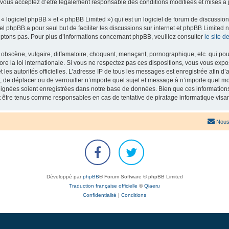
 vous acceptez d’être légalement responsable des conditions modifiées et mises à j
 logiciel phpBB » et « phpBB Limited ») qui est un logiciel de forum de discussio
iel phpBB a pour seul but de faciliter les discussions sur internet et phpBB Limit
ptons pas. Pour plus d’informations concernant phpBB, veuillez consulter
le site 
obscène, vulgaire, diffamatoire, choquant, menaçant, pornographique, etc. qui pourr
re la loi internationale. Si vous ne respectez pas ces dispositions, vous vous exp
 et les autorités officielles. L’adresse IP de tous les messages est enregistrée afin 
r, de déplacer ou de verrouiller n’importe quel sujet et message à n’importe quel mo
ignées soient enregistrées dans notre base de données. Bien que ces informations n
t être tenus comme responsables en cas de tentative de piratage informatique vis
Nous
Développé par
phpBB
® Forum Software © phpBB Limited
Traduction française officielle
©
Qiaeru
Confidentialité
|
Conditions