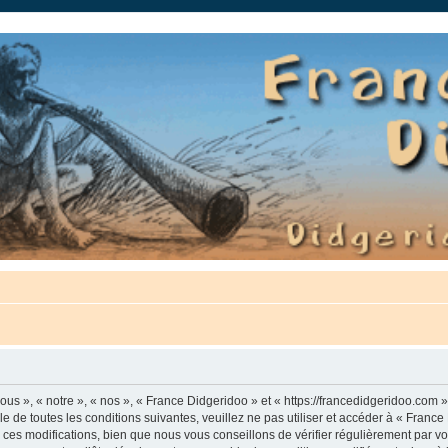
auté.
us », « notre », « nos », « France Didgeridoo » et « https://francedidgeridoo.com 
e de toutes les conditions suivantes, veuillez ne pas utiliser et accéder à « Franc
es modifications, bien que nous vous conseillons de vérifier régulièrement par vou