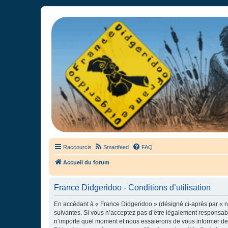
France Didgeridoo
Didgeridoo et Guimbarde sur France Didgeridoo - retrouvez la commun
Raccourcis
Smartfeed
FAQ
Accueil du forum
France Didgeridoo - Conditions d’utilisation
En accédant à « France Didgeridoo » (désigné ci-après par « no
suivantes. Si vous n’acceptez pas d’être légalement responsabl
n’importe quel moment et nous essaierons de vous informer de c