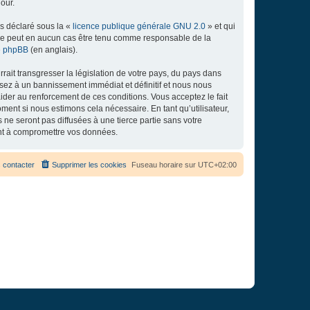
our.
ns déclaré sous la «
licence publique générale GNU 2.0
» et qui
ed ne peut en aucun cas être tenu comme responsable de la
de phpBB
(en anglais).
ait transgresser la législation de votre pays, du pays dans
osez à un bannissement immédiat et définitif et nous nous
d’aider au renforcement de ces conditions. Vous acceptez le fait
ment si nous estimons cela nécessaire. En tant qu’utilisateur,
e seront pas diffusées à une tierce partie sans votre
ant à compromettre vos données.
 contacter
Supprimer les cookies
Fuseau horaire sur
UTC+02:00