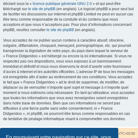
déclaré sous la «
licence publique générale GNU 2.0
» et qui peut être
téléchargé sur
le site de phpBB
(en anglais). Le logiciel phpBB a pour seul but
de faciliter les discussions sur internet et phpBB Limited ne peut en aucun cas
être tenu comme responsable de la conduite et du contenu que nous
acceptons et que nous n’acceptons pas. Pour plus d’informations concernant
phpBB, veuillez consulter
le site de phpBB
(en anglais).
Vous acceptez de ne publier aucun contenu à caractère abusif, obscène,
vulgaire, diffamatoire, choquant, menaçant, pornographique, etc. qui pourrait
transgresser la législation de votre pays, du pays dans lequel le serveur de
« France Didgeridoo » est hébergé ou encore la loi internationale. Si vous ne
respectez pas ces dispositions, vous vous exposez à un bannissement
immédiat et définitif et nous nous réservons le droit d’avertir votre fournisseur
d’accès à internet et les autorités officielles. L’adresse IP de tous les messages
est enregistrée afin d’aider au renforcement de ces conditions. Vous acceptez
le fait que « France Didgeridoo » ait le droit de supprimer, de modifier, de
déplacer ou de verrouiller n’importe quel sujet et message à n’importe quel
moment si nous estimons cela nécessaire. En tant qu’utilisateur, vous acceptez
que toutes les informations que vous avez renseignées soient enregistrées
dans notre base de données. Bien que ces informations ne seront pas
diffusées à une tierce partie sans votre consentement, ni « France
Didgeridoo », ni phpBB, ne pourront être tenus comme responsables en cas
de tentative de piratage informatique visant à compromettre vos données.
Accueil du forum
Nous contacter
Fuseau horaire sur
UTC+02:00
En poursuivant votre navigation sur ce site, vous