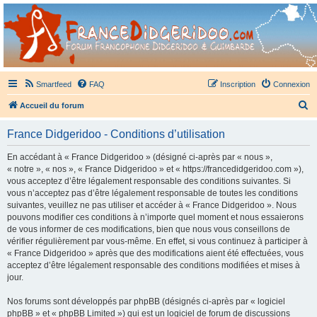
France Didgeridoo
Didgeridoo et Guimbarde sur France Didgeridoo - retrouvez la communauté.
Smartfeed
FAQ
Inscription
Connexion
R
Accueil du forum
e
France Didgeridoo - Conditions d’utilisation
c
h
En accédant à « France Didgeridoo » (désigné ci-après par « nous »,
« notre », « nos », « France Didgeridoo » et « https://francedidgeridoo.com »),
e
vous acceptez d’être légalement responsable des conditions suivantes. Si
r
vous n’acceptez pas d’être légalement responsable de toutes les conditions
suivantes, veuillez ne pas utiliser et accéder à « France Didgeridoo ». Nous
c
pouvons modifier ces conditions à n’importe quel moment et nous essaierons
h
de vous informer de ces modifications, bien que nous vous conseillons de
vérifier régulièrement par vous-même. En effet, si vous continuez à participer à
e
« France Didgeridoo » après que des modifications aient été effectuées, vous
r
acceptez d’être légalement responsable des conditions modifiées et mises à
jour.
Nos forums sont développés par phpBB (désignés ci-après par « logiciel
phpBB » et « phpBB Limited ») qui est un logiciel de forum de discussions