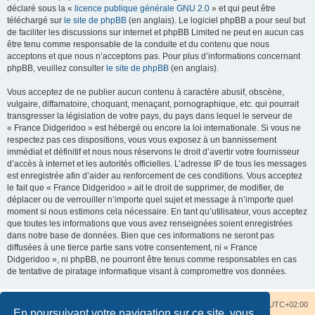
déclaré sous la «
licence publique générale GNU 2.0
» et qui peut être
téléchargé sur
le site de phpBB
(en anglais). Le logiciel phpBB a pour seul but
de faciliter les discussions sur internet et phpBB Limited ne peut en aucun cas
être tenu comme responsable de la conduite et du contenu que nous
acceptons et que nous n’acceptons pas. Pour plus d’informations concernant
phpBB, veuillez consulter
le site de phpBB
(en anglais).
Vous acceptez de ne publier aucun contenu à caractère abusif, obscène,
vulgaire, diffamatoire, choquant, menaçant, pornographique, etc. qui pourrait
transgresser la législation de votre pays, du pays dans lequel le serveur de
« France Didgeridoo » est hébergé ou encore la loi internationale. Si vous ne
respectez pas ces dispositions, vous vous exposez à un bannissement
immédiat et définitif et nous nous réservons le droit d’avertir votre fournisseur
d’accès à internet et les autorités officielles. L’adresse IP de tous les messages
est enregistrée afin d’aider au renforcement de ces conditions. Vous acceptez
le fait que « France Didgeridoo » ait le droit de supprimer, de modifier, de
déplacer ou de verrouiller n’importe quel sujet et message à n’importe quel
moment si nous estimons cela nécessaire. En tant qu’utilisateur, vous acceptez
que toutes les informations que vous avez renseignées soient enregistrées
dans notre base de données. Bien que ces informations ne seront pas
diffusées à une tierce partie sans votre consentement, ni « France
Didgeridoo », ni phpBB, ne pourront être tenus comme responsables en cas
de tentative de piratage informatique visant à compromettre vos données.
Accueil du forum
Nous contacter
Fuseau horaire sur
UTC+02:00
En poursuivant votre navigation sur ce site, vous