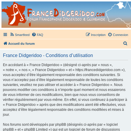
France Didgeridoo
Didgeridoo et Guimbarde sur France Didgeridoo - retrouvez la communauté.
Smartfeed
FAQ
Inscription
Connexion
R
Accueil du forum
e
France Didgeridoo - Conditions d’utilisation
c
h
En accédant à « France Didgeridoo » (désigné ci-après par « nous »,
« notre », « nos », « France Didgeridoo » et « https://francedidgeridoo.com »),
e
vous acceptez d’être légalement responsable des conditions suivantes. Si
r
vous n’acceptez pas d’être légalement responsable de toutes les conditions
suivantes, veuillez ne pas utiliser et accéder à « France Didgeridoo ». Nous
c
pouvons modifier ces conditions à n’importe quel moment et nous essaierons
h
de vous informer de ces modifications, bien que nous vous conseillons de
vérifier régulièrement par vous-même. En effet, si vous continuez à participer à
e
« France Didgeridoo » après que des modifications aient été effectuées, vous
r
acceptez d’être légalement responsable des conditions modifiées et mises à
jour.
Nos forums sont développés par phpBB (désignés ci-après par « logiciel
phpBB » et « phpBB Limited ») qui est un logiciel de forum de discussions