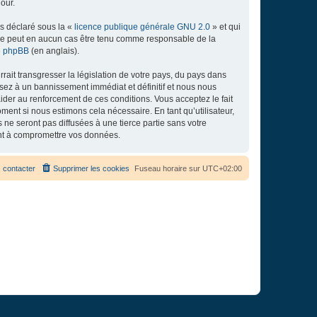
our.
ns déclaré sous la «
licence publique générale GNU 2.0
» et qui
ed ne peut en aucun cas être tenu comme responsable de la
de phpBB
(en anglais).
ait transgresser la législation de votre pays, du pays dans
osez à un bannissement immédiat et définitif et nous nous
d’aider au renforcement de ces conditions. Vous acceptez le fait
ment si nous estimons cela nécessaire. En tant qu’utilisateur,
e seront pas diffusées à une tierce partie sans votre
ant à compromettre vos données.
 contacter
Supprimer les cookies
Fuseau horaire sur
UTC+02:00