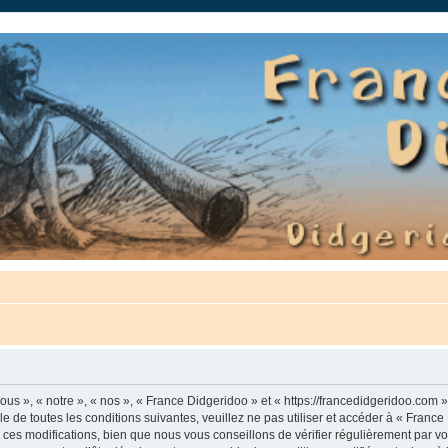
auté.
us », « notre », « nos », « France Didgeridoo » et « https://francedidgeridoo.com 
e de toutes les conditions suivantes, veuillez ne pas utiliser et accéder à « Franc
es modifications, bien que nous vous conseillons de vérifier régulièrement par vou