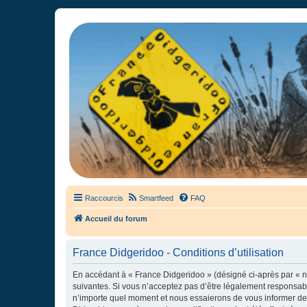
France Didgeridoo
Didgeridoo et Guimbarde sur France Didgeridoo - retrouvez la commun
Raccourcis
Smartfeed
FAQ
Accueil du forum
France Didgeridoo - Conditions d’utilisation
En accédant à « France Didgeridoo » (désigné ci-après par « no
suivantes. Si vous n’acceptez pas d’être légalement responsabl
n’importe quel moment et nous essaierons de vous informer de c