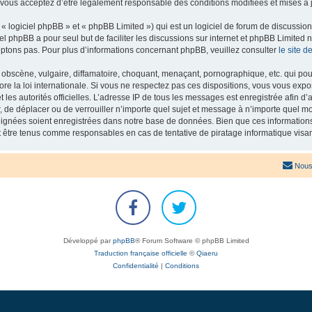
 vous acceptez d’être légalement responsable des conditions modifiées et mises à j
 logiciel phpBB » et « phpBB Limited ») qui est un logiciel de forum de discussio
iel phpBB a pour seul but de faciliter les discussions sur internet et phpBB Limit
ptons pas. Pour plus d’informations concernant phpBB, veuillez consulter
le site 
obscène, vulgaire, diffamatoire, choquant, menaçant, pornographique, etc. qui pourr
re la loi internationale. Si vous ne respectez pas ces dispositions, vous vous exp
 et les autorités officielles. L’adresse IP de tous les messages est enregistrée afin 
r, de déplacer ou de verrouiller n’importe quel sujet et message à n’importe quel mo
ignées soient enregistrées dans notre base de données. Bien que ces informations n
t être tenus comme responsables en cas de tentative de piratage informatique vis
Nous
Développé par
phpBB
® Forum Software © phpBB Limited
Traduction française officielle
©
Qiaeru
Confidentialité
|
Conditions