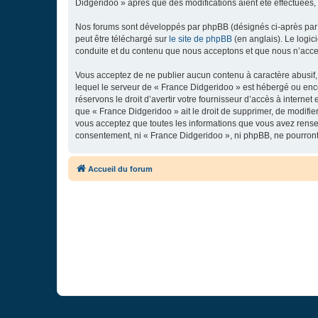
Didgeridoo » après que des modifications aient été effectuées,
Nos forums sont développés par phpBB (désignés ci-après par «
peut être téléchargé sur
le site de phpBB
(en anglais). Le logic
conduite et du contenu que nous acceptons et que nous n’acce
Vous acceptez de ne publier aucun contenu à caractère abusif, 
lequel le serveur de « France Didgeridoo » est hébergé ou enco
réservons le droit d’avertir votre fournisseur d’accès à internet
que « France Didgeridoo » ait le droit de supprimer, de modifie
vous acceptez que toutes les informations que vous avez rense
consentement, ni « France Didgeridoo », ni phpBB, ne pourron
Accueil du forum