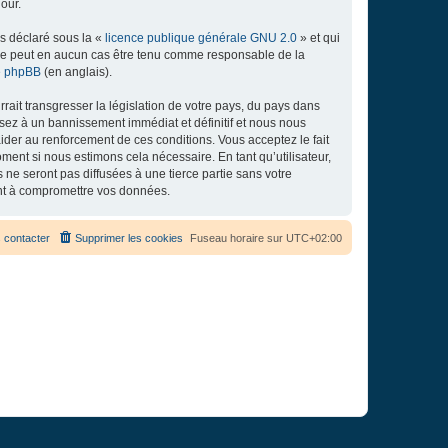
our.
ns déclaré sous la «
licence publique générale GNU 2.0
» et qui
ed ne peut en aucun cas être tenu comme responsable de la
de phpBB
(en anglais).
ait transgresser la législation de votre pays, du pays dans
osez à un bannissement immédiat et définitif et nous nous
d’aider au renforcement de ces conditions. Vous acceptez le fait
ment si nous estimons cela nécessaire. En tant qu’utilisateur,
e seront pas diffusées à une tierce partie sans votre
ant à compromettre vos données.
 contacter
Supprimer les cookies
Fuseau horaire sur
UTC+02:00