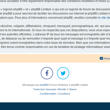
 vous acceptez d’être légalement responsable des conditions modifiées et mises à j
 logiciel phpBB » et « phpBB Limited ») qui est un logiciel de forum de discussio
iel phpBB a pour seul but de faciliter les discussions sur internet et phpBB Limit
ptons pas. Pour plus d’informations concernant phpBB, veuillez consulter
le site 
obscène, vulgaire, diffamatoire, choquant, menaçant, pornographique, etc. qui pourr
re la loi internationale. Si vous ne respectez pas ces dispositions, vous vous exp
 et les autorités officielles. L’adresse IP de tous les messages est enregistrée afin 
r, de déplacer ou de verrouiller n’importe quel sujet et message à n’importe quel mo
ignées soient enregistrées dans notre base de données. Bien que ces informations n
t être tenus comme responsables en cas de tentative de piratage informatique vis
Nous
Développé par
phpBB
® Forum Software © phpBB Limited
Traduction française officielle
©
Qiaeru
Confidentialité
|
Conditions