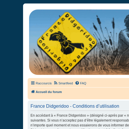
France Didgeridoo
Didgeridoo et Guimbarde sur France Didgeridoo - retrouvez la commun
Raccourcis
Smartfeed
FAQ
Accueil du forum
France Didgeridoo - Conditions d’utilisation
En accédant à « France Didgeridoo » (désigné ci-après par « no
suivantes. Si vous n’acceptez pas d’être légalement responsabl
n’importe quel moment et nous essaierons de vous informer de c