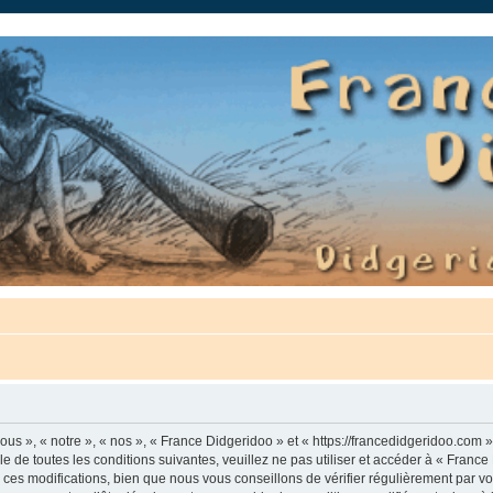
auté.
us », « notre », « nos », « France Didgeridoo » et « https://francedidgeridoo.com 
e de toutes les conditions suivantes, veuillez ne pas utiliser et accéder à « Franc
es modifications, bien que nous vous conseillons de vérifier régulièrement par vou