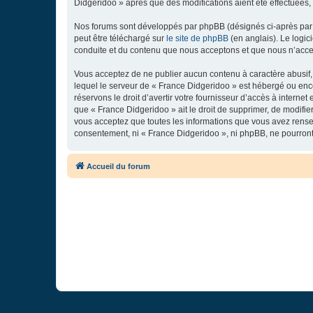
Didgeridoo » après que des modifications aient été effectuées,
Nos forums sont développés par phpBB (désignés ci-après par «
peut être téléchargé sur
le site de phpBB
(en anglais). Le logic
conduite et du contenu que nous acceptons et que nous n’acce
Vous acceptez de ne publier aucun contenu à caractère abusif, 
lequel le serveur de « France Didgeridoo » est hébergé ou enco
réservons le droit d’avertir votre fournisseur d’accès à internet
que « France Didgeridoo » ait le droit de supprimer, de modifie
vous acceptez que toutes les informations que vous avez rense
consentement, ni « France Didgeridoo », ni phpBB, ne pourron
Accueil du forum