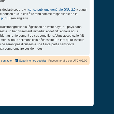
our.
ns déclaré sous la «
licence publique générale GNU 2.0
» et qui
ed ne peut en aucun cas être tenu comme responsable de la
de phpBB
(en anglais).
ait transgresser la législation de votre pays, du pays dans
osez à un bannissement immédiat et définitif et nous nous
d’aider au renforcement de ces conditions. Vous acceptez le fait
ment si nous estimons cela nécessaire. En tant qu’utilisateur,
e seront pas diffusées à une tierce partie sans votre
ant à compromettre vos données.
 contacter
Supprimer les cookies
Fuseau horaire sur
UTC+02:00