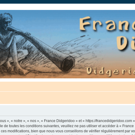
auté.
us », « notre », « nos », « France Didgeridoo » et « https://francedidgeridoo.com 
e de toutes les conditions suivantes, veuillez ne pas utiliser et accéder à « Franc
es modifications, bien que nous vous conseillons de vérifier régulièrement par vou