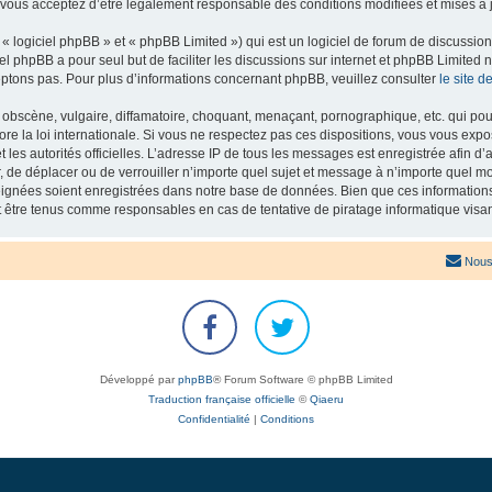
 vous acceptez d’être légalement responsable des conditions modifiées et mises à j
 logiciel phpBB » et « phpBB Limited ») qui est un logiciel de forum de discussio
iel phpBB a pour seul but de faciliter les discussions sur internet et phpBB Limit
ptons pas. Pour plus d’informations concernant phpBB, veuillez consulter
le site 
obscène, vulgaire, diffamatoire, choquant, menaçant, pornographique, etc. qui pourr
re la loi internationale. Si vous ne respectez pas ces dispositions, vous vous exp
 et les autorités officielles. L’adresse IP de tous les messages est enregistrée afin 
r, de déplacer ou de verrouiller n’importe quel sujet et message à n’importe quel mo
ignées soient enregistrées dans notre base de données. Bien que ces informations n
t être tenus comme responsables en cas de tentative de piratage informatique vis
Nous
Développé par
phpBB
® Forum Software © phpBB Limited
Traduction française officielle
©
Qiaeru
Confidentialité
|
Conditions