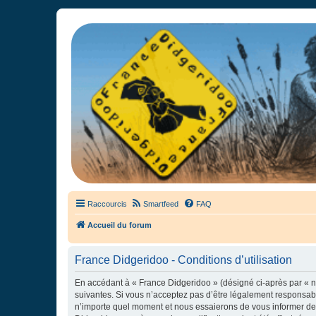
France Didgeridoo
Didgeridoo et Guimbarde sur France Didgeridoo - retrouvez la commun
Raccourcis
Smartfeed
FAQ
Accueil du forum
France Didgeridoo - Conditions d’utilisation
En accédant à « France Didgeridoo » (désigné ci-après par « no
suivantes. Si vous n’acceptez pas d’être légalement responsabl
n’importe quel moment et nous essaierons de vous informer de c