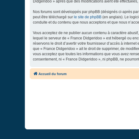
Didgeridoo » après que des modifications aient été effectuées,
Nos forums sont développés par phpBB (désignés ci-après par «
peut être téléchargé sur
le site de phpBB
(en anglais). Le logic
conduite et du contenu que nous acceptons et que nous n’acce
Vous acceptez de ne publier aucun contenu à caractère abusif, 
lequel le serveur de « France Didgeridoo » est hébergé ou enco
réservons le droit d’avertir votre fournisseur d’accès à internet
que « France Didgeridoo » ait le droit de supprimer, de modifie
vous acceptez que toutes les informations que vous avez rense
consentement, ni « France Didgeridoo », ni phpBB, ne pourron
Accueil du forum