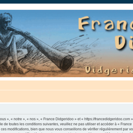
auté.
us », « notre », « nos », « France Didgeridoo » et « https://francedidgeridoo.com 
e de toutes les conditions suivantes, veuillez ne pas utiliser et accéder à « Franc
es modifications, bien que nous vous conseillons de vérifier régulièrement par vou