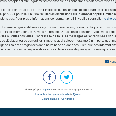
 vous acceptez d’être légalement responsable des conditions modifiées et mises à j
 logiciel phpBB » et « phpBB Limited ») qui est un logiciel de forum de discussio
iel phpBB a pour seul but de faciliter les discussions sur internet et phpBB Limit
ptons pas. Pour plus d’informations concernant phpBB, veuillez consulter
le site 
obscène, vulgaire, diffamatoire, choquant, menaçant, pornographique, etc. qui pourr
re la loi internationale. Si vous ne respectez pas ces dispositions, vous vous exp
 et les autorités officielles. L’adresse IP de tous les messages est enregistrée afin 
r, de déplacer ou de verrouiller n’importe quel sujet et message à n’importe quel mo
ignées soient enregistrées dans notre base de données. Bien que ces informations n
t être tenus comme responsables en cas de tentative de piratage informatique vis
Nous
Développé par
phpBB
® Forum Software © phpBB Limited
Traduction française officielle
©
Qiaeru
Confidentialité
|
Conditions