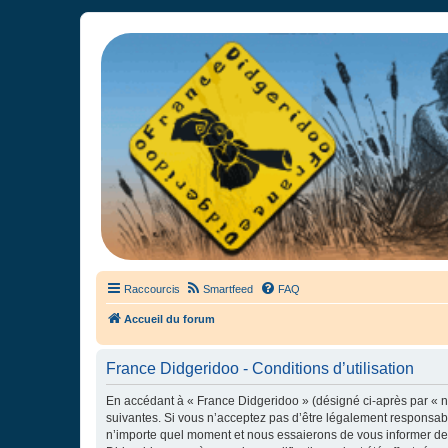
France Didgeridoo
Didgeridoo et Guimbarde sur France Didgeridoo - retrouvez la commun
Raccourcis
Smartfeed
FAQ
Accueil du forum
France Didgeridoo - Conditions d’utilisation
En accédant à « France Didgeridoo » (désigné ci-après par « no
suivantes. Si vous n’acceptez pas d’être légalement responsabl
n’importe quel moment et nous essaierons de vous informer de c