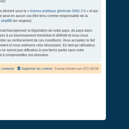
our.
ns déclaré sous la «
licence publique générale GNU 2.0
» et qui
ed ne peut en aucun cas être tenu comme responsable de la
de phpBB
(en anglais).
ait transgresser la législation de votre pays, du pays dans
osez à un bannissement immédiat et définitif et nous nous
d’aider au renforcement de ces conditions. Vous acceptez le fait
ment si nous estimons cela nécessaire. En tant qu’utilisateur,
e seront pas diffusées à une tierce partie sans votre
ant à compromettre vos données.
 contacter
Supprimer les cookies
Fuseau horaire sur
UTC+02:00