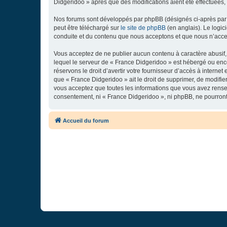
Didgeridoo » après que des modifications aient été effectuées,
Nos forums sont développés par phpBB (désignés ci-après par «
peut être téléchargé sur
le site de phpBB
(en anglais). Le logic
conduite et du contenu que nous acceptons et que nous n’acce
Vous acceptez de ne publier aucun contenu à caractère abusif, 
lequel le serveur de « France Didgeridoo » est hébergé ou enco
réservons le droit d’avertir votre fournisseur d’accès à internet
que « France Didgeridoo » ait le droit de supprimer, de modifie
vous acceptez que toutes les informations que vous avez rense
consentement, ni « France Didgeridoo », ni phpBB, ne pourron
Accueil du forum