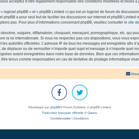
 vous acceptez d’être légalement responsable des conditions modifiées et mises à j
 logiciel phpBB » et « phpBB Limited ») qui est un logiciel de forum de discussio
iel phpBB a pour seul but de faciliter les discussions sur internet et phpBB Limit
ptons pas. Pour plus d’informations concernant phpBB, veuillez consulter
le site 
obscène, vulgaire, diffamatoire, choquant, menaçant, pornographique, etc. qui pourr
re la loi internationale. Si vous ne respectez pas ces dispositions, vous vous exp
 et les autorités officielles. L’adresse IP de tous les messages est enregistrée afin 
r, de déplacer ou de verrouiller n’importe quel sujet et message à n’importe quel mo
ignées soient enregistrées dans notre base de données. Bien que ces informations n
t être tenus comme responsables en cas de tentative de piratage informatique vis
Nous
Développé par
phpBB
® Forum Software © phpBB Limited
Traduction française officielle
©
Qiaeru
Confidentialité
|
Conditions