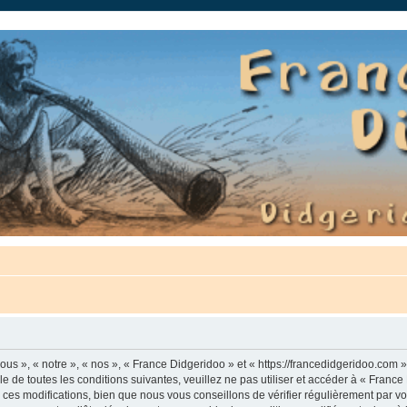
auté.
us », « notre », « nos », « France Didgeridoo » et « https://francedidgeridoo.com 
e de toutes les conditions suivantes, veuillez ne pas utiliser et accéder à « Franc
es modifications, bien que nous vous conseillons de vérifier régulièrement par vou