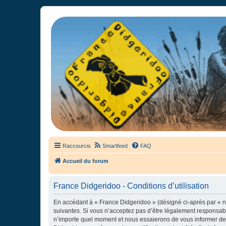
France Didgeridoo
Didgeridoo et Guimbarde sur France Didgeridoo - retrouvez la commun
Raccourcis
Smartfeed
FAQ
Accueil du forum
France Didgeridoo - Conditions d’utilisation
En accédant à « France Didgeridoo » (désigné ci-après par « no
suivantes. Si vous n’acceptez pas d’être légalement responsabl
n’importe quel moment et nous essaierons de vous informer de c