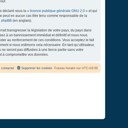
our.
ns déclaré sous la «
licence publique générale GNU 2.0
» et qui
ed ne peut en aucun cas être tenu comme responsable de la
de phpBB
(en anglais).
ait transgresser la législation de votre pays, du pays dans
osez à un bannissement immédiat et définitif et nous nous
d’aider au renforcement de ces conditions. Vous acceptez le fait
ment si nous estimons cela nécessaire. En tant qu’utilisateur,
e seront pas diffusées à une tierce partie sans votre
ant à compromettre vos données.
 contacter
Supprimer les cookies
Fuseau horaire sur
UTC+02:00