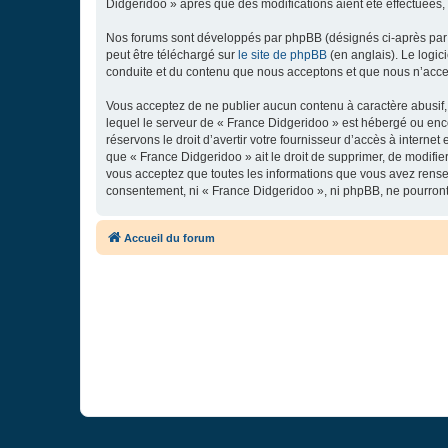
Didgeridoo » après que des modifications aient été effectuées,
Nos forums sont développés par phpBB (désignés ci-après par «
peut être téléchargé sur
le site de phpBB
(en anglais). Le logic
conduite et du contenu que nous acceptons et que nous n’acce
Vous acceptez de ne publier aucun contenu à caractère abusif, 
lequel le serveur de « France Didgeridoo » est hébergé ou enco
réservons le droit d’avertir votre fournisseur d’accès à internet
que « France Didgeridoo » ait le droit de supprimer, de modifie
vous acceptez que toutes les informations que vous avez rense
consentement, ni « France Didgeridoo », ni phpBB, ne pourron
Accueil du forum