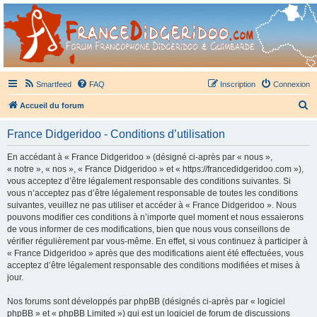
France Didgeridoo
Didgeridoo et Guimbarde sur France Didgeridoo - retrouvez la communauté.
Smartfeed
FAQ
Inscription
Connexion
R
Accueil du forum
e
France Didgeridoo - Conditions d’utilisation
c
h
En accédant à « France Didgeridoo » (désigné ci-après par « nous »,
« notre », « nos », « France Didgeridoo » et « https://francedidgeridoo.com »),
e
vous acceptez d’être légalement responsable des conditions suivantes. Si
r
vous n’acceptez pas d’être légalement responsable de toutes les conditions
suivantes, veuillez ne pas utiliser et accéder à « France Didgeridoo ». Nous
c
pouvons modifier ces conditions à n’importe quel moment et nous essaierons
h
de vous informer de ces modifications, bien que nous vous conseillons de
vérifier régulièrement par vous-même. En effet, si vous continuez à participer à
e
« France Didgeridoo » après que des modifications aient été effectuées, vous
r
acceptez d’être légalement responsable des conditions modifiées et mises à
jour.
Nos forums sont développés par phpBB (désignés ci-après par « logiciel
phpBB » et « phpBB Limited ») qui est un logiciel de forum de discussions