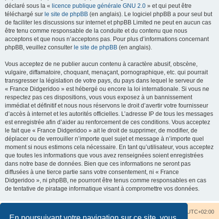
déclaré sous la «
licence publique générale GNU 2.0
» et qui peut être
téléchargé sur
le site de phpBB
(en anglais). Le logiciel phpBB a pour seul but
de faciliter les discussions sur internet et phpBB Limited ne peut en aucun cas
être tenu comme responsable de la conduite et du contenu que nous
acceptons et que nous n’acceptons pas. Pour plus d’informations concernant
phpBB, veuillez consulter
le site de phpBB
(en anglais).
Vous acceptez de ne publier aucun contenu à caractère abusif, obscène,
vulgaire, diffamatoire, choquant, menaçant, pornographique, etc. qui pourrait
transgresser la législation de votre pays, du pays dans lequel le serveur de
« France Didgeridoo » est hébergé ou encore la loi internationale. Si vous ne
respectez pas ces dispositions, vous vous exposez à un bannissement
immédiat et définitif et nous nous réservons le droit d’avertir votre fournisseur
d’accès à internet et les autorités officielles. L’adresse IP de tous les messages
est enregistrée afin d’aider au renforcement de ces conditions. Vous acceptez
le fait que « France Didgeridoo » ait le droit de supprimer, de modifier, de
déplacer ou de verrouiller n’importe quel sujet et message à n’importe quel
moment si nous estimons cela nécessaire. En tant qu’utilisateur, vous acceptez
que toutes les informations que vous avez renseignées soient enregistrées
dans notre base de données. Bien que ces informations ne seront pas
diffusées à une tierce partie sans votre consentement, ni « France
Didgeridoo », ni phpBB, ne pourront être tenus comme responsables en cas
de tentative de piratage informatique visant à compromettre vos données.
Accueil du forum
Nous contacter
Fuseau horaire sur
UTC+02:00
En poursuivant votre navigation sur ce site, vous