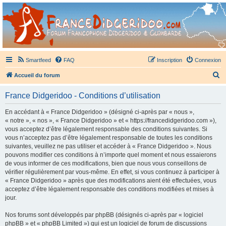
France Didgeridoo
Didgeridoo et Guimbarde sur France Didgeridoo - retrouvez la communauté.
Smartfeed
FAQ
Inscription
Connexion
R
Accueil du forum
e
France Didgeridoo - Conditions d’utilisation
c
h
En accédant à « France Didgeridoo » (désigné ci-après par « nous »,
« notre », « nos », « France Didgeridoo » et « https://francedidgeridoo.com »),
e
vous acceptez d’être légalement responsable des conditions suivantes. Si
r
vous n’acceptez pas d’être légalement responsable de toutes les conditions
suivantes, veuillez ne pas utiliser et accéder à « France Didgeridoo ». Nous
c
pouvons modifier ces conditions à n’importe quel moment et nous essaierons
h
de vous informer de ces modifications, bien que nous vous conseillons de
vérifier régulièrement par vous-même. En effet, si vous continuez à participer à
e
« France Didgeridoo » après que des modifications aient été effectuées, vous
r
acceptez d’être légalement responsable des conditions modifiées et mises à
jour.
Nos forums sont développés par phpBB (désignés ci-après par « logiciel
phpBB » et « phpBB Limited ») qui est un logiciel de forum de discussions