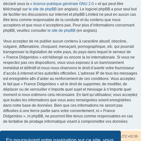
déclaré sous la «
licence publique générale GNU 2.0
» et qui peut être
téléchargé sur
le site de phpBB
(en anglais). Le logiciel phpBB a pour seul but
de faciliter les discussions sur internet et phpBB Limited ne peut en aucun cas
être tenu comme responsable de la conduite et du contenu que nous
acceptons et que nous n’acceptons pas. Pour plus d’informations concernant
phpBB, veuillez consulter
le site de phpBB
(en anglais).
Vous acceptez de ne publier aucun contenu à caractère abusif, obscène,
vulgaire, diffamatoire, choquant, menaçant, pornographique, etc. qui pourrait
transgresser la législation de votre pays, du pays dans lequel le serveur de
« France Didgeridoo » est hébergé ou encore la loi internationale. Si vous ne
respectez pas ces dispositions, vous vous exposez à un bannissement
immédiat et définitif et nous nous réservons le droit d’avertir votre fournisseur
d’accès à internet et les autorités officielles. L’adresse IP de tous les messages
est enregistrée afin d’aider au renforcement de ces conditions. Vous acceptez
le fait que « France Didgeridoo » ait le droit de supprimer, de modifier, de
déplacer ou de verrouiller n’importe quel sujet et message à n’importe quel
moment si nous estimons cela nécessaire. En tant qu’utilisateur, vous acceptez
que toutes les informations que vous avez renseignées soient enregistrées
dans notre base de données. Bien que ces informations ne seront pas
diffusées à une tierce partie sans votre consentement, ni « France
Didgeridoo », ni phpBB, ne pourront être tenus comme responsables en cas
de tentative de piratage informatique visant à compromettre vos données.
Accueil du forum
Nous contacter
Fuseau horaire sur
UTC+02:00
En poursuivant votre navigation sur ce site, vous