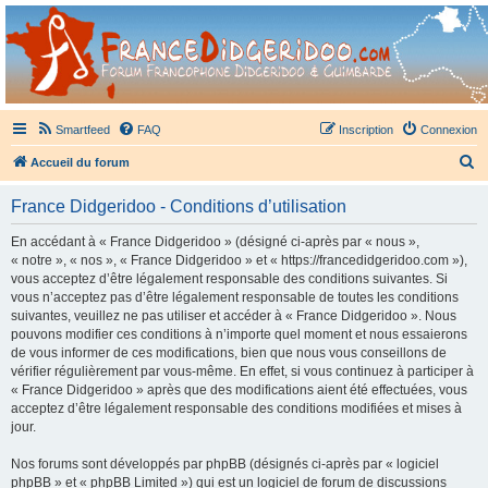
France Didgeridoo
Didgeridoo et Guimbarde sur France Didgeridoo - retrouvez la communauté.
Smartfeed
FAQ
Inscription
Connexion
R
Accueil du forum
e
France Didgeridoo - Conditions d’utilisation
c
h
En accédant à « France Didgeridoo » (désigné ci-après par « nous »,
« notre », « nos », « France Didgeridoo » et « https://francedidgeridoo.com »),
e
vous acceptez d’être légalement responsable des conditions suivantes. Si
r
vous n’acceptez pas d’être légalement responsable de toutes les conditions
suivantes, veuillez ne pas utiliser et accéder à « France Didgeridoo ». Nous
c
pouvons modifier ces conditions à n’importe quel moment et nous essaierons
h
de vous informer de ces modifications, bien que nous vous conseillons de
vérifier régulièrement par vous-même. En effet, si vous continuez à participer à
e
« France Didgeridoo » après que des modifications aient été effectuées, vous
r
acceptez d’être légalement responsable des conditions modifiées et mises à
jour.
Nos forums sont développés par phpBB (désignés ci-après par « logiciel
phpBB » et « phpBB Limited ») qui est un logiciel de forum de discussions