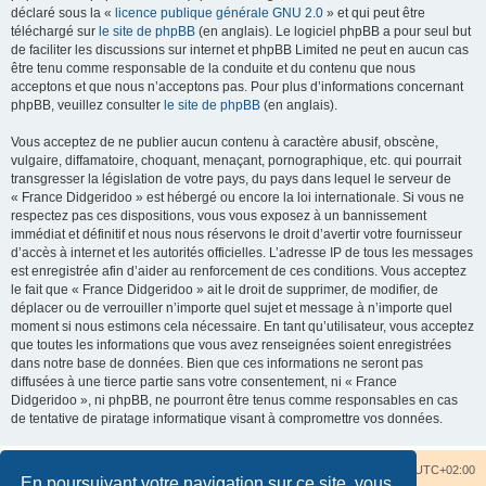
déclaré sous la «
licence publique générale GNU 2.0
» et qui peut être
téléchargé sur
le site de phpBB
(en anglais). Le logiciel phpBB a pour seul but
de faciliter les discussions sur internet et phpBB Limited ne peut en aucun cas
être tenu comme responsable de la conduite et du contenu que nous
acceptons et que nous n’acceptons pas. Pour plus d’informations concernant
phpBB, veuillez consulter
le site de phpBB
(en anglais).
Vous acceptez de ne publier aucun contenu à caractère abusif, obscène,
vulgaire, diffamatoire, choquant, menaçant, pornographique, etc. qui pourrait
transgresser la législation de votre pays, du pays dans lequel le serveur de
« France Didgeridoo » est hébergé ou encore la loi internationale. Si vous ne
respectez pas ces dispositions, vous vous exposez à un bannissement
immédiat et définitif et nous nous réservons le droit d’avertir votre fournisseur
d’accès à internet et les autorités officielles. L’adresse IP de tous les messages
est enregistrée afin d’aider au renforcement de ces conditions. Vous acceptez
le fait que « France Didgeridoo » ait le droit de supprimer, de modifier, de
déplacer ou de verrouiller n’importe quel sujet et message à n’importe quel
moment si nous estimons cela nécessaire. En tant qu’utilisateur, vous acceptez
que toutes les informations que vous avez renseignées soient enregistrées
dans notre base de données. Bien que ces informations ne seront pas
diffusées à une tierce partie sans votre consentement, ni « France
Didgeridoo », ni phpBB, ne pourront être tenus comme responsables en cas
de tentative de piratage informatique visant à compromettre vos données.
Accueil du forum
Nous contacter
Fuseau horaire sur
UTC+02:00
En poursuivant votre navigation sur ce site, vous