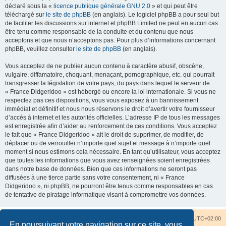
déclaré sous la «
licence publique générale GNU 2.0
» et qui peut être
téléchargé sur
le site de phpBB
(en anglais). Le logiciel phpBB a pour seul but
de faciliter les discussions sur internet et phpBB Limited ne peut en aucun cas
être tenu comme responsable de la conduite et du contenu que nous
acceptons et que nous n’acceptons pas. Pour plus d’informations concernant
phpBB, veuillez consulter
le site de phpBB
(en anglais).
Vous acceptez de ne publier aucun contenu à caractère abusif, obscène,
vulgaire, diffamatoire, choquant, menaçant, pornographique, etc. qui pourrait
transgresser la législation de votre pays, du pays dans lequel le serveur de
« France Didgeridoo » est hébergé ou encore la loi internationale. Si vous ne
respectez pas ces dispositions, vous vous exposez à un bannissement
immédiat et définitif et nous nous réservons le droit d’avertir votre fournisseur
d’accès à internet et les autorités officielles. L’adresse IP de tous les messages
est enregistrée afin d’aider au renforcement de ces conditions. Vous acceptez
le fait que « France Didgeridoo » ait le droit de supprimer, de modifier, de
déplacer ou de verrouiller n’importe quel sujet et message à n’importe quel
moment si nous estimons cela nécessaire. En tant qu’utilisateur, vous acceptez
que toutes les informations que vous avez renseignées soient enregistrées
dans notre base de données. Bien que ces informations ne seront pas
diffusées à une tierce partie sans votre consentement, ni « France
Didgeridoo », ni phpBB, ne pourront être tenus comme responsables en cas
de tentative de piratage informatique visant à compromettre vos données.
Accueil du forum
Nous contacter
Fuseau horaire sur
UTC+02:00
En poursuivant votre navigation sur ce site, vous