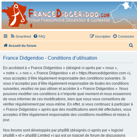
France Didgeridoo
Didgeridoo et Guimbarde sur France Didgeridoo - retrouvez la communauté.
Smartfeed
FAQ
Inscription
Connexion
R
Accueil du forum
e
France Didgeridoo - Conditions d’utilisation
c
h
En accédant à « France Didgeridoo » (désigné ci-après par « nous »,
« notre », « nos », « France Didgeridoo » et « https://francedidgeridoo.com »),
e
vous acceptez d’être légalement responsable des conditions suivantes. Si
r
vous n’acceptez pas d’être légalement responsable de toutes les conditions
suivantes, veuillez ne pas utiliser et accéder à « France Didgeridoo ». Nous
c
pouvons modifier ces conditions à n’importe quel moment et nous essaierons
h
de vous informer de ces modifications, bien que nous vous conseillons de
vérifier régulièrement par vous-même. En effet, si vous continuez à participer à
e
« France Didgeridoo » après que des modifications aient été effectuées, vous
r
acceptez d’être légalement responsable des conditions modifiées et mises à
jour.
Nos forums sont développés par phpBB (désignés ci-après par « logiciel
phpBB » et « phpBB Limited ») qui est un logiciel de forum de discussions