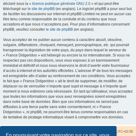
déclaré sous la «
licence publique générale GNU 2.0
» et qui peut être
téléchargé sur
le site de phpBB
(en anglais). Le logiciel phpBB a pour seul but
de faciliter les discussions sur internet et phpBB Limited ne peut en aucun cas
être tenu comme responsable de la conduite et du contenu que nous
acceptons et que nous n’acceptons pas. Pour plus d’informations concernant
phpBB, veuillez consulter
le site de phpBB
(en anglais).
Vous acceptez de ne publier aucun contenu à caractère abusif, obscène,
vulgaire, diffamatoire, choquant, menaçant, pornographique, etc. qui pourrait
transgresser la législation de votre pays, du pays dans lequel le serveur de
« France Didgeridoo » est hébergé ou encore la loi internationale. Si vous ne
respectez pas ces dispositions, vous vous exposez à un bannissement
immédiat et définitif et nous nous réservons le droit d’avertir votre fournisseur
d’accès à internet et les autorités officielles. L’adresse IP de tous les messages
est enregistrée afin d’aider au renforcement de ces conditions. Vous acceptez
le fait que « France Didgeridoo » ait le droit de supprimer, de modifier, de
déplacer ou de verrouiller n’importe quel sujet et message à n’importe quel
moment si nous estimons cela nécessaire. En tant qu’utilisateur, vous acceptez
que toutes les informations que vous avez renseignées soient enregistrées
dans notre base de données. Bien que ces informations ne seront pas
diffusées à une tierce partie sans votre consentement, ni « France
Didgeridoo », ni phpBB, ne pourront être tenus comme responsables en cas
de tentative de piratage informatique visant à compromettre vos données.
Accueil du forum
Nous contacter
Fuseau horaire sur
UTC+02:00
En poursuivant votre navigation sur ce site, vous