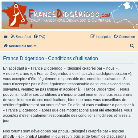
France Didgeridoo
Didgeridoo et Guimbarde sur France Didgeridoo - retrouvez la communauté.
Smartfeed
FAQ
Inscription
Connexion
R
Accueil du forum
e
France Didgeridoo - Conditions d’utilisation
c
h
En accédant à « France Didgeridoo » (désigné ci-après par « nous »,
« notre », « nos », « France Didgeridoo » et « https://francedidgeridoo.com »),
e
vous acceptez d’être légalement responsable des conditions suivantes. Si
r
vous n’acceptez pas d’être légalement responsable de toutes les conditions
suivantes, veuillez ne pas utiliser et accéder à « France Didgeridoo ». Nous
c
pouvons modifier ces conditions à n’importe quel moment et nous essaierons
h
de vous informer de ces modifications, bien que nous vous conseillons de
vérifier régulièrement par vous-même. En effet, si vous continuez à participer à
e
« France Didgeridoo » après que des modifications aient été effectuées, vous
r
acceptez d’être légalement responsable des conditions modifiées et mises à
jour.
Nos forums sont développés par phpBB (désignés ci-après par « logiciel
phpBB » et « phpBB Limited ») qui est un logiciel de forum de discussions