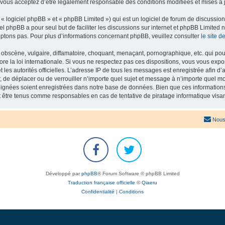
 vous acceptez d’être légalement responsable des conditions modifiées et mises à j
 logiciel phpBB » et « phpBB Limited ») qui est un logiciel de forum de discussio
iel phpBB a pour seul but de faciliter les discussions sur internet et phpBB Limit
ptons pas. Pour plus d’informations concernant phpBB, veuillez consulter
le site 
obscène, vulgaire, diffamatoire, choquant, menaçant, pornographique, etc. qui pourr
re la loi internationale. Si vous ne respectez pas ces dispositions, vous vous exp
 et les autorités officielles. L’adresse IP de tous les messages est enregistrée afin 
r, de déplacer ou de verrouiller n’importe quel sujet et message à n’importe quel mo
ignées soient enregistrées dans notre base de données. Bien que ces informations n
t être tenus comme responsables en cas de tentative de piratage informatique vis
Nous
Développé par
phpBB
® Forum Software © phpBB Limited
Traduction française officielle
©
Qiaeru
Confidentialité
|
Conditions