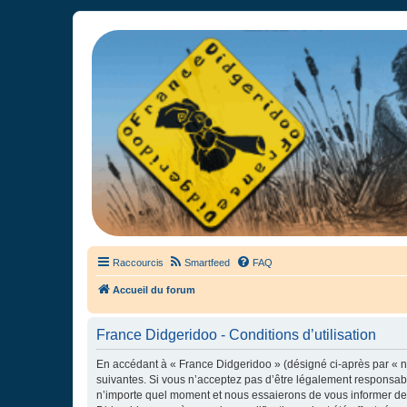
France Didgeridoo
Didgeridoo et Guimbarde sur France Didgeridoo - retrouvez la commun
Raccourcis
Smartfeed
FAQ
Accueil du forum
France Didgeridoo - Conditions d’utilisation
En accédant à « France Didgeridoo » (désigné ci-après par « no
suivantes. Si vous n’acceptez pas d’être légalement responsabl
n’importe quel moment et nous essaierons de vous informer de c