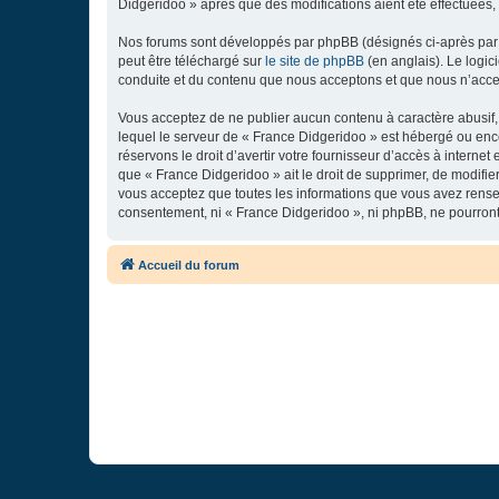
Didgeridoo » après que des modifications aient été effectuées,
Nos forums sont développés par phpBB (désignés ci-après par «
peut être téléchargé sur
le site de phpBB
(en anglais). Le logic
conduite et du contenu que nous acceptons et que nous n’acce
Vous acceptez de ne publier aucun contenu à caractère abusif, 
lequel le serveur de « France Didgeridoo » est hébergé ou enco
réservons le droit d’avertir votre fournisseur d’accès à internet
que « France Didgeridoo » ait le droit de supprimer, de modifie
vous acceptez que toutes les informations que vous avez rense
consentement, ni « France Didgeridoo », ni phpBB, ne pourron
Accueil du forum