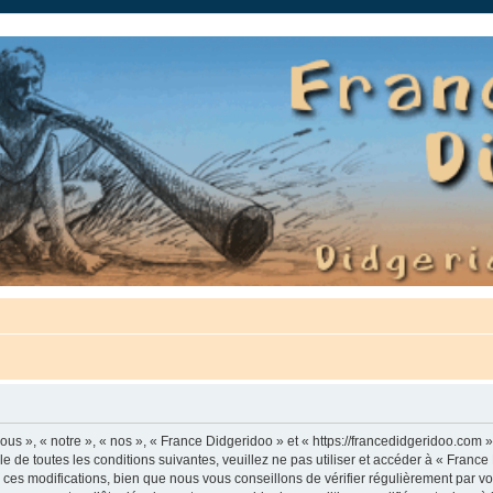
auté.
us », « notre », « nos », « France Didgeridoo » et « https://francedidgeridoo.com 
e de toutes les conditions suivantes, veuillez ne pas utiliser et accéder à « Franc
es modifications, bien que nous vous conseillons de vérifier régulièrement par vou