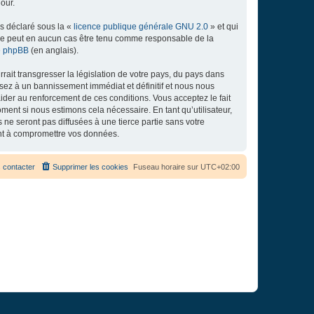
our.
ns déclaré sous la «
licence publique générale GNU 2.0
» et qui
ed ne peut en aucun cas être tenu comme responsable de la
de phpBB
(en anglais).
ait transgresser la législation de votre pays, du pays dans
osez à un bannissement immédiat et définitif et nous nous
d’aider au renforcement de ces conditions. Vous acceptez le fait
ment si nous estimons cela nécessaire. En tant qu’utilisateur,
e seront pas diffusées à une tierce partie sans votre
ant à compromettre vos données.
 contacter
Supprimer les cookies
Fuseau horaire sur
UTC+02:00