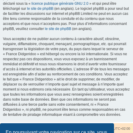
déclaré sous la «
licence publique générale GNU 2.0
» et qui peut être
téléchargé sur
le site de phpBB
(en anglais). Le logiciel phpBB a pour seul but
de faciliter les discussions sur internet et phpBB Limited ne peut en aucun cas
être tenu comme responsable de la conduite et du contenu que nous
acceptons et que nous n’acceptons pas. Pour plus d’informations concernant
phpBB, veuillez consulter
le site de phpBB
(en anglais).
Vous acceptez de ne publier aucun contenu à caractère abusif, obscène,
vulgaire, diffamatoire, choquant, menaçant, pornographique, etc. qui pourrait
transgresser la législation de votre pays, du pays dans lequel le serveur de
« France Didgeridoo » est hébergé ou encore la loi internationale. Si vous ne
respectez pas ces dispositions, vous vous exposez à un bannissement
immédiat et définitif et nous nous réservons le droit d’avertir votre fournisseur
d’accès à internet et les autorités officielles. L’adresse IP de tous les messages
est enregistrée afin d’aider au renforcement de ces conditions. Vous acceptez
le fait que « France Didgeridoo » ait le droit de supprimer, de modifier, de
déplacer ou de verrouiller n’importe quel sujet et message à n’importe quel
moment si nous estimons cela nécessaire. En tant qu’utilisateur, vous acceptez
que toutes les informations que vous avez renseignées soient enregistrées
dans notre base de données. Bien que ces informations ne seront pas
diffusées à une tierce partie sans votre consentement, ni « France
Didgeridoo », ni phpBB, ne pourront être tenus comme responsables en cas
de tentative de piratage informatique visant à compromettre vos données.
Accueil du forum
Nous contacter
Fuseau horaire sur
UTC+02:00
En poursuivant votre navigation sur ce site, vous