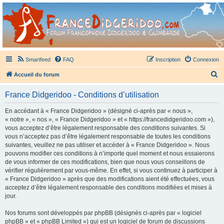
France Didgeridoo
Didgeridoo et Guimbarde sur France Didgeridoo - retrouvez la communauté.
Smartfeed
FAQ
Inscription
Connexion
R
Accueil du forum
e
France Didgeridoo - Conditions d’utilisation
c
h
En accédant à « France Didgeridoo » (désigné ci-après par « nous »,
« notre », « nos », « France Didgeridoo » et « https://francedidgeridoo.com »),
e
vous acceptez d’être légalement responsable des conditions suivantes. Si
r
vous n’acceptez pas d’être légalement responsable de toutes les conditions
suivantes, veuillez ne pas utiliser et accéder à « France Didgeridoo ». Nous
c
pouvons modifier ces conditions à n’importe quel moment et nous essaierons
h
de vous informer de ces modifications, bien que nous vous conseillons de
vérifier régulièrement par vous-même. En effet, si vous continuez à participer à
e
« France Didgeridoo » après que des modifications aient été effectuées, vous
r
acceptez d’être légalement responsable des conditions modifiées et mises à
jour.
Nos forums sont développés par phpBB (désignés ci-après par « logiciel
phpBB » et « phpBB Limited ») qui est un logiciel de forum de discussions