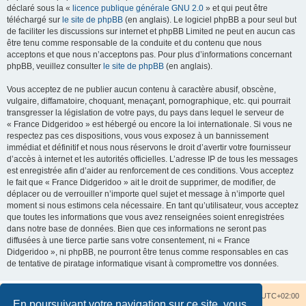
déclaré sous la «
licence publique générale GNU 2.0
» et qui peut être
téléchargé sur
le site de phpBB
(en anglais). Le logiciel phpBB a pour seul but
de faciliter les discussions sur internet et phpBB Limited ne peut en aucun cas
être tenu comme responsable de la conduite et du contenu que nous
acceptons et que nous n’acceptons pas. Pour plus d’informations concernant
phpBB, veuillez consulter
le site de phpBB
(en anglais).
Vous acceptez de ne publier aucun contenu à caractère abusif, obscène,
vulgaire, diffamatoire, choquant, menaçant, pornographique, etc. qui pourrait
transgresser la législation de votre pays, du pays dans lequel le serveur de
« France Didgeridoo » est hébergé ou encore la loi internationale. Si vous ne
respectez pas ces dispositions, vous vous exposez à un bannissement
immédiat et définitif et nous nous réservons le droit d’avertir votre fournisseur
d’accès à internet et les autorités officielles. L’adresse IP de tous les messages
est enregistrée afin d’aider au renforcement de ces conditions. Vous acceptez
le fait que « France Didgeridoo » ait le droit de supprimer, de modifier, de
déplacer ou de verrouiller n’importe quel sujet et message à n’importe quel
moment si nous estimons cela nécessaire. En tant qu’utilisateur, vous acceptez
que toutes les informations que vous avez renseignées soient enregistrées
dans notre base de données. Bien que ces informations ne seront pas
diffusées à une tierce partie sans votre consentement, ni « France
Didgeridoo », ni phpBB, ne pourront être tenus comme responsables en cas
de tentative de piratage informatique visant à compromettre vos données.
Accueil du forum
Nous contacter
Fuseau horaire sur
UTC+02:00
En poursuivant votre navigation sur ce site, vous