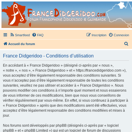
France Didgeridoo
Didgeridoo et Guimbarde sur France Didgeridoo - retrouvez la communauté.
Smartfeed
FAQ
Inscription
Connexion
R
Accueil du forum
e
France Didgeridoo - Conditions d’utilisation
c
h
En accédant à « France Didgeridoo » (désigné ci-après par « nous »,
« notre », « nos », « France Didgeridoo » et « https://francedidgeridoo.com »),
e
vous acceptez d’être légalement responsable des conditions suivantes. Si
r
vous n’acceptez pas d’être légalement responsable de toutes les conditions
suivantes, veuillez ne pas utiliser et accéder à « France Didgeridoo ». Nous
c
pouvons modifier ces conditions à n’importe quel moment et nous essaierons
h
de vous informer de ces modifications, bien que nous vous conseillons de
vérifier régulièrement par vous-même. En effet, si vous continuez à participer à
e
« France Didgeridoo » après que des modifications aient été effectuées, vous
r
acceptez d’être légalement responsable des conditions modifiées et mises à
jour.
Nos forums sont développés par phpBB (désignés ci-après par « logiciel
phpBB » et « phpBB Limited ») qui est un logiciel de forum de discussions