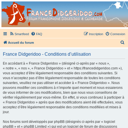
France Didgeridoo
Didgeridoo et Guimbarde sur France Didgeridoo - retrouvez la communauté.
Smartfeed
FAQ
Inscription
Connexion
R
Accueil du forum
e
France Didgeridoo - Conditions d’utilisation
c
h
En accédant à « France Didgeridoo » (désigné ci-après par « nous »,
« notre », « nos », « France Didgeridoo » et « https://francedidgeridoo.com »),
e
vous acceptez d’être légalement responsable des conditions suivantes. Si
r
vous n’acceptez pas d’être légalement responsable de toutes les conditions
suivantes, veuillez ne pas utiliser et accéder à « France Didgeridoo ». Nous
c
pouvons modifier ces conditions à n’importe quel moment et nous essaierons
h
de vous informer de ces modifications, bien que nous vous conseillons de
vérifier régulièrement par vous-même. En effet, si vous continuez à participer à
e
« France Didgeridoo » après que des modifications aient été effectuées, vous
r
acceptez d’être légalement responsable des conditions modifiées et mises à
jour.
Nos forums sont développés par phpBB (désignés ci-après par « logiciel
phpBB » et « phpBB Limited ») qui est un logiciel de forum de discussions