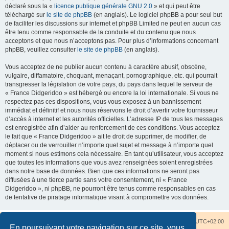
déclaré sous la «
licence publique générale GNU 2.0
» et qui peut être
téléchargé sur
le site de phpBB
(en anglais). Le logiciel phpBB a pour seul but
de faciliter les discussions sur internet et phpBB Limited ne peut en aucun cas
être tenu comme responsable de la conduite et du contenu que nous
acceptons et que nous n’acceptons pas. Pour plus d’informations concernant
phpBB, veuillez consulter
le site de phpBB
(en anglais).
Vous acceptez de ne publier aucun contenu à caractère abusif, obscène,
vulgaire, diffamatoire, choquant, menaçant, pornographique, etc. qui pourrait
transgresser la législation de votre pays, du pays dans lequel le serveur de
« France Didgeridoo » est hébergé ou encore la loi internationale. Si vous ne
respectez pas ces dispositions, vous vous exposez à un bannissement
immédiat et définitif et nous nous réservons le droit d’avertir votre fournisseur
d’accès à internet et les autorités officielles. L’adresse IP de tous les messages
est enregistrée afin d’aider au renforcement de ces conditions. Vous acceptez
le fait que « France Didgeridoo » ait le droit de supprimer, de modifier, de
déplacer ou de verrouiller n’importe quel sujet et message à n’importe quel
moment si nous estimons cela nécessaire. En tant qu’utilisateur, vous acceptez
que toutes les informations que vous avez renseignées soient enregistrées
dans notre base de données. Bien que ces informations ne seront pas
diffusées à une tierce partie sans votre consentement, ni « France
Didgeridoo », ni phpBB, ne pourront être tenus comme responsables en cas
de tentative de piratage informatique visant à compromettre vos données.
Accueil du forum
Nous contacter
Fuseau horaire sur
UTC+02:00
En poursuivant votre navigation sur ce site, vous