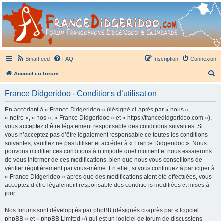
France Didgeridoo
Didgeridoo et Guimbarde sur France Didgeridoo - retrouvez la communauté.
Smartfeed
FAQ
Inscription
Connexion
R
Accueil du forum
e
France Didgeridoo - Conditions d’utilisation
c
h
En accédant à « France Didgeridoo » (désigné ci-après par « nous »,
« notre », « nos », « France Didgeridoo » et « https://francedidgeridoo.com »),
e
vous acceptez d’être légalement responsable des conditions suivantes. Si
r
vous n’acceptez pas d’être légalement responsable de toutes les conditions
suivantes, veuillez ne pas utiliser et accéder à « France Didgeridoo ». Nous
c
pouvons modifier ces conditions à n’importe quel moment et nous essaierons
h
de vous informer de ces modifications, bien que nous vous conseillons de
vérifier régulièrement par vous-même. En effet, si vous continuez à participer à
e
« France Didgeridoo » après que des modifications aient été effectuées, vous
r
acceptez d’être légalement responsable des conditions modifiées et mises à
jour.
Nos forums sont développés par phpBB (désignés ci-après par « logiciel
phpBB » et « phpBB Limited ») qui est un logiciel de forum de discussions