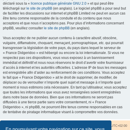
déclaré sous la «
licence publique générale GNU 2.0
» et qui peut être
téléchargé sur
le site de phpBB
(en anglais). Le logiciel phpBB a pour seul but
de faciliter les discussions sur internet et phpBB Limited ne peut en aucun cas
être tenu comme responsable de la conduite et du contenu que nous
acceptons et que nous n’acceptons pas. Pour plus d’informations concernant
phpBB, veuillez consulter
le site de phpBB
(en anglais).
Vous acceptez de ne publier aucun contenu à caractère abusif, obscène,
vulgaire, diffamatoire, choquant, menaçant, pornographique, etc. qui pourrait
transgresser la législation de votre pays, du pays dans lequel le serveur de
« France Didgeridoo » est hébergé ou encore la loi internationale. Si vous ne
respectez pas ces dispositions, vous vous exposez à un bannissement
immédiat et définitif et nous nous réservons le droit d’avertir votre fournisseur
d’accès à internet et les autorités officielles. L’adresse IP de tous les messages
est enregistrée afin d’aider au renforcement de ces conditions. Vous acceptez
le fait que « France Didgeridoo » ait le droit de supprimer, de modifier, de
déplacer ou de verrouiller n’importe quel sujet et message à n’importe quel
moment si nous estimons cela nécessaire. En tant qu’utilisateur, vous acceptez
que toutes les informations que vous avez renseignées soient enregistrées
dans notre base de données. Bien que ces informations ne seront pas
diffusées à une tierce partie sans votre consentement, ni « France
Didgeridoo », ni phpBB, ne pourront être tenus comme responsables en cas
de tentative de piratage informatique visant à compromettre vos données.
Accueil du forum
Nous contacter
Fuseau horaire sur
UTC+02:00
En poursuivant votre navigation sur ce site, vous