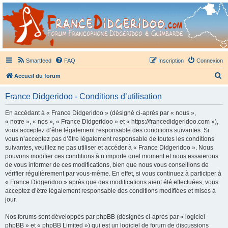
France Didgeridoo
Didgeridoo et Guimbarde sur France Didgeridoo - retrouvez la communauté.
Smartfeed
FAQ
Inscription
Connexion
R
Accueil du forum
e
France Didgeridoo - Conditions d’utilisation
c
h
En accédant à « France Didgeridoo » (désigné ci-après par « nous »,
« notre », « nos », « France Didgeridoo » et « https://francedidgeridoo.com »),
e
vous acceptez d’être légalement responsable des conditions suivantes. Si
r
vous n’acceptez pas d’être légalement responsable de toutes les conditions
suivantes, veuillez ne pas utiliser et accéder à « France Didgeridoo ». Nous
c
pouvons modifier ces conditions à n’importe quel moment et nous essaierons
h
de vous informer de ces modifications, bien que nous vous conseillons de
vérifier régulièrement par vous-même. En effet, si vous continuez à participer à
e
« France Didgeridoo » après que des modifications aient été effectuées, vous
r
acceptez d’être légalement responsable des conditions modifiées et mises à
jour.
Nos forums sont développés par phpBB (désignés ci-après par « logiciel
phpBB » et « phpBB Limited ») qui est un logiciel de forum de discussions