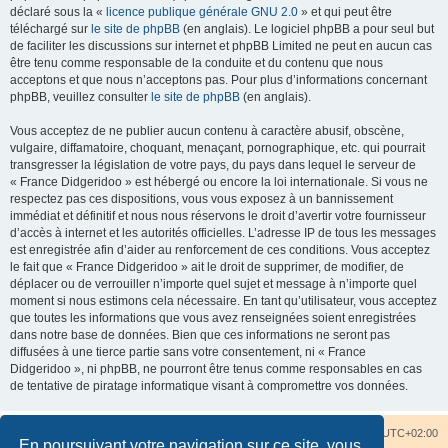
déclaré sous la «
licence publique générale GNU 2.0
» et qui peut être
téléchargé sur
le site de phpBB
(en anglais). Le logiciel phpBB a pour seul but
de faciliter les discussions sur internet et phpBB Limited ne peut en aucun cas
être tenu comme responsable de la conduite et du contenu que nous
acceptons et que nous n’acceptons pas. Pour plus d’informations concernant
phpBB, veuillez consulter
le site de phpBB
(en anglais).
Vous acceptez de ne publier aucun contenu à caractère abusif, obscène,
vulgaire, diffamatoire, choquant, menaçant, pornographique, etc. qui pourrait
transgresser la législation de votre pays, du pays dans lequel le serveur de
« France Didgeridoo » est hébergé ou encore la loi internationale. Si vous ne
respectez pas ces dispositions, vous vous exposez à un bannissement
immédiat et définitif et nous nous réservons le droit d’avertir votre fournisseur
d’accès à internet et les autorités officielles. L’adresse IP de tous les messages
est enregistrée afin d’aider au renforcement de ces conditions. Vous acceptez
le fait que « France Didgeridoo » ait le droit de supprimer, de modifier, de
déplacer ou de verrouiller n’importe quel sujet et message à n’importe quel
moment si nous estimons cela nécessaire. En tant qu’utilisateur, vous acceptez
que toutes les informations que vous avez renseignées soient enregistrées
dans notre base de données. Bien que ces informations ne seront pas
diffusées à une tierce partie sans votre consentement, ni « France
Didgeridoo », ni phpBB, ne pourront être tenus comme responsables en cas
de tentative de piratage informatique visant à compromettre vos données.
Accueil du forum
Nous contacter
Fuseau horaire sur
UTC+02:00
En poursuivant votre navigation sur ce site, vous