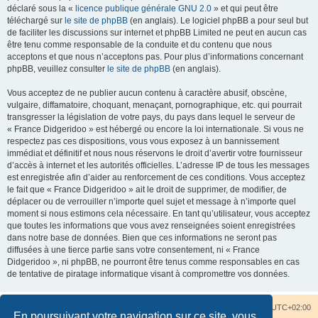
déclaré sous la «
licence publique générale GNU 2.0
» et qui peut être
téléchargé sur
le site de phpBB
(en anglais). Le logiciel phpBB a pour seul but
de faciliter les discussions sur internet et phpBB Limited ne peut en aucun cas
être tenu comme responsable de la conduite et du contenu que nous
acceptons et que nous n’acceptons pas. Pour plus d’informations concernant
phpBB, veuillez consulter
le site de phpBB
(en anglais).
Vous acceptez de ne publier aucun contenu à caractère abusif, obscène,
vulgaire, diffamatoire, choquant, menaçant, pornographique, etc. qui pourrait
transgresser la législation de votre pays, du pays dans lequel le serveur de
« France Didgeridoo » est hébergé ou encore la loi internationale. Si vous ne
respectez pas ces dispositions, vous vous exposez à un bannissement
immédiat et définitif et nous nous réservons le droit d’avertir votre fournisseur
d’accès à internet et les autorités officielles. L’adresse IP de tous les messages
est enregistrée afin d’aider au renforcement de ces conditions. Vous acceptez
le fait que « France Didgeridoo » ait le droit de supprimer, de modifier, de
déplacer ou de verrouiller n’importe quel sujet et message à n’importe quel
moment si nous estimons cela nécessaire. En tant qu’utilisateur, vous acceptez
que toutes les informations que vous avez renseignées soient enregistrées
dans notre base de données. Bien que ces informations ne seront pas
diffusées à une tierce partie sans votre consentement, ni « France
Didgeridoo », ni phpBB, ne pourront être tenus comme responsables en cas
de tentative de piratage informatique visant à compromettre vos données.
Accueil du forum
Nous contacter
Fuseau horaire sur
UTC+02:00
En poursuivant votre navigation sur ce site, vous