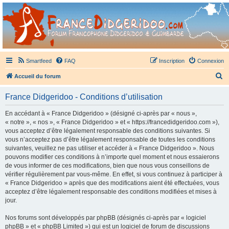
France Didgeridoo
Didgeridoo et Guimbarde sur France Didgeridoo - retrouvez la communauté.
Smartfeed
FAQ
Inscription
Connexion
R
Accueil du forum
e
France Didgeridoo - Conditions d’utilisation
c
h
En accédant à « France Didgeridoo » (désigné ci-après par « nous »,
« notre », « nos », « France Didgeridoo » et « https://francedidgeridoo.com »),
e
vous acceptez d’être légalement responsable des conditions suivantes. Si
r
vous n’acceptez pas d’être légalement responsable de toutes les conditions
suivantes, veuillez ne pas utiliser et accéder à « France Didgeridoo ». Nous
c
pouvons modifier ces conditions à n’importe quel moment et nous essaierons
h
de vous informer de ces modifications, bien que nous vous conseillons de
vérifier régulièrement par vous-même. En effet, si vous continuez à participer à
e
« France Didgeridoo » après que des modifications aient été effectuées, vous
r
acceptez d’être légalement responsable des conditions modifiées et mises à
jour.
Nos forums sont développés par phpBB (désignés ci-après par « logiciel
phpBB » et « phpBB Limited ») qui est un logiciel de forum de discussions