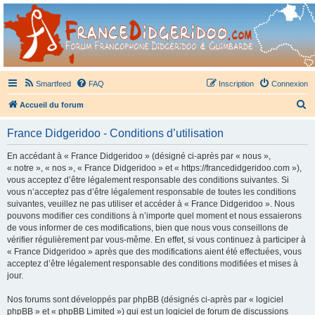
France Didgeridoo
Didgeridoo et Guimbarde sur France Didgeridoo - retrouvez la communauté.
Smartfeed
FAQ
Inscription
Connexion
R
Accueil du forum
e
France Didgeridoo - Conditions d’utilisation
c
h
En accédant à « France Didgeridoo » (désigné ci-après par « nous »,
« notre », « nos », « France Didgeridoo » et « https://francedidgeridoo.com »),
e
vous acceptez d’être légalement responsable des conditions suivantes. Si
r
vous n’acceptez pas d’être légalement responsable de toutes les conditions
suivantes, veuillez ne pas utiliser et accéder à « France Didgeridoo ». Nous
c
pouvons modifier ces conditions à n’importe quel moment et nous essaierons
h
de vous informer de ces modifications, bien que nous vous conseillons de
vérifier régulièrement par vous-même. En effet, si vous continuez à participer à
e
« France Didgeridoo » après que des modifications aient été effectuées, vous
r
acceptez d’être légalement responsable des conditions modifiées et mises à
jour.
Nos forums sont développés par phpBB (désignés ci-après par « logiciel
phpBB » et « phpBB Limited ») qui est un logiciel de forum de discussions