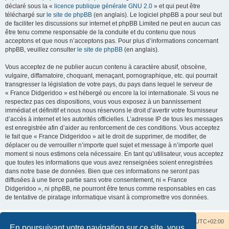
déclaré sous la «
licence publique générale GNU 2.0
» et qui peut être
téléchargé sur
le site de phpBB
(en anglais). Le logiciel phpBB a pour seul but
de faciliter les discussions sur internet et phpBB Limited ne peut en aucun cas
être tenu comme responsable de la conduite et du contenu que nous
acceptons et que nous n’acceptons pas. Pour plus d’informations concernant
phpBB, veuillez consulter
le site de phpBB
(en anglais).
Vous acceptez de ne publier aucun contenu à caractère abusif, obscène,
vulgaire, diffamatoire, choquant, menaçant, pornographique, etc. qui pourrait
transgresser la législation de votre pays, du pays dans lequel le serveur de
« France Didgeridoo » est hébergé ou encore la loi internationale. Si vous ne
respectez pas ces dispositions, vous vous exposez à un bannissement
immédiat et définitif et nous nous réservons le droit d’avertir votre fournisseur
d’accès à internet et les autorités officielles. L’adresse IP de tous les messages
est enregistrée afin d’aider au renforcement de ces conditions. Vous acceptez
le fait que « France Didgeridoo » ait le droit de supprimer, de modifier, de
déplacer ou de verrouiller n’importe quel sujet et message à n’importe quel
moment si nous estimons cela nécessaire. En tant qu’utilisateur, vous acceptez
que toutes les informations que vous avez renseignées soient enregistrées
dans notre base de données. Bien que ces informations ne seront pas
diffusées à une tierce partie sans votre consentement, ni « France
Didgeridoo », ni phpBB, ne pourront être tenus comme responsables en cas
de tentative de piratage informatique visant à compromettre vos données.
Accueil du forum
Nous contacter
Fuseau horaire sur
UTC+02:00
En poursuivant votre navigation sur ce site, vous