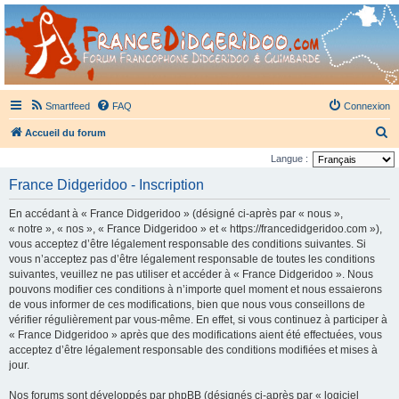
France Didgeridoo
Didgeridoo et Guimbarde sur France Didgeridoo - retrouvez la communauté.
Smartfeed
FAQ
Connexion
R
Accueil du forum
e
Langue :
c
France Didgeridoo - Inscription
h
En accédant à « France Didgeridoo » (désigné ci-après par « nous »,
e
« notre », « nos », « France Didgeridoo » et « https://francedidgeridoo.com »),
r
vous acceptez d’être légalement responsable des conditions suivantes. Si
vous n’acceptez pas d’être légalement responsable de toutes les conditions
c
suivantes, veuillez ne pas utiliser et accéder à « France Didgeridoo ». Nous
h
pouvons modifier ces conditions à n’importe quel moment et nous essaierons
e
de vous informer de ces modifications, bien que nous vous conseillons de
vérifier régulièrement par vous-même. En effet, si vous continuez à participer à
r
« France Didgeridoo » après que des modifications aient été effectuées, vous
acceptez d’être légalement responsable des conditions modifiées et mises à
jour.
Nos forums sont développés par phpBB (désignés ci-après par « logiciel