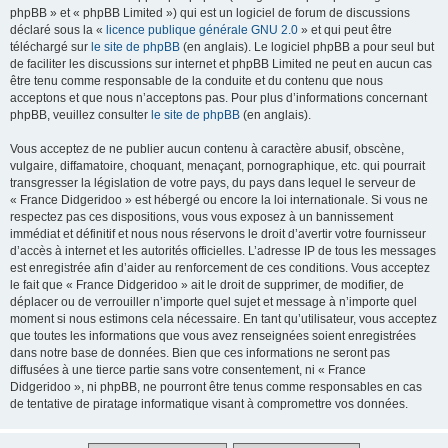
phpBB » et « phpBB Limited ») qui est un logiciel de forum de discussions
déclaré sous la «
licence publique générale GNU 2.0
» et qui peut être
téléchargé sur
le site de phpBB
(en anglais). Le logiciel phpBB a pour seul but
de faciliter les discussions sur internet et phpBB Limited ne peut en aucun cas
être tenu comme responsable de la conduite et du contenu que nous
acceptons et que nous n’acceptons pas. Pour plus d’informations concernant
phpBB, veuillez consulter
le site de phpBB
(en anglais).
Vous acceptez de ne publier aucun contenu à caractère abusif, obscène,
vulgaire, diffamatoire, choquant, menaçant, pornographique, etc. qui pourrait
transgresser la législation de votre pays, du pays dans lequel le serveur de
« France Didgeridoo » est hébergé ou encore la loi internationale. Si vous ne
respectez pas ces dispositions, vous vous exposez à un bannissement
immédiat et définitif et nous nous réservons le droit d’avertir votre fournisseur
d’accès à internet et les autorités officielles. L’adresse IP de tous les messages
est enregistrée afin d’aider au renforcement de ces conditions. Vous acceptez
le fait que « France Didgeridoo » ait le droit de supprimer, de modifier, de
déplacer ou de verrouiller n’importe quel sujet et message à n’importe quel
moment si nous estimons cela nécessaire. En tant qu’utilisateur, vous acceptez
que toutes les informations que vous avez renseignées soient enregistrées
dans notre base de données. Bien que ces informations ne seront pas
diffusées à une tierce partie sans votre consentement, ni « France
Didgeridoo », ni phpBB, ne pourront être tenus comme responsables en cas
de tentative de piratage informatique visant à compromettre vos données.