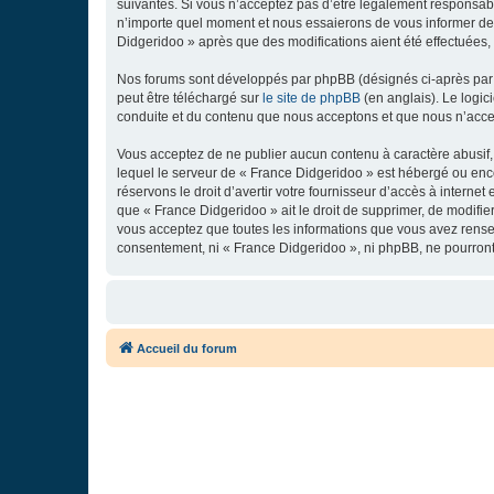
suivantes. Si vous n’acceptez pas d’être légalement responsabl
n’importe quel moment et nous essaierons de vous informer de c
Didgeridoo » après que des modifications aient été effectuées,
Nos forums sont développés par phpBB (désignés ci-après par «
peut être téléchargé sur
le site de phpBB
(en anglais). Le logic
conduite et du contenu que nous acceptons et que nous n’acce
Vous acceptez de ne publier aucun contenu à caractère abusif, 
lequel le serveur de « France Didgeridoo » est hébergé ou enco
réservons le droit d’avertir votre fournisseur d’accès à internet
que « France Didgeridoo » ait le droit de supprimer, de modifie
vous acceptez que toutes les informations que vous avez rense
consentement, ni « France Didgeridoo », ni phpBB, ne pourron
Accueil du forum