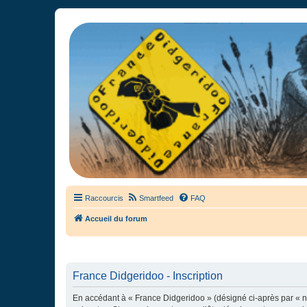
France Didgeridoo
Didgeridoo et Guimbarde sur France Didgeridoo - retrouvez la commun
Raccourcis
Smartfeed
FAQ
Accueil du forum
France Didgeridoo - Inscription
En accédant à « France Didgeridoo » (désigné ci-après par « no