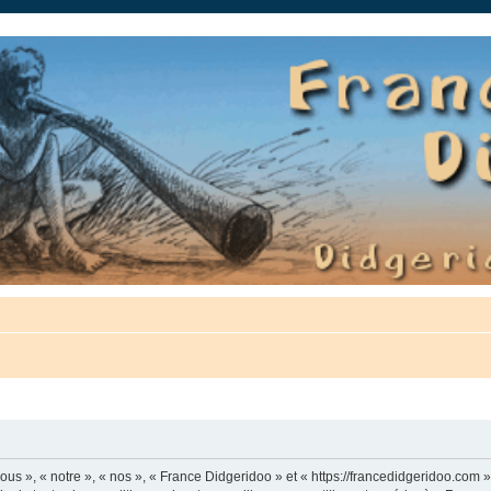
auté.
us », « notre », « nos », « France Didgeridoo » et « https://francedidgeridoo.com 