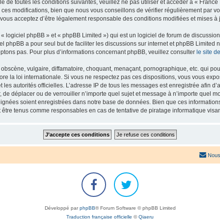
e de toutes les conditions suivantes, veuillez ne pas utiliser et accéder à « Franc
es modifications, bien que nous vous conseillons de vérifier régulièrement par vou
 vous acceptez d’être légalement responsable des conditions modifiées et mises à j
 logiciel phpBB » et « phpBB Limited ») qui est un logiciel de forum de discussio
iel phpBB a pour seul but de faciliter les discussions sur internet et phpBB Limit
ptons pas. Pour plus d’informations concernant phpBB, veuillez consulter
le site 
obscène, vulgaire, diffamatoire, choquant, menaçant, pornographique, etc. qui pourr
re la loi internationale. Si vous ne respectez pas ces dispositions, vous vous exp
 et les autorités officielles. L’adresse IP de tous les messages est enregistrée afin 
r, de déplacer ou de verrouiller n’importe quel sujet et message à n’importe quel mo
ignées soient enregistrées dans notre base de données. Bien que ces informations n
t être tenus comme responsables en cas de tentative de piratage informatique vis
Nous
Développé par
phpBB
® Forum Software © phpBB Limited
Traduction française officielle
©
Qiaeru