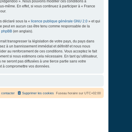
e Didgeridoo ». Nous pouvons modifier ces conditions à
s-même. En effet, si vous continuez à participer à « France
our.
ns déclaré sous la «
licence publique générale GNU 2.0
» et qui
ed ne peut en aucun cas être tenu comme responsable de la
de phpBB
(en anglais).
ait transgresser la législation de votre pays, du pays dans
osez à un bannissement immédiat et définitif et nous nous
d’aider au renforcement de ces conditions. Vous acceptez le fait
ment si nous estimons cela nécessaire. En tant qu’utilisateur,
e seront pas diffusées à une tierce partie sans votre
ant à compromettre vos données.
 contacter
Supprimer les cookies
Fuseau horaire sur
UTC+02:00