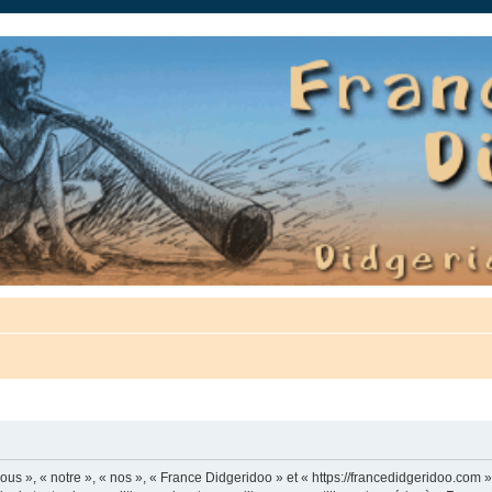
auté.
us », « notre », « nos », « France Didgeridoo » et « https://francedidgeridoo.com 