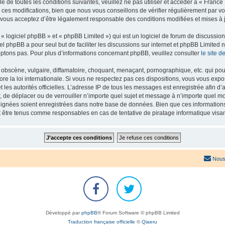
e de toutes les conditions suivantes, veuillez ne pas utiliser et accéder à « Franc
es modifications, bien que nous vous conseillons de vérifier régulièrement par vou
 vous acceptez d’être légalement responsable des conditions modifiées et mises à j
 logiciel phpBB » et « phpBB Limited ») qui est un logiciel de forum de discussio
iel phpBB a pour seul but de faciliter les discussions sur internet et phpBB Limit
ptons pas. Pour plus d’informations concernant phpBB, veuillez consulter
le site 
obscène, vulgaire, diffamatoire, choquant, menaçant, pornographique, etc. qui pourr
re la loi internationale. Si vous ne respectez pas ces dispositions, vous vous exp
 et les autorités officielles. L’adresse IP de tous les messages est enregistrée afin 
r, de déplacer ou de verrouiller n’importe quel sujet et message à n’importe quel mo
ignées soient enregistrées dans notre base de données. Bien que ces informations n
t être tenus comme responsables en cas de tentative de piratage informatique vis
Nous
Développé par
phpBB
® Forum Software © phpBB Limited
Traduction française officielle
©
Qiaeru