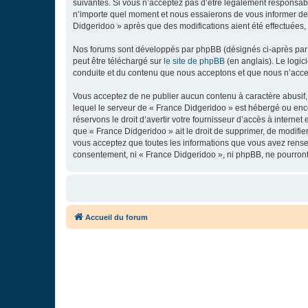
suivantes. Si vous n’acceptez pas d’être légalement responsabl
n’importe quel moment et nous essaierons de vous informer de c
Didgeridoo » après que des modifications aient été effectuées,
Nos forums sont développés par phpBB (désignés ci-après par «
peut être téléchargé sur
le site de phpBB
(en anglais). Le logic
conduite et du contenu que nous acceptons et que nous n’acce
Vous acceptez de ne publier aucun contenu à caractère abusif, 
lequel le serveur de « France Didgeridoo » est hébergé ou enco
réservons le droit d’avertir votre fournisseur d’accès à internet
que « France Didgeridoo » ait le droit de supprimer, de modifie
vous acceptez que toutes les informations que vous avez rense
consentement, ni « France Didgeridoo », ni phpBB, ne pourron
Accueil du forum