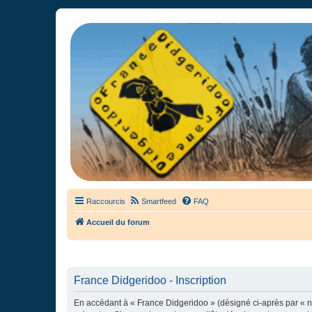
France Didgeridoo
Didgeridoo et Guimbarde sur France Didgeridoo - retrouvez la commun
Raccourcis
Smartfeed
FAQ
Accueil du forum
France Didgeridoo - Inscription
En accédant à « France Didgeridoo » (désigné ci-après par « no