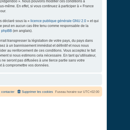
e Didgeridoo ». Nous pouvons modifier ces conditions à
s-même. En effet, si vous continuez à participer à « France
our.
ns déclaré sous la «
licence publique générale GNU 2.0
» et qui
ed ne peut en aucun cas être tenu comme responsable de la
de phpBB
(en anglais).
ait transgresser la législation de votre pays, du pays dans
osez à un bannissement immédiat et définitif et nous nous
d’aider au renforcement de ces conditions. Vous acceptez le fait
ment si nous estimons cela nécessaire. En tant qu’utilisateur,
e seront pas diffusées à une tierce partie sans votre
ant à compromettre vos données.
 contacter
Supprimer les cookies
Fuseau horaire sur
UTC+02:00