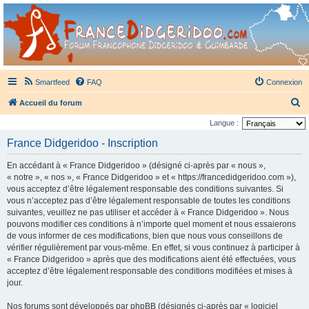
France Didgeridoo
Didgeridoo et Guimbarde sur France Didgeridoo - retrouvez la communauté.
Smartfeed
FAQ
Connexion
R
Accueil du forum
e
Langue :
c
France Didgeridoo - Inscription
h
En accédant à « France Didgeridoo » (désigné ci-après par « nous »,
e
« notre », « nos », « France Didgeridoo » et « https://francedidgeridoo.com »),
r
vous acceptez d’être légalement responsable des conditions suivantes. Si
vous n’acceptez pas d’être légalement responsable de toutes les conditions
c
suivantes, veuillez ne pas utiliser et accéder à « France Didgeridoo ». Nous
h
pouvons modifier ces conditions à n’importe quel moment et nous essaierons
e
de vous informer de ces modifications, bien que nous vous conseillons de
vérifier régulièrement par vous-même. En effet, si vous continuez à participer à
r
« France Didgeridoo » après que des modifications aient été effectuées, vous
acceptez d’être légalement responsable des conditions modifiées et mises à
jour.
Nos forums sont développés par phpBB (désignés ci-après par « logiciel