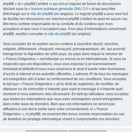
phpBB » et « phpBB Limited ») qui est un logiciel de forum de discussions
déclaré sous la «
licence publique générale GNU 2.0
» et qui peut être
téléchargé sur
le site de phpBB
(en anglais). Le logiciel phpBB a pour seul but
de faciliter les discussions sur internet et phpBB Limited ne peut en aucun cas
être tenu comme responsable de la conduite et du contenu que nous
acceptons et que nous n’acceptons pas. Pour plus d’informations concernant
phpBB, veuillez consulter
le site de phpBB
(en anglais).
Vous acceptez de ne publier aucun contenu à caractère abusif, obscène,
vulgaire, diffamatoire, choquant, menaçant, pornographique, etc. qui pourrait
transgresser la législation de votre pays, du pays dans lequel le serveur de
« France Didgeridoo » est hébergé ou encore la loi internationale. Si vous ne
respectez pas ces dispositions, vous vous exposez à un bannissement
immédiat et définitif et nous nous réservons le droit d’avertir votre fournisseur
d’accès à internet et les autorités officielles. L’adresse IP de tous les messages
est enregistrée afin d’aider au renforcement de ces conditions. Vous acceptez
le fait que « France Didgeridoo » ait le droit de supprimer, de modifier, de
déplacer ou de verrouiller n’importe quel sujet et message à n’importe quel
moment si nous estimons cela nécessaire. En tant qu’utilisateur, vous acceptez
que toutes les informations que vous avez renseignées soient enregistrées
dans notre base de données. Bien que ces informations ne seront pas
diffusées à une tierce partie sans votre consentement, ni « France
Didgeridoo », ni phpBB, ne pourront être tenus comme responsables en cas
de tentative de piratage informatique visant à compromettre vos données.